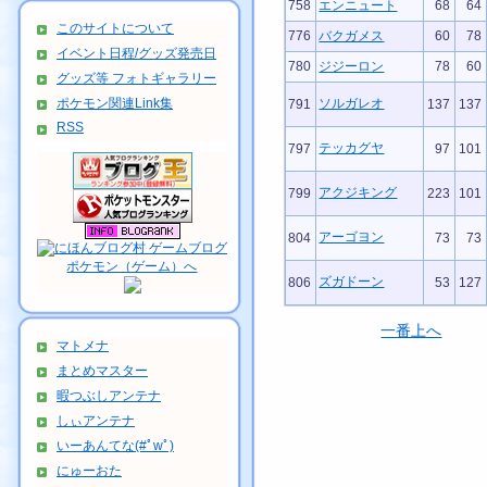
758
エンニュート
68
64
このサイトについて
776
バクガメス
60
78
イベント日程/グッズ発売日
780
ジジーロン
78
60
グッズ等 フォトギャラリー
ポケモン関連Link集
ソルガレオ
791
137
137
RSS
テッカグヤ
797
97
101
アクジキング
799
223
101
アーゴヨン
804
73
73
ズガドーン
806
53
127
一番上へ
マトメナ
まとめマスター
暇つぶしアンテナ
しぃアンテナ
いーあんてな(#ﾟwﾟ)
にゅーおた