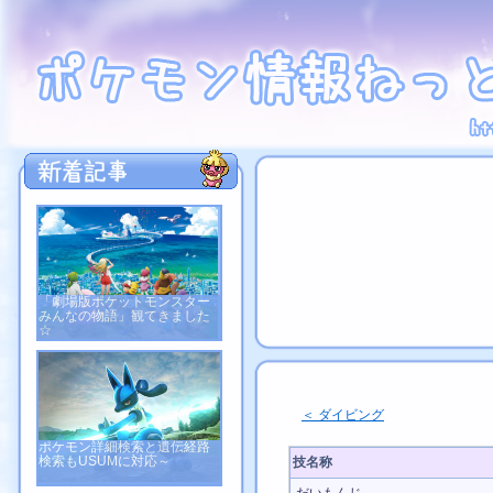
「劇場版ポケットモンスター
みんなの物語」観てきました
☆
＜ ダイビング
ポケモン詳細検索と遺伝経路
検索もUSUMに対応～
技名称