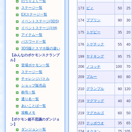
のうりょく一覧
ステージ一覧
ピィ
173
50
25
EXステージ一覧
ププリン
174
90
30
イベントステージ(3DS)
イベントステージ(ｽﾏﾎ)
トゲピー
175
35
20
アイテム一覧
パスワード一覧
トゲチック
176
55
40
3DS版とスマホ版の違い
【みんなのポケモンスクランブ
ヤドキング
199
95
75
ル】
登場ポケモン一覧
206
ノコッチ
100
70
ステージ一覧
ブルー
209
60
80
チャレンジバトル
ショップ販売品
グランブル
210
90
120
称号一覧
通り名一覧
マグマッグ
218
40
40
あいことば一覧
攻略メモ
マグカルゴ
219
60
50
【ポケモン超不思議のダンジョ
223
テッポウオ
35
65
ン】
ダンジョン一覧
224
オクタン
75
105