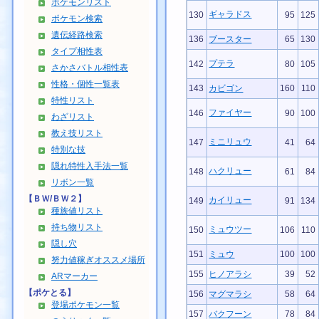
ポケモンリスト
ギャラドス
130
95
125
ポケモン検索
遺伝経路検索
136
ブースター
65
130
タイプ相性表
プテラ
142
80
105
さかさバトル相性表
性格・個性一覧表
143
カビゴン
160
110
特性リスト
ファイヤー
146
90
100
わざリスト
教え技リスト
ミニリュウ
147
41
64
特別な技
隠れ特性入手法一覧
ハクリュー
148
61
84
リボン一覧
【ＢＷ/ＢＷ２】
カイリュー
149
91
134
種族値リスト
持ち物リスト
ミュウツー
150
106
110
隠し穴
151
ミュウ
100
100
努力値稼ぎオススメ場所
155
ヒノアラシ
39
52
ARマーカー
【ポケとる】
156
マグマラシ
58
64
登場ポケモン一覧
157
バクフーン
78
84