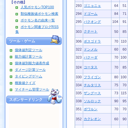
【その他】
293
ゴニョニョ
64
51
人気ポケモンTOP100
類似種族値ポケモン検索
294
ドゴーム
84
71
ポケモン名の由来一覧
295
バクオング
104
91
ポケモン関連ブログRSS
クチート
集
303
50
85
ツール・ゲーム
306
ボスゴドラ
70
110
322
ドンメル
60
60
個体値判定ツール
能力値計算ツール
323
バクーダ
70
100
個体値別能力値表作成
コータス
324
70
85
ダメージ計算ツール
タイピングゲーム
330
フライゴン
80
100
種族値クイズ
334
チルタリス
75
70
マイチーム管理ツール
335
ザングース
73
115
スポンサードリンク
338
ソルロック
90
95
351
ポワルン
70
70
カクレオン
352
60
90