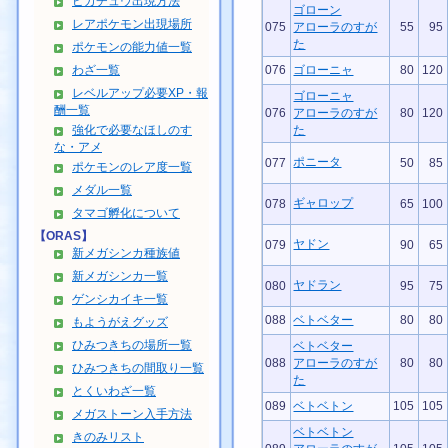
ピカチュウ出現方法
ゴローン
レアポケモン出現場所
075
アローラのすが
55
95
た
ポケモンの能力値一覧
わざ一覧
076
ゴローニャ
80
120
レベルアップ必要XP・報
ゴローニャ
酬一覧
076
アローラのすが
80
120
強化で必要なほしのす
た
な・アメ
ポニータ
077
50
85
ポケモンのレア度一覧
メダル一覧
ギャロップ
078
65
100
タマゴ孵化について
【ORAS】
ヤドン
079
90
65
新メガシンカ種族値
新メガシンカ一覧
ヤドラン
080
95
75
ゲンシカイキ一覧
088
ベトベター
80
80
もようがえグッズ
ひみつきちの場所一覧
ベトベター
088
アローラのすが
80
80
ひみつきちの間取り一覧
た
とくいわざ一覧
089
ベトベトン
105
105
メガストーン入手方法
ベトベトン
きのみリスト