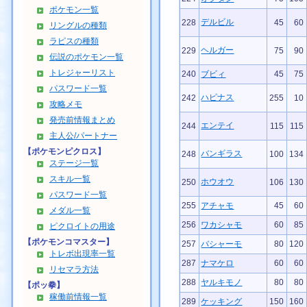
ポケモン一覧
デルビル
228
45
60
リングルの種類
ラピスの種類
ヘルガー
229
75
90
伝説のポケモン一覧
トレジャーリスト
240
ブビィ
45
75
パスワード一覧
ハピナス
242
255
10
攻略メモ
発売前情報まとめ
エンテイ
244
115
115
主人公/パートナー
【ポケモンピクロス】
バンギラス
248
100
134
ステージ一覧
スキル一覧
ホウオウ
250
106
130
パスワード一覧
255
アチャモ
45
60
メダル一覧
256
ワカシャモ
60
85
ピクロイトの用途
【ポケモンコマスター】
257
バシャーモ
80
120
トレボ出現率一覧
287
ナマケロ
60
60
リセマラ方法
288
ヤルキモノ
80
80
【ポッ拳】
稼働前情報一覧
289
ケッキング
150
160