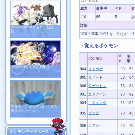
だいもんじ
威力
命中率
ＰＰ
タ
110
85
5
ほ
詳細
USUMの新ポケモン・新技一
覧
10%の確率で相手を「やけど」
・覚えるポケモン
Ｈ
攻
ポケモン
Ｐ
撃
USUMの教え技が判明！！
004
ヒトカゲ
39
52
005
リザード
58
64
006
リザードン
78
84
031
ニドクイン
90
92
034
ニドキング
81
102
等身大グレイシアぬいぐるみ
届きました～☆
ピッピ
035
70
45
ピクシー
036
95
70
ポケモンデータベース