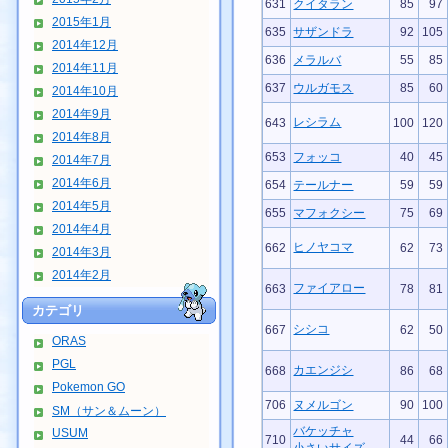
631
クイタラン
85
97
2015年1月
635
サザンドラ
92
105
2014年12月
636
メラルバ
55
85
2014年11月
637
ウルガモス
85
60
2014年10月
2014年9月
レシラム
643
100
120
2014年8月
653
フォッコ
40
45
2014年7月
2014年6月
654
テールナー
59
59
2014年5月
655
マフォクシー
75
69
2014年4月
ヒノヤコマ
662
62
73
2014年3月
2014年2月
ファイアロー
663
78
81
カテゴリ
シシコ
667
62
50
ORAS
PGL
カエンジシ
668
86
68
Pokemon GO
706
ヌメルゴン
90
100
SM（サン＆ムーン）
バケッチャ
USUM
710
44
66