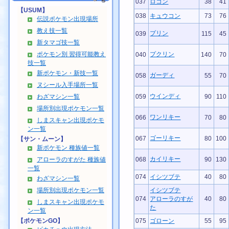
037
ロコン
38
41
【USUM】
038
キュウコン
73
76
伝説ポケモン出現場所
教え技一覧
プリン
039
115
45
新タマゴ技一覧
ポケモン別 習得可能教え
プクリン
040
140
70
技一覧
新ポケモン・新技一覧
ガーディ
058
55
70
ヌシール入手場所一覧
ウインディ
わざマシン一覧
059
90
110
場所別出現ポケモン一覧
ワンリキー
066
70
80
しまスキャン出現ポケモ
ン一覧
ゴーリキー
067
80
100
【サン・ムーン】
新ポケモン 種族値一覧
カイリキー
アローラのすがた 種族値
068
90
130
一覧
074
イシツブテ
40
80
わざマシン一覧
場所別出現ポケモン一覧
イシツブテ
074
アローラのすが
40
80
しまスキャン出現ポケモ
た
ン一覧
【ポケモンGO】
075
ゴローン
55
95