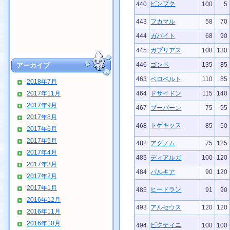
ピンプク
440
100
5
443
フカマル
58
70
444
ガバイト
68
90
445
ガブリアス
108
130
446
ゴンベ
135
85
アーカイブ
463
ベロベルト
110
85
2018年7月
2017年11月
464
ドサイドン
115
140
2017年9月
467
ブーバーン
75
95
2017年8月
トゲキッス
468
85
50
2017年6月
2017年5月
482
アグノム
75
125
2017年4月
483
ディアルガ
100
120
2017年3月
484
パルキア
90
120
2017年2月
2017年1月
ヒードラン
485
91
90
2016年12月
493
アルセウス
120
120
2016年11月
2016年10月
ビクティニ
494
100
100