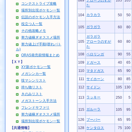
089
アローラのすが
105
105
コンテストライブ攻略
た
場所別出現ポケモン一覧
カラカラ
104
50
50
伝説のポケモン入手方法
役立つ人一覧
ガラガラ
105
60
80
その他攻略メモ
ガラガラ
努力値稼ぎオススメ場所
105
アローラのすが
60
80
努力値上げ手順(群れバト
た
ル)
108
ベロリンガ
90
55
ORAS発売前情報まとめ
【ＸＹ】
109
ドガース
40
65
XY新ポケモン一覧
110
マタドガス
65
90
メガシンカ一覧
111
サイホーン
80
85
技マシンリスト
持ち物リスト
112
サイドン
105
130
きのみリスト
ラッキー
113
250
5
メガストーン入手方法
フレンドサファリ
ガルーラ
115
105
95
努力値稼ぎオススメ場所
126
ブーバー
65
95
場所別出現ポケモン一覧
【共通情報】
128
ケンタロス
75
100