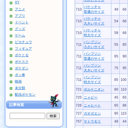
小さいサイズ
XY
バケッチャ
アニメ
710
49
66
普通のサイズ
アプリ
バケッチャ
710
54
66
イベント
大きいサイズ
グッズ
バケッチャ
710
59
66
特大サイズ
ゲーム
ピカチュウ
パンプジン
711
55
85
小さいサイズ
フィギュア
パンプジン
ポケとる
711
65
90
普通のサイズ
ポケスク
パンプジン
711
75
95
ポケダン
大きいサイズ
ポッ拳
パンプジン
711
85
100
映画
特大サイズ
未分類
721
ボルケニオン
80
110
配信ポケモン
725
ニャビー
45
65
記事検索
726
ニャヒート
65
86
727
ガオガエン
95
115
757
ヤトウモリ
48
44