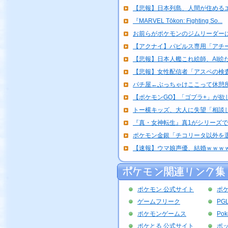
【悲報】日本列島、人間が住めるエ
『MARVEL Tōkon: Fighting So...
お前らがポケモンのジムリーダー
【アクナイ】パピルス専用「アチー
【悲報】日本人艦これ絵師、AI絵だ
【悲報】女性配信者「アスペの検査
パチ屋←ぶっちゃけここって休憩所
【ポケモンGO】「ゴプラ+」が欲
トー横キッズ、大人に失望「相談し
『真・女神転生』真1がシリーズ
ポケモン金銀「チコリータ以外を
【速報】ウマ娘声優、結婚ｗｗｗ
ポケモン 公式サイト
ポ
ゲームフリーク
PG
ポケモンゲームス
Po
ポケとる 公式サイト
ポッ