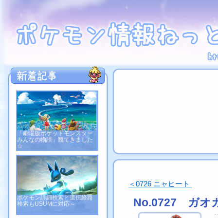
「劇場版ポケットモンスター
みんなの物語」観てきました
☆
＜0726 ニャヒート
ポケモン詳細検索と遺伝経路
No.0727 ガ
検索もUSUMに対応～