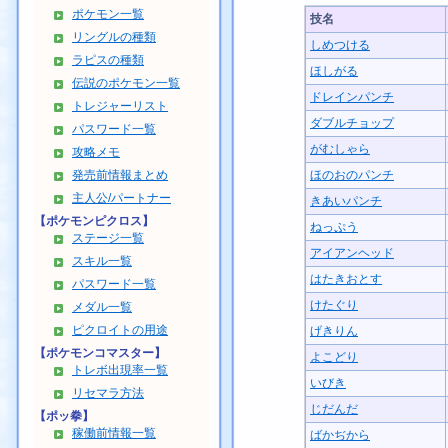
ポケモン一覧
技名
リングルの種類
しめつける
ラピスの種類
ほしがる
伝説のポケモン一覧
ドレインパンチ
トレジャーリスト
ダブルチョップ
パスワード一覧
がむしゃら
攻略メモ
発売前情報まとめ
ほのおのパンチ
主人公/パートナー
きあいパンチ
【ポケモンピクロス】
ねっぷう
ステージ一覧
アイアンヘッド
スキル一覧
はたきおとす
パスワード一覧
けたぐり
メダル一覧
ピクロイトの用途
げきりん
【ポケモンコマスター】
よこどり
トレボ出現率一覧
いびき
リセマラ方法
じだんだ
【ポッ拳】
稼働前情報一覧
ばかぢから