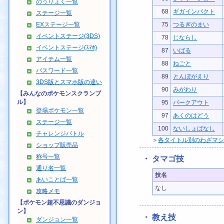
のうりょく一覧
68
ギガインパクト
ステージ一覧
EXステージ一覧
75
つるぎのまい
イベントステージ(3DS)
78
じならし
イベントステージ(ｽﾏﾎ)
87
いばる
アイテム一覧
88
ねごと
パスワード一覧
89
とんぼがえり
3DS版とスマホ版の違い
90
みがわり
【みんなのポケモンスクランブ
ル】
95
バークアウト
登場ポケモン一覧
97
あくのはどう
ステージ一覧
100
ないしょばなし
チャレンジバトル
＞
各タイトル別のわざマシ
ショップ販売品
称号一覧
・ タマゴ技
通り名一覧
技名
あいことば一覧
なし
攻略メモ
【ポケモン超不思議のダンジョ
ン】
・ 教え技
ダンジョン一覧