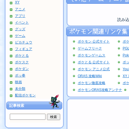
XY
アニメ
アプリ
読み
イベント
グッズ
ゲーム
ポケモン 公式サイト
ポ
ピカチュウ
ゲームフリーク
PG
フィギュア
ポケモンゲームス
Po
ポケとる
ポケスク
ポケとる 公式サイト
ポッ
ポケダン
ポケモン アニメ公式
Yo
ポッ拳
ORAS 攻略Wiki
XY 
映画
ポケモン徹底攻略
ポ
未分類
ポケモンORAS攻略アンテナ
配信ポケモン
記事検索