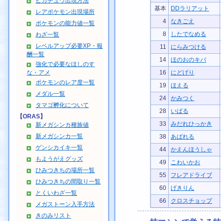
ピカチュウ出現方法
基本
DDラリアット
レアポケモン出現場所
4
なきごえ
ポケモンの能力値一覧
8
したでなめる
わざ一覧
レベルアップ必要XP・報
11
にらみつける
酬一覧
14
ほのおのキバ
強化で必要なほしのす
な・アメ
16
にどげり
ポケモンのレア度一覧
19
ほえる
メダル一覧
24
かみつく
タマゴ孵化について
28
いばる
【ORAS】
33
みだれひっかき
新メガシンカ種族値
新メガシンカ一覧
38
あばれる
ゲンシカイキ一覧
44
かえんほうしゃ
もようがえグッズ
49
こわいかお
ひみつきちの場所一覧
55
フレアドライブ
ひみつきちの間取り一覧
60
げきりん
とくいわざ一覧
66
クロスチョップ
メガストーン入手方法
きのみリスト