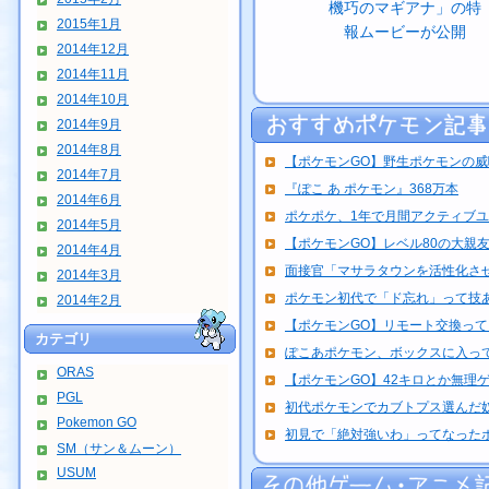
機巧のマギアナ」の特
2015年1月
報ムービーが公開
2014年12月
2014年11月
2014年10月
2014年9月
2014年8月
【ポケモンGO】野生ポケモンの
2014年7月
『ぽこ あ ポケモン』368万本
2014年6月
ポケポケ、1年で月間アクティブユーザ
2014年5月
【ポケモンGO】レベル80の大親友+
2014年4月
面接官「マサラタウンを活性化さ
2014年3月
ポケモン初代で「ド忘れ」って技
2014年2月
【ポケモンGO】リモート交換って 
カテゴリ
ぽこあポケモン、ボックスに入って
ORAS
【ポケモンGO】42キロとか無理
PGL
初代ポケモンでカブトプス選んだ
Pokemon GO
初見で「絶対強いわ」ってなった
SM（サン＆ムーン）
USUM