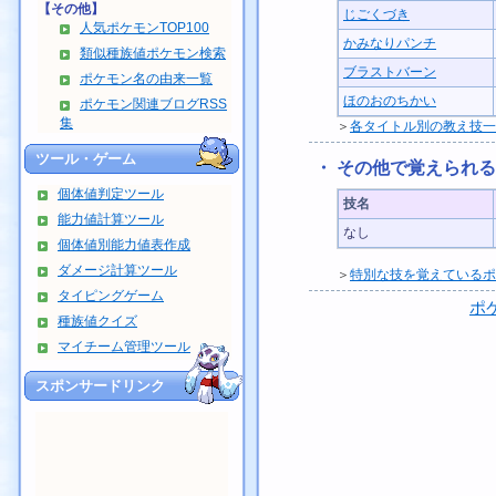
【その他】
じごくづき
人気ポケモンTOP100
かみなりパンチ
類似種族値ポケモン検索
ブラストバーン
ポケモン名の由来一覧
ほのおのちかい
ポケモン関連ブログRSS
集
＞
各タイトル別の教え技一
ツール・ゲーム
・ その他で覚えられ
個体値判定ツール
技名
能力値計算ツール
なし
個体値別能力値表作成
ダメージ計算ツール
＞
特別な技を覚えているポ
タイピングゲーム
ポ
種族値クイズ
マイチーム管理ツール
スポンサードリンク