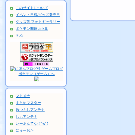
このサイトについて
イベント日程/グッズ発売日
グッズ等 フォトギャラリー
ポケモン関連Link集
RSS
マトメナ
まとめマスター
暇つぶしアンテナ
しぃアンテナ
いーあんてな(#ﾟwﾟ)
にゅーおた