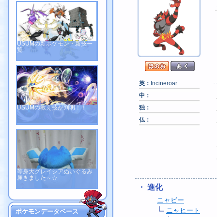
USUMの新ポケモン・新技一
覧
英：
Incineroar
中：
USUMの教え技が判明！！
独：
仏：
等身大グレイシアぬいぐるみ
届きました～☆
・ 進化
ニャビー
ニャヒート
ポケモンデータベース