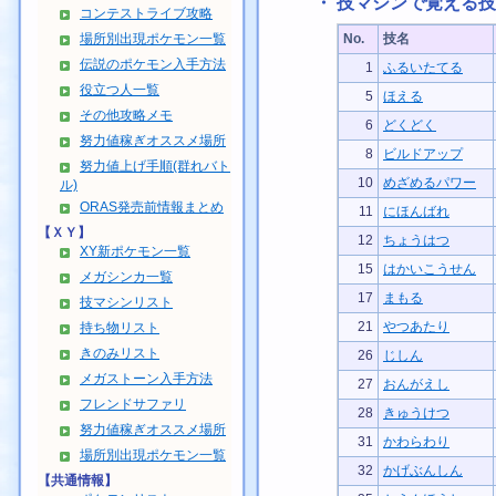
・ 技マシンで覚える技
コンテストライブ攻略
場所別出現ポケモン一覧
No.
技名
伝説のポケモン入手方法
1
ふるいたてる
役立つ人一覧
5
ほえる
その他攻略メモ
6
どくどく
努力値稼ぎオススメ場所
8
ビルドアップ
努力値上げ手順(群れバト
10
めざめるパワー
ル)
ORAS発売前情報まとめ
11
にほんばれ
【ＸＹ】
12
ちょうはつ
XY新ポケモン一覧
15
はかいこうせん
メガシンカ一覧
17
まもる
技マシンリスト
21
やつあたり
持ち物リスト
きのみリスト
26
じしん
メガストーン入手方法
27
おんがえし
フレンドサファリ
28
きゅうけつ
努力値稼ぎオススメ場所
31
かわらわり
場所別出現ポケモン一覧
32
かげぶんしん
【共通情報】