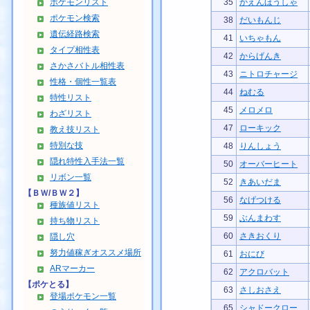
ポケモンリスト
35
かえんほうしゃ
ポケモン検索
38
だいもんじ
遺伝経路検索
41
いちゃもん
タイプ相性表
42
からげんき
さかさバトル相性表
43
ニトロチャージ
性格・個性一覧表
44
ねむる
特性リスト
45
メロメロ
わざリスト
47
ローキック
教え技リスト
特別な技
48
りんしょう
隠れ特性入手法一覧
50
オーバーヒート
リボン一覧
52
きあいだま
【ＢＷ/ＢＷ２】
56
なげつける
種族値リスト
59
ぶんまわす
持ち物リスト
60
さきおくり
隠し穴
努力値稼ぎオススメ場所
61
おにび
ARマーカー
62
アクロバット
【ポケとる】
63
さしおさえ
登場ポケモン一覧
65
シャドークロー