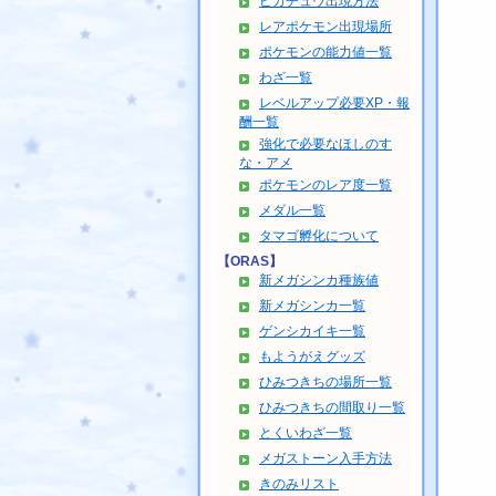
ピカチュウ出現方法
レアポケモン出現場所
ポケモンの能力値一覧
わざ一覧
レベルアップ必要XP・報
酬一覧
強化で必要なほしのす
な・アメ
ポケモンのレア度一覧
メダル一覧
タマゴ孵化について
【ORAS】
新メガシンカ種族値
新メガシンカ一覧
ゲンシカイキ一覧
もようがえグッズ
ひみつきちの場所一覧
ひみつきちの間取り一覧
とくいわざ一覧
メガストーン入手方法
きのみリスト