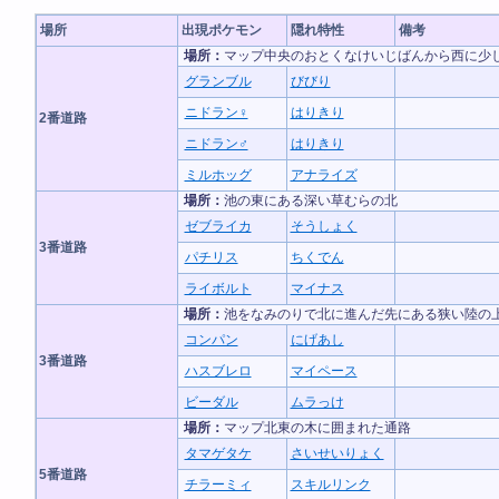
場所
出現ポケモン
隠れ特性
備考
場所：
マップ中央のおとくなけいじばんから西に少
グランブル
びびり
ニドラン♀
はりきり
2番道路
ニドラン♂
はりきり
ミルホッグ
アナライズ
場所：
池の東にある深い草むらの北
ゼブライカ
そうしょく
3番道路
パチリス
ちくでん
ライボルト
マイナス
場所：
池をなみのりで北に進んだ先にある狭い陸の
コンパン
にげあし
3番道路
ハスブレロ
マイペース
ビーダル
ムラっけ
場所：
マップ北東の木に囲まれた通路
タマゲタケ
さいせいりょく
5番道路
チラーミィ
スキルリンク