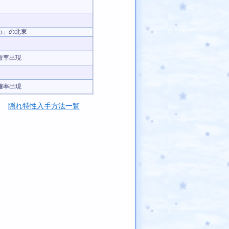
わ」の北東
確率出現
確率出現
隠れ特性入手方法一覧