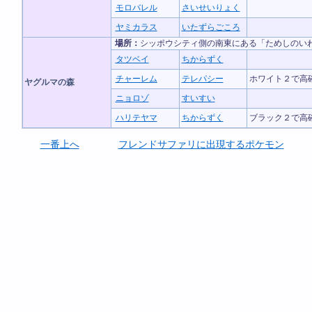
モロバレル
さいせいりょく
ヤミカラス
いたずらごころ
場所：
シッポウシティ側の南東にある「ためしのい
タツベイ
ちからずく
チャーレム
テレパシー
ホワイト２で高
ヤグルマの森
ニョロゾ
すいすい
ハリテヤマ
ちからずく
ブラック２で高
一番上へ
フレンドサファリに出現するポケモン