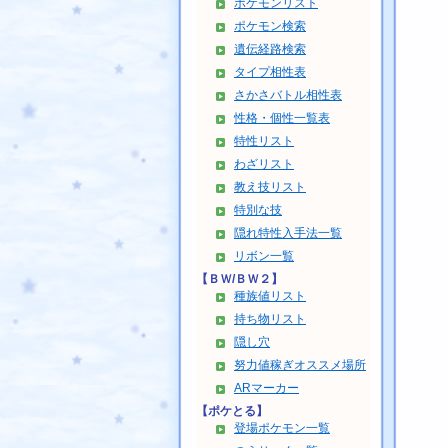
ポケモンリスト
ポケモン検索
遺伝経路検索
タイプ相性表
さかさバトル相性表
性格・個性一覧表
特性リスト
わざリスト
教え技リスト
特別な技
隠れ特性入手法一覧
リボン一覧
【ＢＷ/ＢＷ２】
種族値リスト
持ち物リスト
隠し穴
努力値稼ぎオススメ場所
ARマーカー
【ポケとる】
登場ポケモン一覧