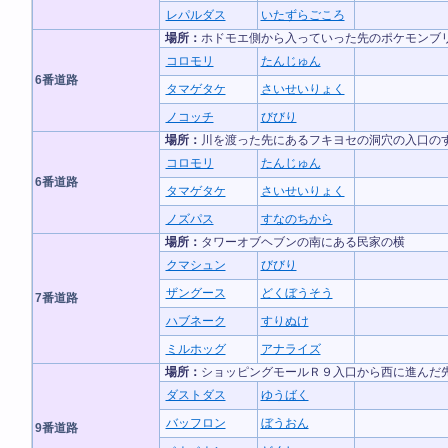
レパルダス
いたずらごころ
場所：
ホドモエ側から入っていった先のポケモンブ
コロモリ
たんじゅん
6番道路
タマゲタケ
さいせいりょく
ノコッチ
びびり
場所：
川を渡った先にあるフキヨセの洞穴の入口の
コロモリ
たんじゅん
6番道路
タマゲタケ
さいせいりょく
ノズパス
すなのちから
場所：
タワーオブヘブンの南にある民家の横
クマシュン
びびり
ザングース
どくぼうそう
7番道路
ハブネーク
すりぬけ
ミルホッグ
アナライズ
場所：
ショッピングモールＲ９入口から西に進んだ
ダストダス
ゆうばく
バッフロン
ぼうおん
9番道路