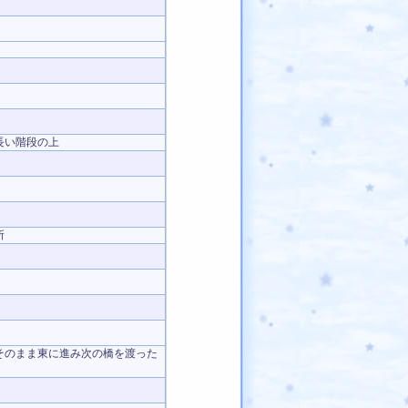
長い階段の上
所
そのまま東に進み次の橋を渡った