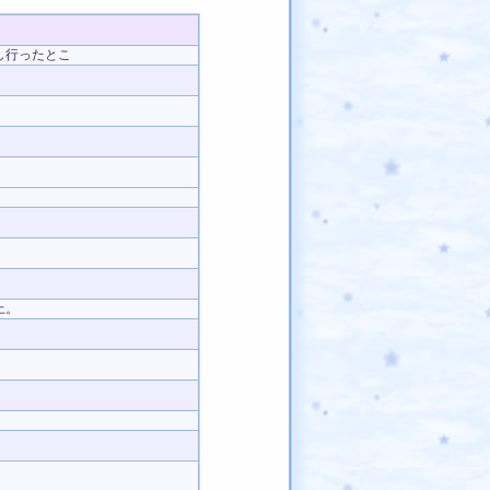
し行ったとこ
上。