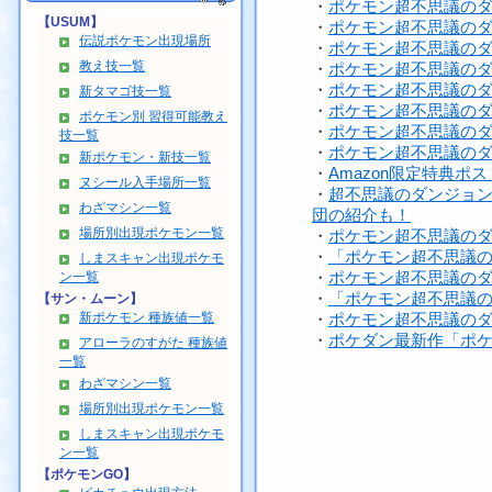
・
ポケモン超不思議の
【USUM】
・
ポケモン超不思議の
伝説ポケモン出現場所
・
ポケモン超不思議の
教え技一覧
・
ポケモン超不思議の
・
ポケモン超不思議の
新タマゴ技一覧
・
ポケモン超不思議の
ポケモン別 習得可能教え
・
ポケモン超不思議の
技一覧
・
ポケモン超不思議の
新ポケモン・新技一覧
・
Amazon限定特典
ヌシール入手場所一覧
・
超不思議のダンジョ
わざマシン一覧
団の紹介も！
場所別出現ポケモン一覧
・
ポケモン超不思議の
・
「ポケモン超不思議
しまスキャン出現ポケモ
・
ポケモン超不思議の
ン一覧
・
「ポケモン超不思議
【サン・ムーン】
新ポケモン 種族値一覧
・
ポケモン超不思議のダ
・
ポケダン最新作「ポ
アローラのすがた 種族値
一覧
わざマシン一覧
場所別出現ポケモン一覧
しまスキャン出現ポケモ
ン一覧
【ポケモンGO】