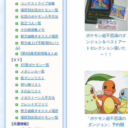
コンテストライブ攻略
場所別出現ポケモン一覧
伝説のポケモン入手方法
役立つ人一覧
その他攻略メモ
ポケモン超不思議のダ
努力値稼ぎオススメ場所
ンジョン＆ベストアー
努力値上げ手順(群れバト
ル)
トセレクション届いた
ORAS発売前情報まとめ
～！！
【ＸＹ】
XY新ポケモン一覧
メガシンカ一覧
技マシンリスト
持ち物リスト
きのみリスト
メガストーン入手方法
フレンドサファリ
努力値稼ぎオススメ場所
場所別出現ポケモン一覧
「ポケモン超不思議の
【共通情報】
ダンジョン」予約開