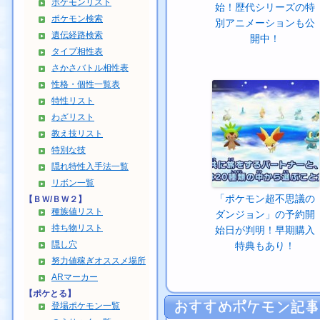
ポケモンリスト
始！歴代シリーズの特
ポケモン検索
別アニメーションも公
遺伝経路検索
開中！
タイプ相性表
さかさバトル相性表
性格・個性一覧表
特性リスト
わざリスト
教え技リスト
特別な技
隠れ特性入手法一覧
リボン一覧
「ポケモン超不思議の
【ＢＷ/ＢＷ２】
種族値リスト
ダンジョン」の予約開
持ち物リスト
始日が判明！早期購入
隠し穴
特典もあり！
努力値稼ぎオススメ場所
ARマーカー
【ポケとる】
登場ポケモン一覧