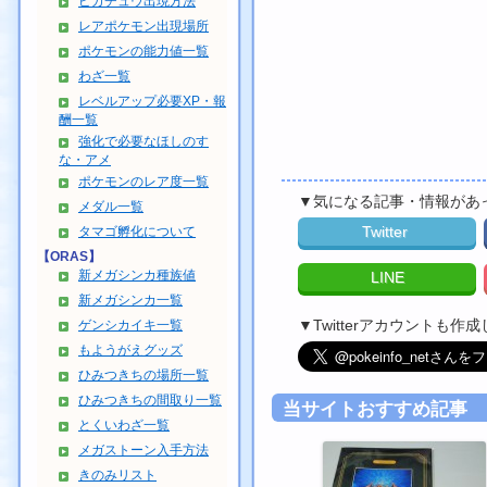
ピカチュウ出現方法
レアポケモン出現場所
ポケモンの能力値一覧
わざ一覧
レベルアップ必要XP・報
酬一覧
強化で必要なほしのす
な・アメ
ポケモンのレア度一覧
▼気になる記事・情報があ
メダル一覧
Twitter
タマゴ孵化について
【ORAS】
新メガシンカ種族値
LINE
新メガシンカ一覧
▼Twitterアカウントも
ゲンシカイキ一覧
もようがえグッズ
ひみつきちの場所一覧
ひみつきちの間取り一覧
当サイトおすすめ記事
とくいわざ一覧
メガストーン入手方法
きのみリスト