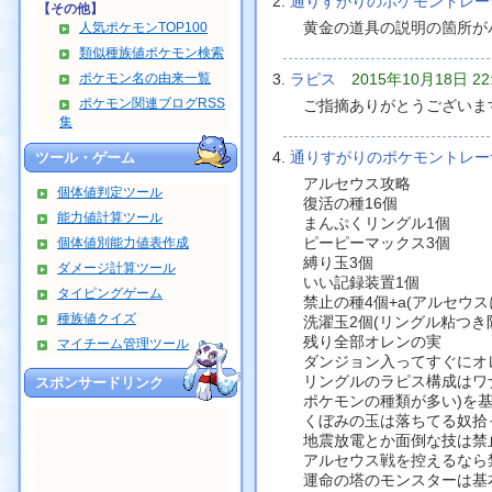
通りすがりのポケモントレ
【その他】
黄金の道具の説明の箇所が
人気ポケモンTOP100
類似種族値ポケモン検索
ポケモン名の由来一覧
ラピス
2015年10月18日 22
ポケモン関連ブログRSS
ご指摘ありがとうございま
集
通りすがりのポケモントレ
ツール・ゲーム
アルセウス攻略
個体値判定ツール
復活の種16個
能力値計算ツール
まんぷくリングル1個
ピーピーマックス3個
個体値別能力値表作成
縛り玉3個
ダメージ計算ツール
いい記録装置1個
タイピングゲーム
禁止の種4個+a(アルセウ
種族値クイズ
洗濯玉2個(リングル粘つき
残り全部オレンの実
マイチーム管理ツール
ダンジョン入ってすぐにオレ
リングルのラピス構成はワ
スポンサードリンク
ポケモンの種類が多い)を基
くぼみの玉は落ちてる奴拾
地震放電とか面倒な技は禁
アルセウス戦を控えるなら
運命の塔のモンスターは基