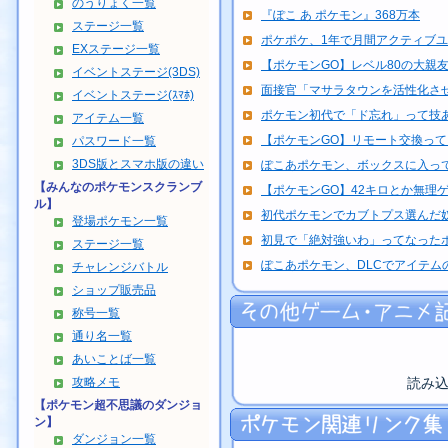
のうりょく一覧
『ぽこ あ ポケモン』368万本
ステージ一覧
ポケポケ、1年で月間アクティブユーザ
EXステージ一覧
【ポケモンGO】レベル80の大親友+
イベントステージ(3DS)
面接官「マサラタウンを活性化さ
イベントステージ(ｽﾏﾎ)
ポケモン初代で「ド忘れ」って技
アイテム一覧
【ポケモンGO】リモート交換って 
パスワード一覧
3DS版とスマホ版の違い
ぽこあポケモン、ボックスに入って
【みんなのポケモンスクランブ
【ポケモンGO】42キロとか無理
ル】
初代ポケモンでカブトプス選んだ
登場ポケモン一覧
初見で「絶対強いわ」ってなった
ステージ一覧
ぽこあポケモン、DLCでアイテム
チャレンジバトル
ショップ販売品
称号一覧
通り名一覧
あいことば一覧
攻略メモ
読み
【ポケモン超不思議のダンジョ
ン】
ダンジョン一覧