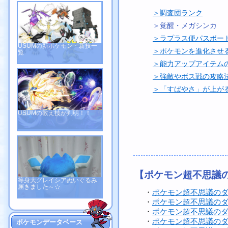
＞調査団ランク
＞覚醒・メガシンカ
＞ラプラス便パスポー
USUMの新ポケモン・新技一
＞ポケモンを進化させ
覧
＞能力アップアイテム
＞強敵やボス戦の攻略
＞「すばやさ」が上が
USUMの教え技が判明！！
【ポケモン超不思議の
等身大グレイシアぬいぐるみ
届きました～☆
・
ポケモン超不思議の
・
ポケモン超不思議のダ
・
ポケモン超不思議の
・
ポケモン超不思議の
ポケモンデータベース