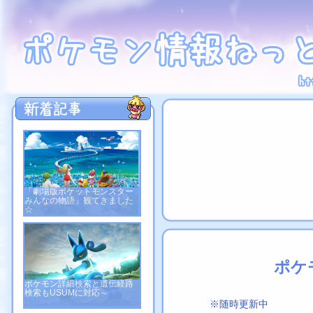
「劇場版ポケットモンスター
みんなの物語」観てきました
☆
ポケ
ポケモン詳細検索と遺伝経路
検索もUSUMに対応～
※随時更新中