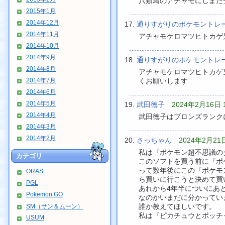
八類鳥のアチャモにしまた
2015年1月
2014年12月
通りすがりのポケモント
2014年11月
アチャモケロマツヒトカゲ
2014年10月
2014年9月
通りすがりのポケモント
2014年8月
アチャモケロマツヒトカゲ
2014年7月
くお願いします
2014年6月
2014年5月
武田徳子
2024年2月16日 1
2014年4月
武田徳子はブロンズランク
2014年3月
2014年2月
さっちゃん
2024年2月21日
私は『ポケモン超不思議の
カテゴリ
このソフトを買う前に『ポ
って数年後にこの『ポケモ
ORAS
ら買いに行こうと決めて買
PGL
あれから4年半についにあ
Pokemon GO
なのかいまだに分かってい
誰か教えてほしいです。
SM（サン＆ムーン）
私は『ピカチュウとポッチ
USUM