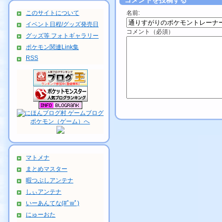
コメントを投稿する
このサイトについて
名前:
イベント日程/グッズ発売日
コメント（必須）
グッズ等 フォトギャラリー
ポケモン関連Link集
RSS
マトメナ
まとめマスター
暇つぶしアンテナ
しぃアンテナ
いーあんてな(#ﾟwﾟ)
にゅーおた