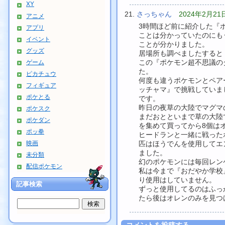
XY
さっちゃん
2024年2月21日
アニメ
3時間ほど前に紹介した『
アプリ
ことは分かっていたのにも
イベント
ことが分かりました。
グッズ
居場所も調べましたすると
この『ポケモン超不思議の
ゲーム
た。
ピカチュウ
何度も違うポケモンとペア
フィギュア
ッチャマ』で挑戦していま
ポケとる
です。
昨日の夜草の大陸でマグマ
ポケスク
まだおとといまで草の大陸
ポケダン
を集めて買ってから8個は
ポッ拳
ヒードランと一緒に戦った
映画
匹はほうでんを使用してエ
ました。
未分類
幻のポケモンには毎回レン
配信ポケモン
私は今まで『おだやか学校
り使用はしていません。
記事検索
ずっと使用してるのはふっ
たら後はオレンのみを見つ