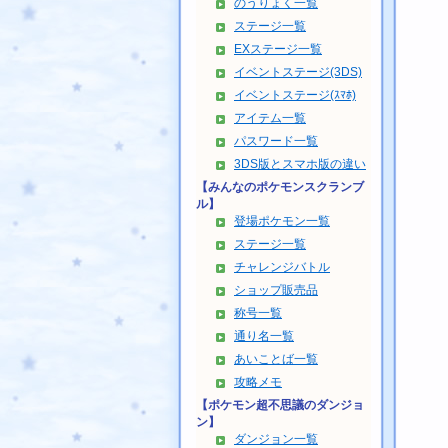
のうりょく一覧
ステージ一覧
EXステージ一覧
イベントステージ(3DS)
イベントステージ(ｽﾏﾎ)
アイテム一覧
パスワード一覧
3DS版とスマホ版の違い
【みんなのポケモンスクランブ
ル】
登場ポケモン一覧
ステージ一覧
チャレンジバトル
ショップ販売品
称号一覧
通り名一覧
あいことば一覧
攻略メモ
【ポケモン超不思議のダンジョ
ン】
ダンジョン一覧