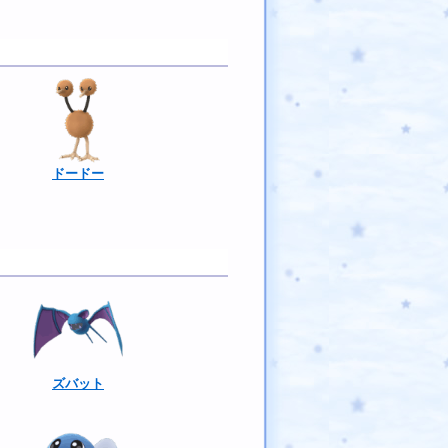
ドードー
ズバット