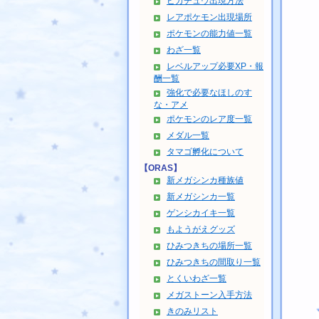
ピカチュウ出現方法
レアポケモン出現場所
ポケモンの能力値一覧
わざ一覧
レベルアップ必要XP・報
酬一覧
強化で必要なほしのす
な・アメ
ポケモンのレア度一覧
メダル一覧
タマゴ孵化について
【ORAS】
新メガシンカ種族値
新メガシンカ一覧
ゲンシカイキ一覧
もようがえグッズ
ひみつきちの場所一覧
ひみつきちの間取り一覧
とくいわざ一覧
メガストーン入手方法
きのみリスト