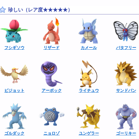
珍しい（レア度★★★★★）
フシギソウ
リザード
カメール
バタフリー
ピジョット
アーボック
ライチュウ
サンドパン
ゴルダック
ニョロゾ
ユンゲラー
ゴーリキー