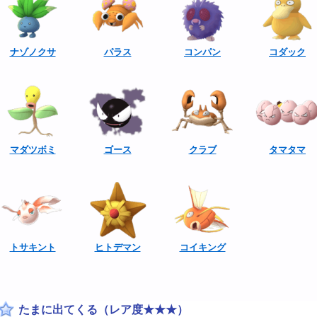
ナゾノクサ
パラス
コンパン
コダック
マダツボミ
ゴース
クラブ
タマタマ
トサキント
ヒトデマン
コイキング
たまに出てくる（レア度★★★）