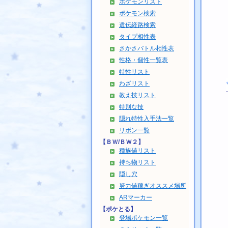
ポケモンリスト
ポケモン検索
遺伝経路検索
タイプ相性表
さかさバトル相性表
性格・個性一覧表
特性リスト
わざリスト
教え技リスト
特別な技
隠れ特性入手法一覧
リボン一覧
【ＢＷ/ＢＷ２】
種族値リスト
持ち物リスト
隠し穴
努力値稼ぎオススメ場所
ARマーカー
【ポケとる】
登場ポケモン一覧