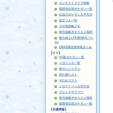
コンテストライブ攻略
場所別出現ポケモン一覧
伝説のポケモン入手方法
役立つ人一覧
その他攻略メモ
努力値稼ぎオススメ場所
努力値上げ手順(群れバト
ル)
ORAS発売前情報まとめ
【ＸＹ】
XY新ポケモン一覧
メガシンカ一覧
技マシンリスト
持ち物リスト
きのみリスト
メガストーン入手方法
フレンドサファリ
努力値稼ぎオススメ場所
場所別出現ポケモン一覧
【共通情報】