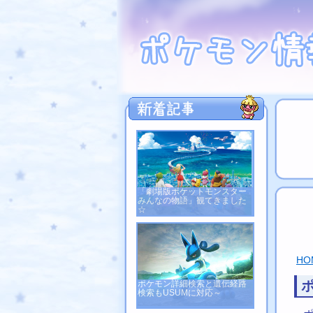
「劇場版ポケットモンスター
みんなの物語」観てきました
☆
HO
ポケモン詳細検索と遺伝経路
検索もUSUMに対応～