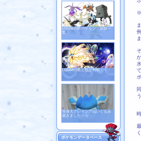
USUMの新ポケモン・新技一
覧
USUMの教え技が判明！！
等身大グレイシアぬいぐるみ
届きました～☆
ポケモンデータベース