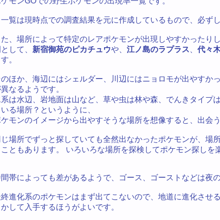
ポケモンGOでの野生ポケモンの出現率一覧です。
※一覧は現時点での調査結果を元に作成しているもので、必ず
また、場所によって特定のレアポケモンが出現しやすかったり
例として、
新宿御苑のピカチュウ
や、
江ノ島のラプラス
、
代々
ます。
そのほか、海辺にはシェルダー、川辺にはニョロモが出やすか
が異なるようです。
水系は水辺、岩地面は山など、草や虫は林や森、でんきタイプ
ている場所？というように、
ポケモンのイメージから出やすそうな場所を想像すると、出会
同じ場所でずっと探していても全然出なかったポケモンが、場
うこともあります。 いろいろな場所を探検してポケモン探しを
時間帯によっても差があるようで、ゴース、ゴーストなどは夜
最終進化系のポケモンはまず出てこないので、地道に進化させ
くかして入手するほうがよいです。