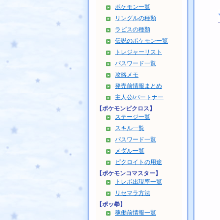
ポケモン一覧
リングルの種類
ラピスの種類
伝説のポケモン一覧
トレジャーリスト
パスワード一覧
攻略メモ
発売前情報まとめ
主人公/パートナー
【ポケモンピクロス】
ステージ一覧
スキル一覧
パスワード一覧
メダル一覧
ピクロイトの用途
【ポケモンコマスター】
トレボ出現率一覧
リセマラ方法
【ポッ拳】
稼働前情報一覧