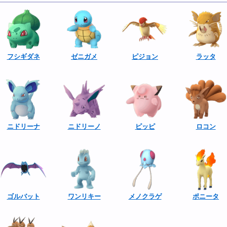
フシギダネ
ゼニガメ
ピジョン
ラッタ
ニドリーナ
ニドリーノ
ピッピ
ロコン
ゴルバット
ワンリキー
メノクラゲ
ポニータ