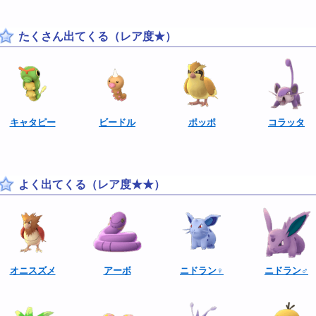
たくさん出てくる（レア度★）
キャタピー
ビードル
ポッポ
コラッタ
よく出てくる（レア度★★）
オニスズメ
アーボ
ニドラン♀
ニドラン♂