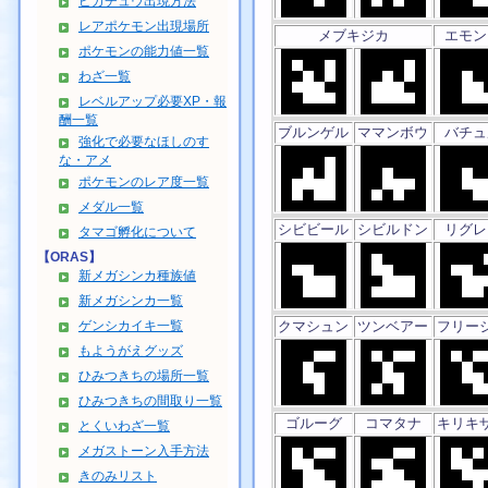
ピカチュウ出現方法
レアポケモン出現場所
メブキジカ
エモン
ポケモンの能力値一覧
わざ一覧
レベルアップ必要XP・報
酬一覧
ブルンゲル
ママンボウ
バチュ
強化で必要なほしのす
な・アメ
ポケモンのレア度一覧
メダル一覧
シビビール
シビルドン
リグレ
タマゴ孵化について
【ORAS】
新メガシンカ種族値
新メガシンカ一覧
ゲンシカイキ一覧
クマシュン
ツンベアー
フリー
もようがえグッズ
ひみつきちの場所一覧
ひみつきちの間取り一覧
ゴルーグ
コマタナ
キリキ
とくいわざ一覧
メガストーン入手方法
きのみリスト