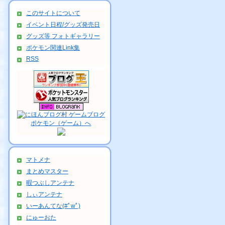
このサイトについて
イベント日程/グッズ発売日
グッズ等 フォトギャラリー
ポケモン関連Link集
RSS
マトメナ
まとめマスター
暇つぶしアンテナ
しぃアンテナ
いーあんてな(#ﾟwﾟ)
にゅーおた