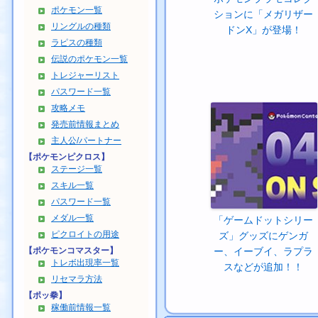
ポケモン一覧
ションに「メガリザー
リングルの種類
ドンX」が登場！
ラピスの種類
伝説のポケモン一覧
トレジャーリスト
パスワード一覧
攻略メモ
発売前情報まとめ
主人公/パートナー
【ポケモンピクロス】
ステージ一覧
スキル一覧
パスワード一覧
メダル一覧
「ゲームドットシリー
ピクロイトの用途
ズ」グッズにゲンガ
【ポケモンコマスター】
ー、イーブイ、ラプラ
トレボ出現率一覧
スなどが追加！！
リセマラ方法
【ポッ拳】
稼働前情報一覧