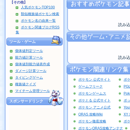
【その他】
人気ポケモンTOP100
類似種族値ポケモン検索
ポケモン名の由来一覧
読み
ポケモン関連ブログRSS
集
ツール・ゲーム
個体値判定ツール
読み
能力値計算ツール
個体値別能力値表作成
ダメージ計算ツール
タイピングゲーム
ポケモン 公式サイト
ポ
種族値クイズ
ゲームフリーク
PG
マイチーム管理ツール
ポケモンゲームス
Po
ポケとる 公式サイト
ポッ
スポンサードリンク
ポケモン アニメ公式
Yo
ORAS 攻略Wiki
XY 
ポケモン徹底攻略
ポ
ポケモンORAS攻略アンテナ