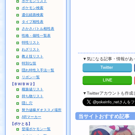
ポケモンリスト
ポケモン検索
遺伝経路検索
タイプ相性表
さかさバトル相性表
性格・個性一覧表
特性リスト
わざリスト
教え技リスト
▼気になる記事・情報があ
特別な技
Twitter
隠れ特性入手法一覧
リボン一覧
LINE
【ＢＷ/ＢＷ２】
種族値リスト
▼Twitterアカウントも
持ち物リスト
隠し穴
努力値稼ぎオススメ場所
当サイトおすすめ記事
ARマーカー
【ポケとる】
登場ポケモン一覧