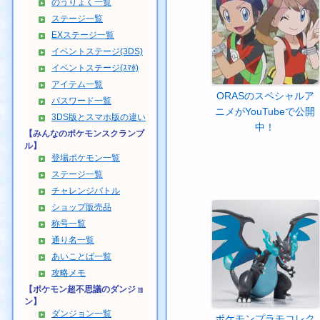
のうりょく一覧
ステージ一覧
EXステージ一覧
イベントステージ(3DS)
イベントステージ(ｽﾏﾎ)
アイテム一覧
ORASのスペシャルア
パスワード一覧
ニメがYouTubeで公開
3DS版とスマホ版の違い
中！
【みんなのポケモンスクランブ
ル】
登場ポケモン一覧
ステージ一覧
チャレンジバトル
ショップ販売品
称号一覧
通り名一覧
あいことば一覧
攻略メモ
【ポケモン超不思議のダンジョ
ン】
ダンジョン一覧
ポケモンプラモコレク