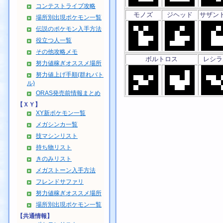
コンテストライブ攻略
モノズ
ジヘッド
サザン
場所別出現ポケモン一覧
伝説のポケモン入手方法
役立つ人一覧
その他攻略メモ
ボルトロス
レシラ
努力値稼ぎオススメ場所
努力値上げ手順(群れバト
ル)
ORAS発売前情報まとめ
【ＸＹ】
XY新ポケモン一覧
メガシンカ一覧
技マシンリスト
持ち物リスト
きのみリスト
メガストーン入手方法
フレンドサファリ
努力値稼ぎオススメ場所
場所別出現ポケモン一覧
【共通情報】