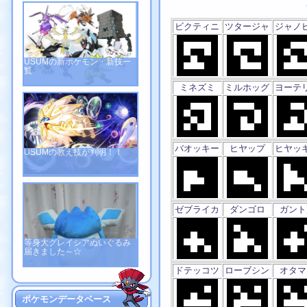
ビクティニ
ツタージャ
ジャノ
USUMの新ポケモン・新技一
覧
ミネズミ
ミルホッグ
ヨーテ
バオッキー
ヒヤップ
ヒヤッ
USUMの教え技が判明！！
ゼブライカ
ダンゴロ
ガント
等身大グレイシアぬいぐるみ
届きました～☆
ドテッコツ
ローブシン
オタマ
ポケモンデータベース