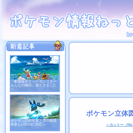
「劇場版ポケットモンスター
みんなの物語」観てきました
☆
ポケモン立体図
ポケモン詳細検索と遺伝経路
検索もUSUMに対応～
＞カントー（No.