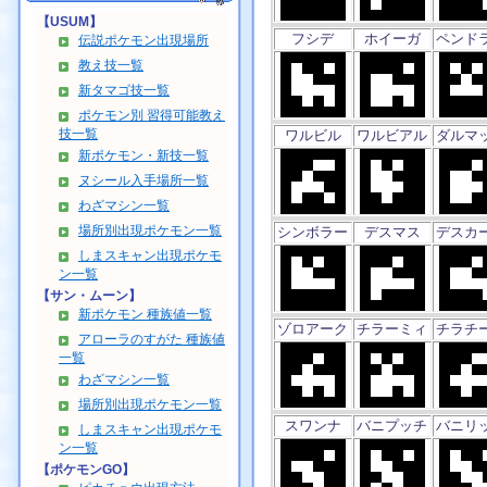
【USUM】
フシデ
ホイーガ
ペンド
伝説ポケモン出現場所
教え技一覧
新タマゴ技一覧
ポケモン別 習得可能教え
技一覧
ワルビル
ワルビアル
ダルマ
新ポケモン・新技一覧
ヌシール入手場所一覧
わざマシン一覧
場所別出現ポケモン一覧
シンボラー
デスマス
デスカ
しまスキャン出現ポケモ
ン一覧
【サン・ムーン】
新ポケモン 種族値一覧
ゾロアーク
チラーミィ
チラチ
アローラのすがた 種族値
一覧
わざマシン一覧
場所別出現ポケモン一覧
スワンナ
バニプッチ
バニリ
しまスキャン出現ポケモ
ン一覧
【ポケモンGO】