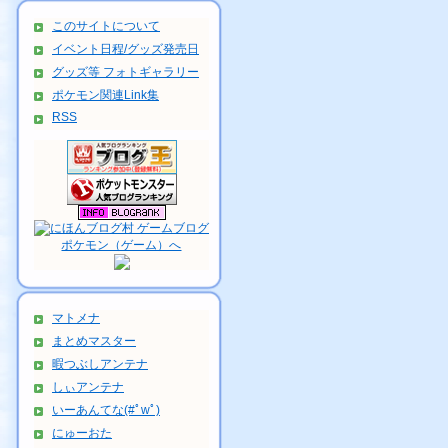
このサイトについて
イベント日程/グッズ発売日
グッズ等 フォトギャラリー
ポケモン関連Link集
RSS
マトメナ
まとめマスター
暇つぶしアンテナ
しぃアンテナ
いーあんてな(#ﾟwﾟ)
にゅーおた