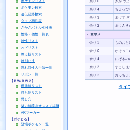
ポケモンリスト
余り 0
きが つ
ポケモン検索
余り 4
ちょっぴ
遺伝経路検索
余り 3
まけず 
タイプ相性表
余り 2
まけんき
さかさバトル相性表
性格・個性一覧表
・ 素早さ
特性リスト
余り 1
ものおと
わざリスト
余り 0
かけっこ
教え技リスト
余り 4
にげるの
特別な技
余り 3
すこし 
隠れ特性入手法一覧
リボン一覧
余り 2
おっちょ
【ＢＷ/ＢＷ２】
種族値リスト
タイ
持ち物リスト
隠し穴
努力値稼ぎオススメ場所
ARマーカー
【ポケとる】
登場ポケモン一覧