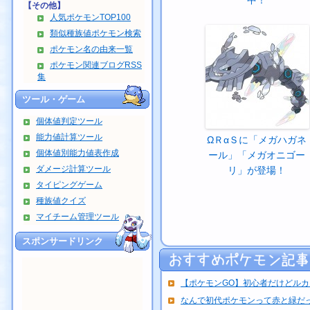
中！
【その他】
人気ポケモンTOP100
類似種族値ポケモン検索
ポケモン名の由来一覧
ポケモン関連ブログRSS
集
ツール・ゲーム
個体値判定ツール
能力値計算ツール
ΩＲαＳに「メガハガネ
個体値別能力値表作成
ール」「メガオニゴー
ダメージ計算ツール
リ」が登場！
タイピングゲーム
種族値クイズ
マイチーム管理ツール
スポンサードリンク
【ポケモンGO】初心者だけどルカリ
なんで初代ポケモンって赤と緑だ