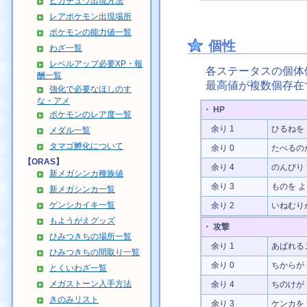
ピカチュウ出現方法
レアポケモン出現場所
ポケモンの能力値一覧
個性
わざ一覧
レベルアップ必要XP・報
各ステータスの個体
酬一覧
最高値が複数個存在
強化で必要なほしのす
な・アメ
・ HP
ポケモンのレア度一覧
余り 1
ひるねを
メダル一覧
タマゴ孵化について
余り 0
たべるの
【ORAS】
余り 4
のんびり 
新メガシンカ種族値
余り 3
ものを よ
新メガシンカ一覧
ゲンシカイキ一覧
余り 2
いねむり
もようがえグッズ
・ 攻撃
ひみつきちの場所一覧
余り 1
あばれる
ひみつきちの間取り一覧
余り 0
ちからが
とくいわざ一覧
メガストーン入手方法
余り 4
ちのけが
きのみリスト
余り 3
ケンカを 