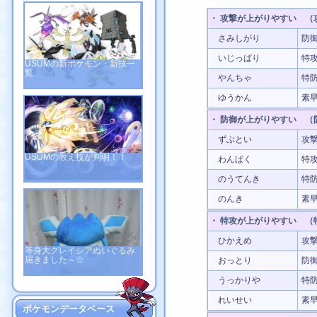
・ 攻撃が上がりやすい
（攻
さみしがり
防御
いじっぱり
特攻
USUMの新ポケモン・新技一
覧
やんちゃ
特防
ゆうかん
素早
・ 防御が上がりやすい
（防
ずぶとい
攻撃
USUMの教え技が判明！！
わんぱく
特攻
のうてんき
特防
のんき
素早
・ 特攻が上がりやすい
（特
ひかえめ
攻撃
等身大グレイシアぬいぐるみ
届きました～☆
おっとり
防御
うっかりや
特防
れいせい
素早
ポケモンデータベース