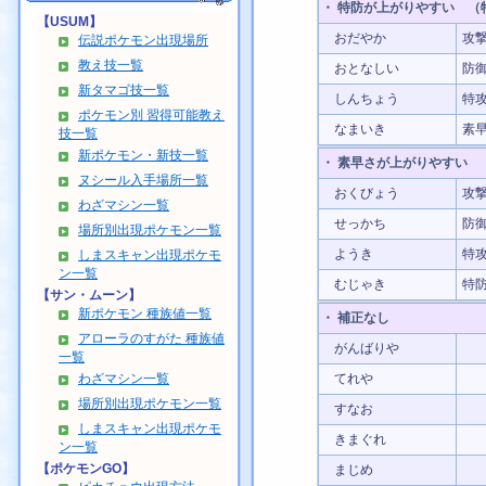
・ 特防が上がりやすい
（特
【USUM】
おだやか
攻撃
伝説ポケモン出現場所
教え技一覧
おとなしい
防御
新タマゴ技一覧
しんちょう
特攻
ポケモン別 習得可能教え
なまいき
素早
技一覧
新ポケモン・新技一覧
・ 素早さが上がりやすい
（
ヌシール入手場所一覧
おくびょう
攻撃
わざマシン一覧
せっかち
防御
場所別出現ポケモン一覧
ようき
特攻
しまスキャン出現ポケモ
ン一覧
むじゃき
特防
【サン・ムーン】
新ポケモン 種族値一覧
・ 補正なし
アローラのすがた 種族値
がんばりや
一覧
わざマシン一覧
てれや
場所別出現ポケモン一覧
すなお
しまスキャン出現ポケモ
きまぐれ
ン一覧
【ポケモンGO】
まじめ