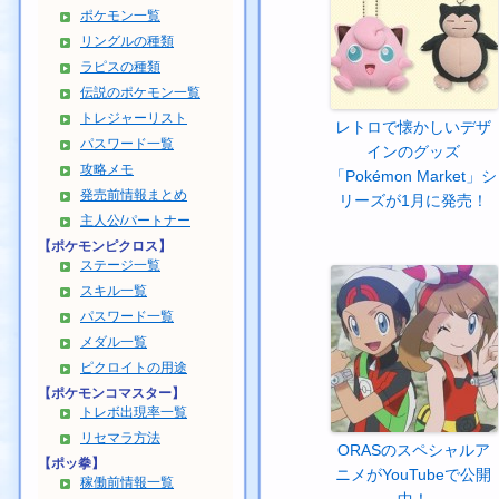
ポケモン一覧
リングルの種類
ラピスの種類
伝説のポケモン一覧
トレジャーリスト
レトロで懐かしいデザ
パスワード一覧
インのグッズ
攻略メモ
「Pokémon Market」シ
発売前情報まとめ
リーズが1月に発売！
主人公/パートナー
【ポケモンピクロス】
ステージ一覧
スキル一覧
パスワード一覧
メダル一覧
ピクロイトの用途
【ポケモンコマスター】
トレボ出現率一覧
リセマラ方法
ORASのスペシャルア
【ポッ拳】
ニメがYouTubeで公開
稼働前情報一覧