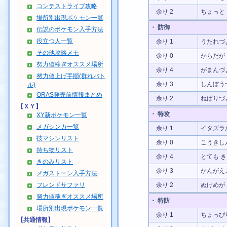
コンテストライブ攻略
余り 2
ちょっと
場所別出現ポケモン一覧
・ 防御
伝説のポケモン入手方法
役立つ人一覧
余り 1
うたれづ
その他攻略メモ
余り 0
からだが
努力値稼ぎオススメ場所
余り 4
がまんづ
努力値上げ手順(群れバト
余り 3
しんぼう
ル)
ORAS発売前情報まとめ
余り 2
ねばりづ
【ＸＹ】
・ 特攻
XY新ポケモン一覧
メガシンカ一覧
余り 1
イタズラ
技マシンリスト
余り 0
こうきし
持ち物リスト
余り 4
とても 
きのみリスト
余り 3
かんがえ
メガストーン入手方法
フレンドサファリ
余り 2
ぬけめが
努力値稼ぎオススメ場所
・ 特防
場所別出現ポケモン一覧
余り 1
ちょっぴ
【共通情報】