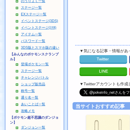
のうりょく一覧
ステージ一覧
EXステージ一覧
イベントステージ(3DS)
イベントステージ(ｽﾏﾎ)
アイテム一覧
パスワード一覧
3DS版とスマホ版の違い
▼気になる記事・情報があ
【みんなのポケモンスクランブ
Twitter
ル】
登場ポケモン一覧
LINE
ステージ一覧
チャレンジバトル
▼Twitterアカウントも
ショップ販売品
称号一覧
通り名一覧
あいことば一覧
当サイトおすすめ記事
攻略メモ
【ポケモン超不思議のダンジョ
ン】
ダンジョン一覧