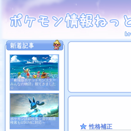
「劇場版ポケットモンスター
みんなの物語」観てきました
☆
ポケモン詳細検索と遺伝経路
検索もUSUMに対応～
性格補正