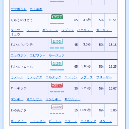
ウツボット
カモネギ
りゅうのはどう
3.6秒
65
5%
18.51
タッツー
シードラ
ギャラドス
ラプラス
ハクリュー
カイリュー
ミュウ
れいとうパンチ
3.5秒
45
5%
13.18
ニョロボン
エビワラー
ルージュラ
れいとうビーム
3.65秒
65
5%
18.25
カメール
カメックス
ゴルダック
ヤドラン
ラプラス
フリーザー
ローキック
2.25秒
30
5%
13.67
マンキー
オコリザル
ワンリキー
サワムラー
わるあがき
1.695秒
15
0%
8.85
キャタピー
トランセル
ビードル
コクーン
コイキング
メタモン