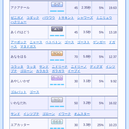
アクアテール
2.35秒
45
5%
19.63
ゼニガメ
コダック
パウワウ
トサキント
シャワーズ
ミニリュウ
ハクリュー
あくのはどう
3.5秒
45
5%
13.18
アーボック
ニャース
ベトベトン
ゴース
ゴースト
ゲンガー
ドガ
ース
マタドガス
あなをほる
5.8秒
70
5%
12.37
コラッタ
ラッタ
サンド
ニドリーナ
ニドリーノ
ディグダ
イシツ
ブテ
ゴローン
カラカラ
ガラガラ
イーブイ
あやしいかぜ
3.1秒
30
5%
9.92
ゴルバット
ゴース
いわなだれ
3.2秒
50
5%
16.02
サンド
イシツブテ
ゴローン
イワーク
オムスター
エアカッター
3.3秒
30
25%
10.23