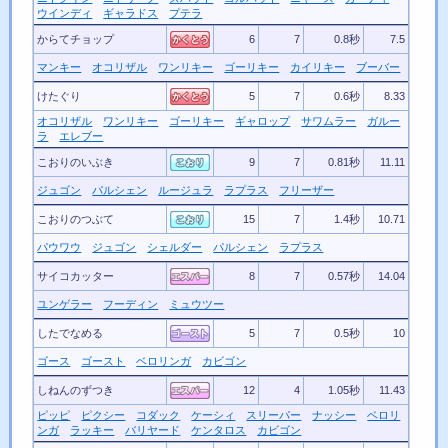
ウインディ
ギャラドス
プテラ
からてチョップ
6
7
0.8秒
7.5
マンキー
オコリザル
ワンリキー
ゴーリキー
カイリキー
ブーバー
けたぐり
5
7
0.6秒
8.33
オコリザル
ワンリキー
ゴーリキー
ギャロップ
サワムラー
ガルー
ラ
エレブー
こおりのいぶき
9
7
0.81秒
11.11
ジュゴン
パルシェン
ルージュラ
ラプラス
フリーザー
こおりのつぶて
15
7
1.4秒
10.71
パウワウ
ジュゴン
シェルダー
パルシェン
ラプラス
サイコカッター
8
7
0.57秒
14.04
ユンゲラー
フーディン
ミュウツー
したでなめる
5
7
0.5秒
10
ゴース
ゴースト
ベロリンガ
カビゴン
しねんのずつき
12
4
1.05秒
11.43
ピッピ
ピクシー
コダック
ケーシィ
スリーパー
ナッシー
ベロリ
ンガ
ラッキー
バリヤード
ケンタロス
カビゴン