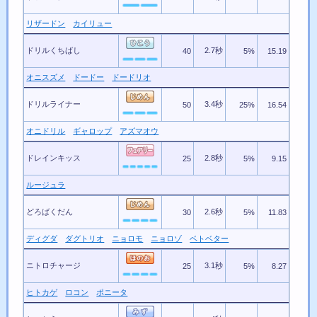
リザードン
カイリュー
ドリルくちばし
2.7秒
40
5%
15.19
オニスズメ
ドードー
ドードリオ
ドリルライナー
3.4秒
50
25%
16.54
オニドリル
ギャロップ
アズマオウ
ドレインキッス
2.8秒
25
5%
9.15
ルージュラ
どろばくだん
2.6秒
30
5%
11.83
ディグダ
ダグトリオ
ニョロモ
ニョロゾ
ベトベター
ニトロチャージ
3.1秒
25
5%
8.27
ヒトカゲ
ロコン
ポニータ