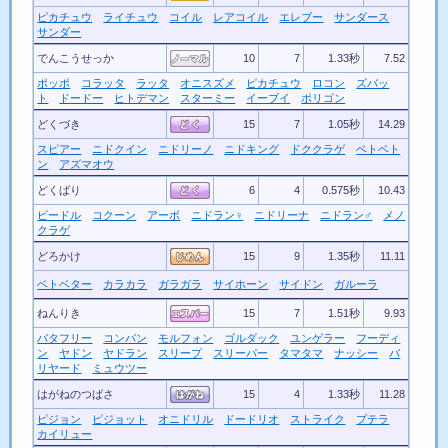
ピカチュウ
ライチュウ
コイル
レアコイル
エレブー
サンダース
サンダー
でんこうせっか
10
7
1.33秒
7.52
ポッポ
コラッタ
ラッタ
オニスズメ
ピカチュウ
ロコン
ズバッ
ト
ドードー
ヒトデマン
スターミー
イーブイ
ポリゴン
どくづき
15
7
1.05秒
14.29
スピアー
ニドクイン
ニドリーノ
ニドキング
ドククラゲ
ベトベト
ン
アズマオウ
どくばり
6
4
0.575秒
10.43
ビードル
コクーン
アーボ
ニドラン♀
ニドリーナ
ニドラン♂
メノ
クラゲ
どろかけ
15
9
1.35秒
11.11
ベトベター
カラカラ
ガラガラ
サイホーン
サイドン
ガルーラ
ねんりき
15
7
1.51秒
9.93
バタフリー
コンパン
モルフォン
ゴルダック
ユンゲラー
フーディ
ン
ヤドン
ヤドラン
スリープ
スリーパー
タマタマ
ナッシー
バ
リヤード
ミュウツー
はがねのつばさ
15
4
1.33秒
11.28
ピジョン
ピジョット
オニドリル
ドードリオ
ストライク
プテラ
カイリュー