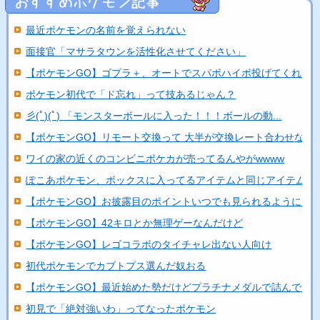
最近ポケモンの名前を覚えられない
面接官「マサラタウンを活性化させてください」
【ポケモンGO】ゴプラ＋、オートでスパボハイボ投げてくれた..
ポケモン初代で「ド忘れ」って技あるじゃん？
彡(ﾟ)(ﾟ) 「モンスターボールに入った！！！ボールの動...
【ポケモンGO】リモート交換って 大半が交換レート合わせな...
ワイの家の近くのコンビニポケカが売ってるんやがwwww
ぽこあポケモン、ボックスに入ってるアイテムと同じアイテムを..
【ポケモンGO】お披露目のポイントいつでも見られるようにし
【ポケモンGO】42キロとか無理ゲーなんだけど
【ポケモンGO】レゴコラボのタイチャレ出ない人向け
初代ポケモンでカブトプス選んだ奴おる
【ポケモンGO】最近始めた勢だけどプラチナメダルで詰んでる
初見で「絶対強いわ」ってなったポケモン