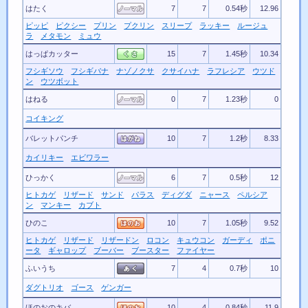
はたく
7
7
0.54秒
12.96
ピッピ
ピクシー
プリン
プクリン
スリープ
ラッキー
ルージュ
ラ
メタモン
ミュウ
はっぱカッター
15
7
1.45秒
10.34
フシギソウ
フシギバナ
ナゾノクサ
クサイハナ
ラフレシア
ウツド
ン
ウツボット
はねる
0
7
1.23秒
0
コイキング
バレットパンチ
10
7
1.2秒
8.33
カイリキー
エビワラー
ひっかく
6
7
0.5秒
12
ヒトカゲ
リザード
サンド
パラス
ディグダ
ニャース
ペルシア
ン
マンキー
カブト
ひのこ
10
7
1.05秒
9.52
ヒトカゲ
リザード
リザードン
ロコン
キュウコン
ガーディ
ポニ
ータ
ギャロップ
ブーバー
ブースター
ファイヤー
ふいうち
7
4
0.7秒
10
ダグトリオ
ゴース
ゲンガー
ほのおのキバ
10
4
0.84秒
11.9