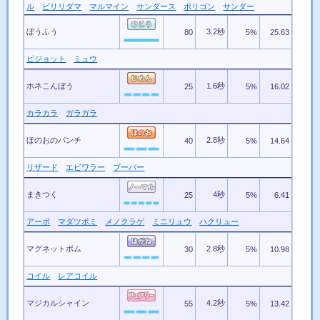
ル
ビリリダマ
マルマイン
サンダース
ポリゴン
サンダー
ぼうふう
3.2秒
80
5%
25.63
ピジョット
ミュウ
ホネこんぼう
1.6秒
25
5%
16.02
カラカラ
ガラガラ
ほのおのパンチ
2.8秒
40
5%
14.64
リザード
エビワラー
ブーバー
まきつく
4秒
25
5%
6.41
アーボ
マダツボミ
メノクラゲ
ミニリュウ
ハクリュー
マグネットボム
2.8秒
30
5%
10.98
コイル
レアコイル
マジカルシャイン
4.2秒
55
5%
13.42