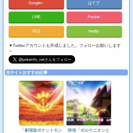
Google+
はてブ
LINE
Pocket
RSS
feedly
▼Twitterアカウントも作成しました。フォローお願いします
～
当サイトおすすめ記事
「劇場版ポケットモン
映画「ボルケニオンと