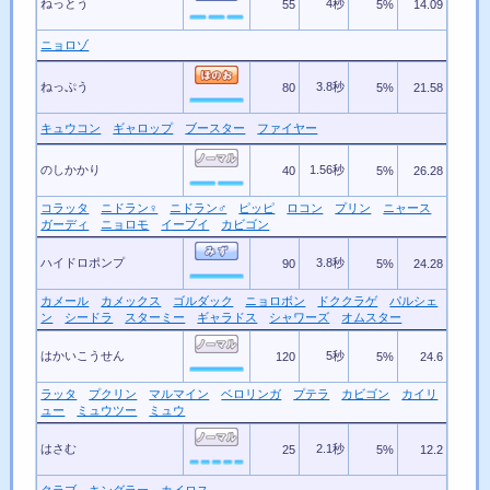
ねっとう
4秒
55
5%
14.09
ニョロゾ
ねっぷう
3.8秒
80
5%
21.58
キュウコン
ギャロップ
ブースター
ファイヤー
のしかかり
1.56秒
40
5%
26.28
コラッタ
ニドラン♀
ニドラン♂
ピッピ
ロコン
プリン
ニャース
ガーディ
ニョロモ
イーブイ
カビゴン
ハイドロポンプ
3.8秒
90
5%
24.28
カメール
カメックス
ゴルダック
ニョロボン
ドククラゲ
パルシェ
ン
シードラ
スターミー
ギャラドス
シャワーズ
オムスター
はかいこうせん
5秒
120
5%
24.6
ラッタ
プクリン
マルマイン
ベロリンガ
プテラ
カビゴン
カイリ
ュー
ミュウツー
ミュウ
はさむ
2.1秒
25
5%
12.2