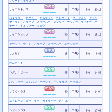
リヤード
ポリゴン
サイコキネシス
2.8秒
55
5%
20.13
バタフリー
ピクシー
モルフォン
ゴルダック
フーディン
ヤドン
ヤドラン
スリープ
スリーパー
タマタマ
ナッシー
ラッキー
バリ
ヤード
ミュウツー
ミュウ
サイコショック
2.7秒
40
5%
15.19
ケーシィ
ヤドン
スリープ
スリーパー
ルージュラ
しおみず
2.4秒
15
5%
6.41
オムナイト
シグナルビーム
3.1秒
45
5%
14.88
バタフリー
コンパン
ケーシィ
ビリリダマ
ポリゴン
じごくぐるま
2.1秒
30
5%
14.64
ニョロボン
ゴーリキー
カイリキー
カイロス
シザークロス
2.1秒
35
5%
17.08