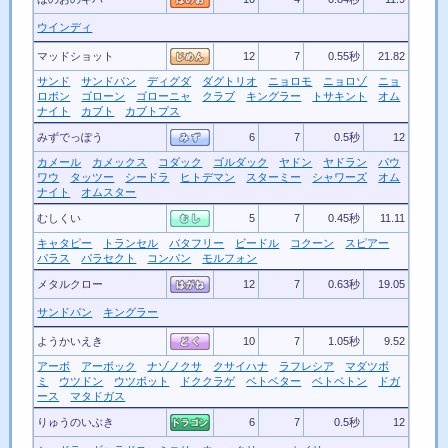
ウインディ
マッドショット
12
7
0.55秒
21.82
サンド
サンドパン
ディグダ
ダグトリオ
ニョロモ
ニョロゾ
ニョ
ロボン
ゴローン
ゴローニャ
クラブ
キングラー
トサキント
オム
ナイト
カブト
カブトプス
みずでっぽう
6
7
0.5秒
12
カメール
カメックス
コダック
ゴルダック
ヤドン
ヤドラン
パウ
ワウ
タッツー
シードラ
ヒトデマン
スターミー
シャワーズ
オム
ナイト
オムスター
むしくい
5
7
0.45秒
11.11
キャタピー
トランセル
バタフリー
ビードル
コクーン
スピアー
パラス
パラセクト
コンパン
モルフォン
メタルクロー
12
7
0.63秒
19.05
サンドパン
キングラー
ようかいえき
10
7
1.05秒
9.52
アーボ
アーボック
ナゾノクサ
クサイハナ
ラフレシア
マダツボ
ミ
ウツドン
ウツボット
ドククラゲ
ベトベター
ベトベトン
ドガ
ース
マタドガス
りゅうのいぶき
6
7
0.5秒
12