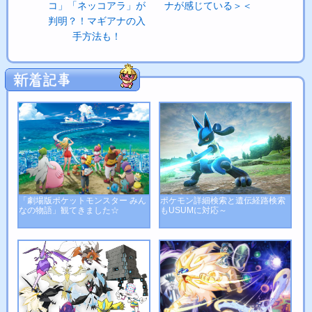
コ」「ネッコアラ」が
ナが感じている＞＜
判明？！マギアナの入
手方法も！
「劇場版ポケットモンスター みん
ポケモン詳細検索と遺伝経路検索
なの物語」観てきました☆
もUSUMに対応～