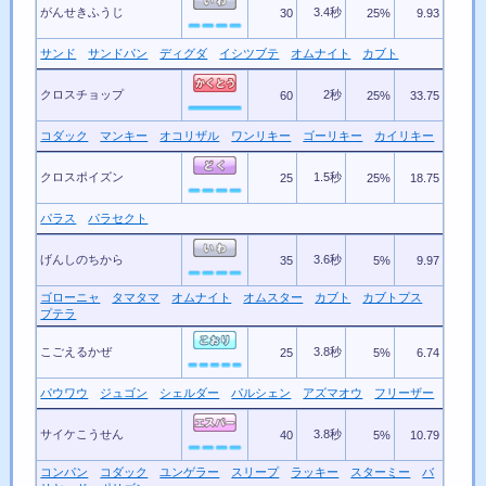
がんせきふうじ
3.4秒
30
25%
9.93
サンド
サンドパン
ディグダ
イシツブテ
オムナイト
カブト
クロスチョップ
2秒
60
25%
33.75
コダック
マンキー
オコリザル
ワンリキー
ゴーリキー
カイリキー
クロスポイズン
1.5秒
25
25%
18.75
パラス
パラセクト
げんしのちから
3.6秒
35
5%
9.97
ゴローニャ
タマタマ
オムナイト
オムスター
カブト
カブトプス
プテラ
こごえるかぜ
3.8秒
25
5%
6.74
パウワウ
ジュゴン
シェルダー
パルシェン
アズマオウ
フリーザー
サイケこうせん
3.8秒
40
5%
10.79
コンパン
コダック
ユンゲラー
スリープ
ラッキー
スターミー
バ