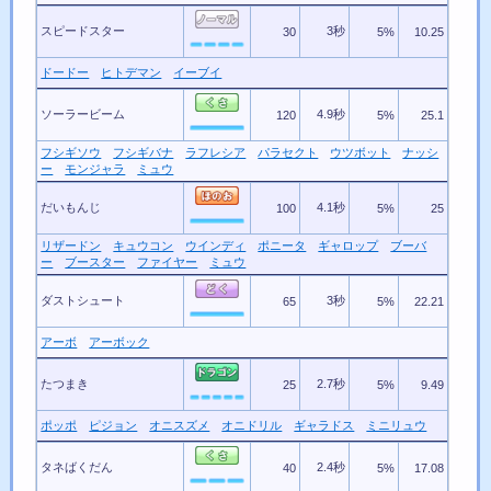
スピードスター
3秒
30
5%
10.25
ドードー
ヒトデマン
イーブイ
ソーラービーム
4.9秒
120
5%
25.1
フシギソウ
フシギバナ
ラフレシア
パラセクト
ウツボット
ナッシ
ー
モンジャラ
ミュウ
だいもんじ
4.1秒
100
5%
25
リザードン
キュウコン
ウインディ
ポニータ
ギャロップ
ブーバ
ー
ブースター
ファイヤー
ミュウ
ダストシュート
3秒
65
5%
22.21
アーボ
アーボック
たつまき
2.7秒
25
5%
9.49
ポッポ
ピジョン
オニスズメ
オニドリル
ギャラドス
ミニリュウ
タネばくだん
2.4秒
40
5%
17.08