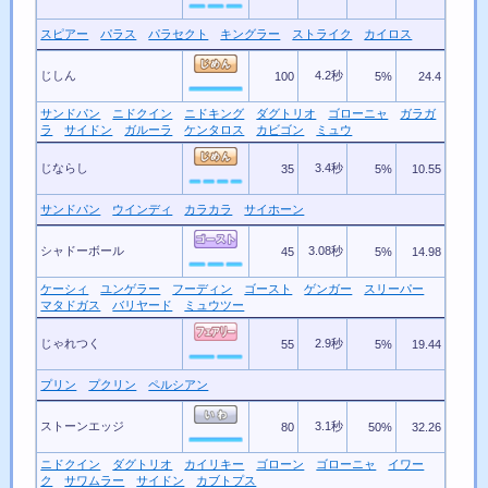
スピアー
パラス
パラセクト
キングラー
ストライク
カイロス
じしん
4.2秒
100
5%
24.4
サンドパン
ニドクイン
ニドキング
ダグトリオ
ゴローニャ
ガラガ
ラ
サイドン
ガルーラ
ケンタロス
カビゴン
ミュウ
じならし
3.4秒
35
5%
10.55
サンドパン
ウインディ
カラカラ
サイホーン
シャドーボール
3.08秒
45
5%
14.98
ケーシィ
ユンゲラー
フーディン
ゴースト
ゲンガー
スリーパー
マタドガス
バリヤード
ミュウツー
じゃれつく
2.9秒
55
5%
19.44
プリン
プクリン
ペルシアン
ストーンエッジ
3.1秒
80
50%
32.26
ニドクイン
ダグトリオ
カイリキー
ゴローン
ゴローニャ
イワー
ク
サワムラー
サイドン
カブトプス