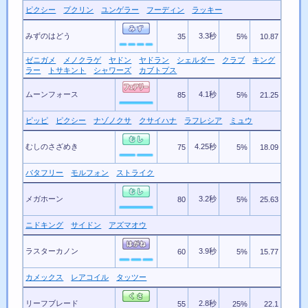
ピクシー
プクリン
ユンゲラー
フーディン
ラッキー
みずのはどう
3.3秒
35
5%
10.87
ゼニガメ
メノクラゲ
ヤドン
ヤドラン
シェルダー
クラブ
キング
ラー
トサキント
シャワーズ
カブトプス
ムーンフォース
4.1秒
85
5%
21.25
ピッピ
ピクシー
ナゾノクサ
クサイハナ
ラフレシア
ミュウ
むしのさざめき
4.25秒
75
5%
18.09
バタフリー
モルフォン
ストライク
メガホーン
3.2秒
80
5%
25.63
ニドキング
サイドン
アズマオウ
ラスターカノン
3.9秒
60
5%
15.77
カメックス
レアコイル
タッツー
リーフブレード
2.8秒
55
25%
22.1