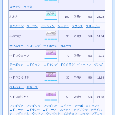
コラッタ
ラッタ
ふぶき
3.9秒
100
5%
26.28
ドククラゲ
ジュゴン
パルシェン
シードラ
ラプラス
フリーザー
ふみつけ
2.1秒
30
5%
14.64
サワムラー
ベロリンガ
サイホーン
ガルーラ
ヘドロウェーブ
3.4秒
70
5%
21.1
アーボック
ニドクイン
ニドキング
ドククラゲ
ベトベトン
ゲンガ
ー
ヘドロこうげき
2.6秒
30
5%
11.83
ベトベター
ドガース
ヘドロばくだん
2.6秒
55
5%
21.68
フシギダネ
フシギソウ
フシギバナ
スピアー
アーボ
ニドラン♀
ニドリーナ
ニドラン♂
ニドリーノ
ズバット
ナゾノクサ
クサイハ
ナ
マダツボミ
ウツドン
ウツボット
ピカチュウ
コイル
レアコイ