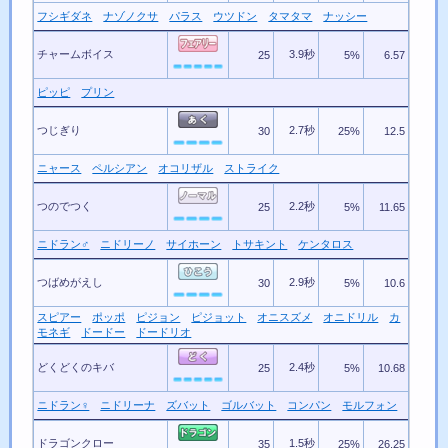
フシギダネ
ナゾノクサ
パラス
ウツドン
タマタマ
ナッシー
チャームボイス
3.9秒
25
5%
6.57
ピッピ
プリン
つじぎり
2.7秒
30
25%
12.5
ニャース
ペルシアン
オコリザル
ストライク
つのでつく
2.2秒
25
5%
11.65
ニドラン♂
ニドリーノ
サイホーン
トサキント
ケンタロス
つばめがえし
2.9秒
30
5%
10.6
スピアー
ポッポ
ピジョン
ピジョット
オニスズメ
オニドリル
カ
モネギ
ドードー
ドードリオ
どくどくのキバ
2.4秒
25
5%
10.68
ニドラン♀
ニドリーナ
ズバット
ゴルバット
コンパン
モルフォン
ドラゴンクロー
1.5秒
35
25%
26.25