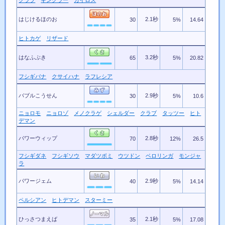
クラブ
キングラー
カイロス
はじけるほのお
2.1秒
30
5%
14.64
ヒトカゲ
リザード
はなふぶき
3.2秒
65
5%
20.82
フシギバナ
クサイハナ
ラフレシア
バブルこうせん
2.9秒
30
5%
10.6
ニョロモ
ニョロゾ
メノクラゲ
シェルダー
クラブ
タッツー
ヒト
デマン
パワーウィップ
2.8秒
70
12%
26.5
フシギダネ
フシギソウ
マダツボミ
ウツドン
ベロリンガ
モンジャ
ラ
パワージェム
2.9秒
40
5%
14.14
ペルシアン
ヒトデマン
スターミー
ひっさつまえば
2.1秒
35
5%
17.08