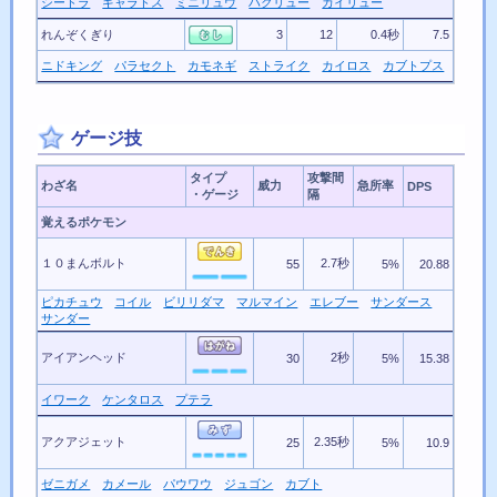
シードラ
ギャラドス
ミニリュウ
ハクリュー
カイリュー
れんぞくぎり
3
12
0.4秒
7.5
ニドキング
パラセクト
カモネギ
ストライク
カイロス
カブトプス
ゲージ技
タイプ
攻撃間
わざ名
威力
急所率
DPS
・ゲージ
隔
覚えるポケモン
１０まんボルト
2.7秒
55
5%
20.88
ピカチュウ
コイル
ビリリダマ
マルマイン
エレブー
サンダース
サンダー
アイアンヘッド
2秒
30
5%
15.38
イワーク
ケンタロス
プテラ
アクアジェット
2.35秒
25
5%
10.9
ゼニガメ
カメール
パウワウ
ジュゴン
カブト