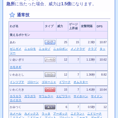
急所
に当たった場合、威力は
1.5倍
になります。
通常技
ゲージ
わざ名
タイプ
威力
攻撃間隔
DPS
上昇値
覚えるポケモン
あわ
25
15
2.3秒
10.87
ゼニガメ
ニョロモ
ニョロゾ
ニョロボン
メノクラゲ
クラブ
タッ
ツー
いあいぎり
12
7
1.13秒
10.62
カモネギ
いわおとし
12
7
1.36秒
8.82
イシツブテ
ゴローン
ゴローニャ
イワーク
オムスター
いわくだき
15
7
1.41秒
10.64
カラカラ
ガラガラ
サワムラー
エビワラー
サイホーン
サイドン
カイロス
かみつく
6
7
0.5秒
12
カメール
カメックス
ラッタ
アーボック
ニドラン♀
ニドリーナ
ニドクイン
ニドリーノ
ズバット
ゴルバット
ニャース
ガーディ