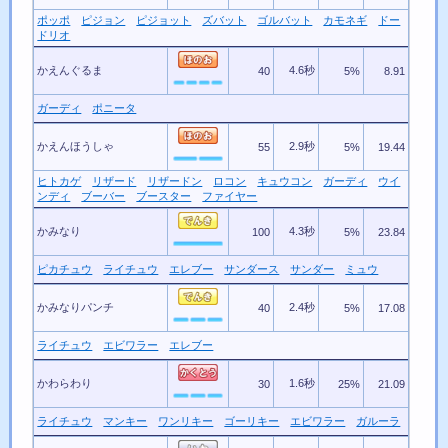
ポッポ
ピジョン
ピジョット
ズバット
ゴルバット
カモネギ
ドー
ドリオ
かえんぐるま
4.6秒
40
5%
8.91
ガーディ
ポニータ
かえんほうしゃ
2.9秒
55
5%
19.44
ヒトカゲ
リザード
リザードン
ロコン
キュウコン
ガーディ
ウイ
ンディ
ブーバー
ブースター
ファイヤー
かみなり
4.3秒
100
5%
23.84
ピカチュウ
ライチュウ
エレブー
サンダース
サンダー
ミュウ
かみなりパンチ
2.4秒
40
5%
17.08
ライチュウ
エビワラー
エレブー
かわらわり
1.6秒
30
25%
21.09
ライチュウ
マンキー
ワンリキー
ゴーリキー
エビワラー
ガルーラ