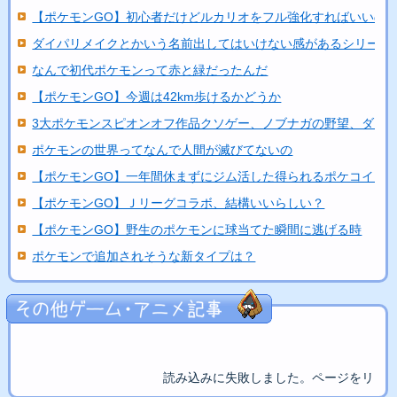
【ポケモンGO】初心者だけどルカリオをフル強化すればいいの
ダイパリメイクとかいう名前出してはいけない感があるシリーズ
なんで初代ポケモンって赤と緑だったんだ
【ポケモンGO】今週は42km歩けるかどうか
3大ポケモンスピオンオフ作品クソゲー、ノブナガの野望、ダッ..
ポケモンの世界ってなんで人間が滅びてないの
【ポケモンGO】一年間休まずにジム活した得られるポケコイン..
【ポケモンGO】Ｊリーグコラボ、結構いいらしい？
【ポケモンGO】野生のポケモンに球当てた瞬間に逃げる時
ポケモンで追加されそうな新タイプは？
読み込みに失敗しました。ページをリロ