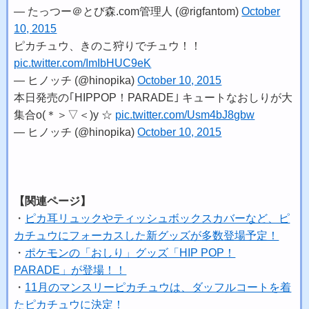
— たっつー＠とび森.com管理人 (@rigfantom)
October
10, 2015
ピカチュウ、きのこ狩りでチュウ！！
pic.twitter.com/ImIbHUC9eK
— ヒノッチ (@hinopika)
October 10, 2015
本日発売の｢HIPPOP！PARADE｣ キュートなおしりが大
集合o(＊＞▽＜)y ☆
pic.twitter.com/Usm4bJ8gbw
— ヒノッチ (@hinopika)
October 10, 2015
【関連ページ】
・
ピカ耳リュックやティッシュボックスカバーなど、ピ
カチュウにフォーカスした新グッズが多数登場予定！
・
ポケモンの「おしり」グッズ「HIP POP！
PARADE」が登場！！
・
11月のマンスリーピカチュウは、ダッフルコートを着
たピカチュウに決定！