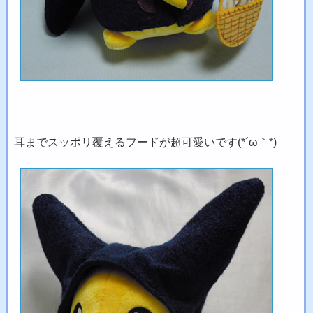
耳までスッポリ覆えるフードが超可愛いです(*´ω｀*)