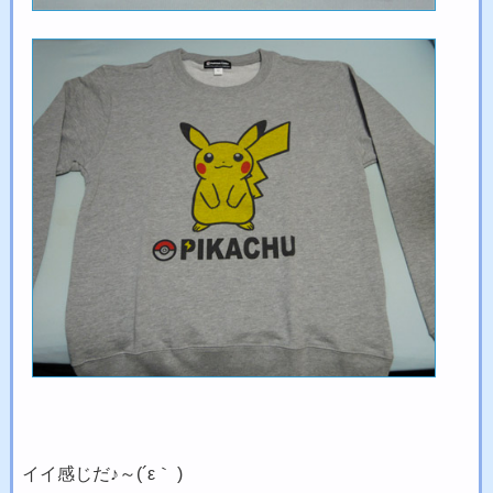
イイ感じだ♪～(´ε｀ )