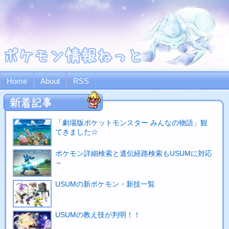
Home
About
RSS
「劇場版ポケットモンスター みんなの物語」観
てきました☆
ポケモン詳細検索と遺伝経路検索もUSUMに対応
～
USUMの新ポケモン・新技一覧
USUMの教え技が判明！！