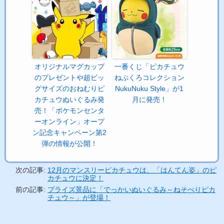
オリジナルマグカップ
一番くじ「ピカチュウ
のプレゼントや超ビッ
ねぶくろコレクション
グサイズのおねむりピ
NukuNuku Style」が1
カチュウぬいぐるみ発
月に発売！
売！「ポケモンセンタ
ーオンライン」オープ
ン記念キャンペーン第2
弾の情報が公開！
次の記事:
12月のマンスリーピカチュウは、「はんてん姿」のピ
カチュウに決定！
前の記事:
プライズ景品に「でっかいぬいぐるみ～ねそべりピカ
チュウ～」が登場！