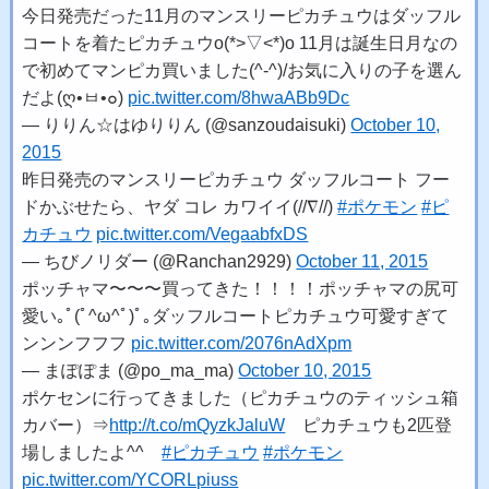
今日発売だった11月のマンスリーピカチュウはダッフル
コートを着たピカチュウo(*>▽<*)o 11月は誕生日月なの
で初めてマンピカ買いました(^-^)/お気に入りの子を選ん
だよ(ღ•ㅂ•๐)
pic.twitter.com/8hwaABb9Dc
— りりん☆はゆりりん (@sanzoudaisuki)
October 10,
2015
昨日発売のマンスリーピカチュウ ダッフルコート フー
ドかぶせたら、ヤダ コレ カワイイ(//∇//)
#ポケモン
#ピ
カチュウ
pic.twitter.com/VegaabfxDS
— ちびノリダー (@Ranchan2929)
October 11, 2015
ポッチャマ〜〜〜買ってきた！！！！ポッチャマの尻可
愛い｡ﾟ(ﾟ^ω^ﾟ)ﾟ｡ダッフルコートピカチュウ可愛すぎて
ンンンフフフ
pic.twitter.com/2076nAdXpm
— まぽぽま (@po_ma_ma)
October 10, 2015
ポケセンに行ってきました（ピカチュウのティッシュ箱
カバー）⇒
http://t.co/mQyzkJaluW
ピカチュウも2匹登
場しましたよ^^
#ピカチュウ
#ポケモン
pic.twitter.com/YCORLpiuss