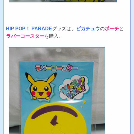
HIP POP！ PARADE
グッズは、
ピカチュウ
の
ポーチ
と
ラバーコースター
を購入。