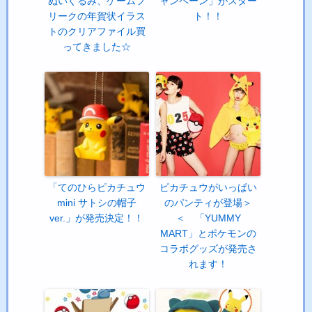
ぬいぐるみ、ゲームフ
ャンペーン」がスター
リークの年賀状イラス
ト！！
トのクリアファイル買
ってきました☆
「てのひらピカチュウ
ピカチュウがいっぱい
mini サトシの帽子
のパンティが登場＞
ver.」が発売決定！！
＜ 「YUMMY
MART」とポケモンの
コラボグッズが発売さ
れます！