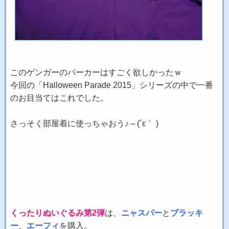
このゲンガーのパーカーはすごく欲しかったｗ
今回の「Halloween Parade 2015」シリーズの中で一番
のお目当てはこれでした。
さっそく部屋着に使っちゃおう♪～(´ε｀ )
くったりぬいぐるみ第2弾
は、
ニャスパー
と
ブラッキ
ー
、
エーフィ
を購入。