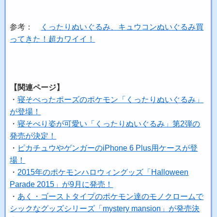
参考：
くったりぬいぐるみ、キュウコンぬいぐるみ買
ってきた！超カワイイ！
【関連ページ】
・
寝そべったポーズのポケモン「くったりぬいぐるみ」
が登場！
・
寝そべり姿が可愛い「くったりぬいぐるみ」第2弾の
発売が決定！
・
ピカチュウやゲンガーのiPhone 6 Plus用ケースが登
場！
・
2015年のポケモンハロウィングッズ「Halloween
Parade 2015」が9月に発売！
・
あく・ゴーストタイプのポケモン達のモノクロームで
シックなグッズシリーズ「mystery mansion」が発売決