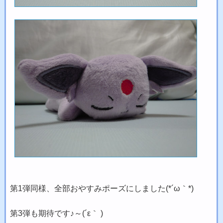
第1弾同様、全部おやすみポーズにしました(*´ω｀*)
第3弾も期待です♪～(´ε｀ )