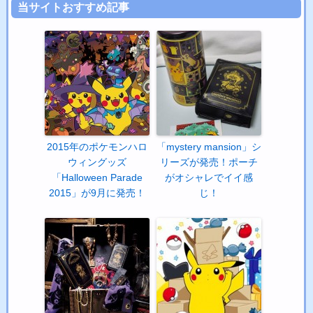
当サイトおすすめ記事
2015年のポケモンハロ
「mystery mansion」シ
ウィングッズ
リーズが発売！ポーチ
「Halloween Parade
がオシャレでイイ感
2015」が9月に発売！
じ！