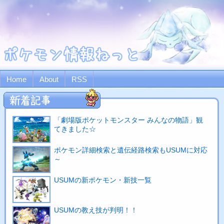
Home
About
RSS
「劇場版ポケットモンスター みんなの物語」観
てきました☆
ポケモン詳細検索と遺伝経路検索もUSUMに対応
～
USUMの新ポケモン・新技一覧
USUMの教え技が判明！！