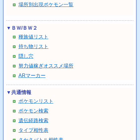
場所別出現ポケモン一覧
▼ＢＷ/ＢＷ２
種族値リスト
持ち物リスト
隠し穴
努力値稼ぎオススメ場所
ARマーカー
▼共通情報
ポケモンリスト
ポケモン検索
遺伝経路検索
タイプ相性表
さかさバトル相性表