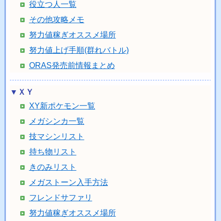
役立つ人一覧
その他攻略メモ
努力値稼ぎオススメ場所
努力値上げ手順(群れバトル)
ORAS発売前情報まとめ
▼ＸＹ
XY新ポケモン一覧
メガシンカ一覧
技マシンリスト
持ち物リスト
きのみリスト
メガストーン入手方法
フレンドサファリ
努力値稼ぎオススメ場所