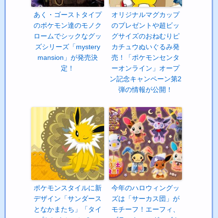
あく・ゴーストタイプ
オリジナルマグカップ
のポケモン達のモノク
のプレゼントや超ビッ
ロームでシックなグッ
グサイズのおねむりピ
ズシリーズ「mystery
カチュウぬいぐるみ発
mansion」が発売決
売！「ポケモンセンタ
定！
ーオンライン」オープ
ン記念キャンペーン第2
弾の情報が公開！
ポケモンスタイルに新
今年のハロウィングッ
デザイン「サンダース
ズは「サーカス団」が
となかまたち」「タイ
モチーフ！エーフィ、