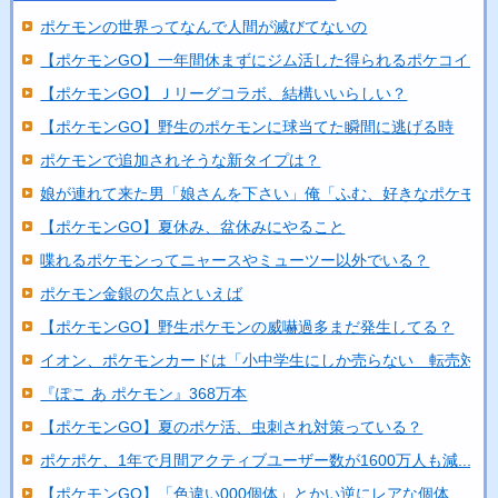
ポケモンの世界ってなんで人間が滅びてないの
【ポケモンGO】一年間休まずにジム活した得られるポケコイン..
【ポケモンGO】Ｊリーグコラボ、結構いいらしい？
【ポケモンGO】野生のポケモンに球当てた瞬間に逃げる時
ポケモンで追加されそうな新タイプは？
娘が連れて来た男「娘さんを下さい」俺「ふむ、好きなポケモン..
【ポケモンGO】夏休み、盆休みにやること
喋れるポケモンってニャースやミューツー以外でいる？
ポケモン金銀の欠点といえば
【ポケモンGO】野生ポケモンの威嚇過多まだ発生してる？
イオン、ポケモンカードは「小中学生にしか売らない 転売対策..
『ぽこ あ ポケモン』368万本
【ポケモンGO】夏のポケ活、虫刺され対策っている？
ポケポケ、1年で月間アクティブユーザー数が1600万人も減...
【ポケモンGO】「色違い000個体」とかい逆にレアな個体