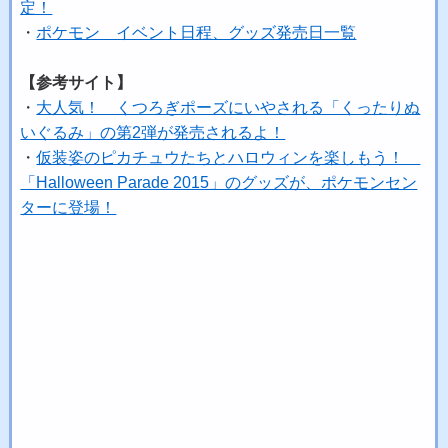
定！
・
ポケモン イベント日程、グッズ発売日一覧
【参考サイト】
・
大人気！ くつろぎポーズにいやされる「くったりぬ
いぐるみ」の第2弾が発売されるよ！
・
仮装姿のピカチュウたちとハロウィンを楽しもう！
「Halloween Parade 2015」のグッズが、ポケモンセン
ターに登場！