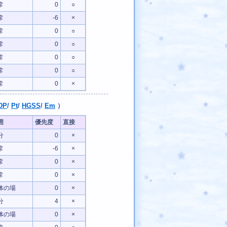
常
0
○
常
-6
×
常
0
○
常
0
○
常
0
○
常
0
○
常
0
×
DP
/
Pt
/
HGSS
/
Em
）
囲
優先度
直接
分
0
×
常
-6
×
常
0
×
常
0
×
体の場
0
×
分
4
×
体の場
0
×