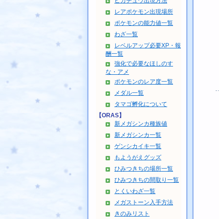
ピカチュウ出現方法
レアポケモン出現場所
ポケモンの能力値一覧
わざ一覧
レベルアップ必要XP・報
酬一覧
強化で必要なほしのす
な・アメ
ポケモンのレア度一覧
メダル一覧
タマゴ孵化について
【ORAS】
新メガシンカ種族値
新メガシンカ一覧
ゲンシカイキ一覧
もようがえグッズ
ひみつきちの場所一覧
ひみつきちの間取り一覧
とくいわざ一覧
メガストーン入手方法
きのみリスト