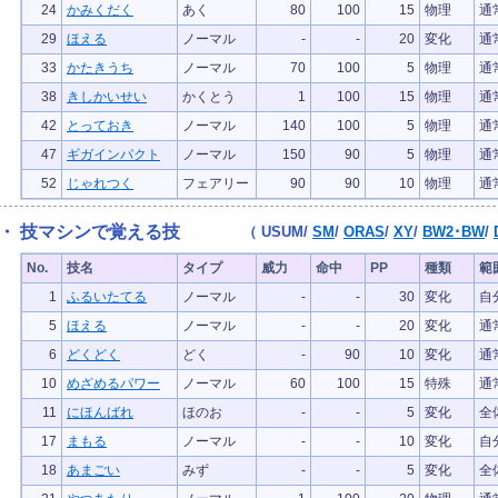
24
かみくだく
あく
80
100
15
物理
通
29
ほえる
ノーマル
-
-
20
変化
通
33
かたきうち
ノーマル
70
100
5
物理
通
38
きしかいせい
かくとう
1
100
15
物理
通
42
とっておき
ノーマル
140
100
5
物理
通
47
ギガインパクト
ノーマル
150
90
5
物理
通
52
じゃれつく
フェアリー
90
90
10
物理
通
・ 技マシンで覚える技
（
USUM
/
SM
/
ORAS
/
XY
/
BW2･BW
/
No.
技名
タイプ
威力
命中
PP
種類
範
1
ふるいたてる
ノーマル
-
-
30
変化
自
5
ほえる
ノーマル
-
-
20
変化
通
6
どくどく
どく
-
90
10
変化
通
10
めざめるパワー
ノーマル
60
100
15
特殊
通
11
にほんばれ
ほのお
-
-
5
変化
全
17
まもる
ノーマル
-
-
10
変化
自
18
あまごい
みず
-
-
5
変化
全