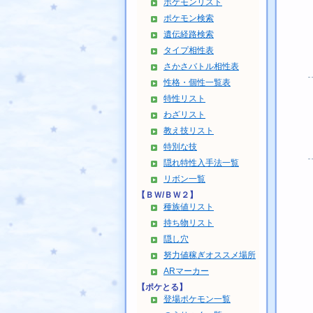
ポケモンリスト
ポケモン検索
遺伝経路検索
タイプ相性表
さかさバトル相性表
性格・個性一覧表
特性リスト
わざリスト
教え技リスト
特別な技
隠れ特性入手法一覧
リボン一覧
【ＢＷ/ＢＷ２】
種族値リスト
持ち物リスト
隠し穴
努力値稼ぎオススメ場所
ARマーカー
【ポケとる】
登場ポケモン一覧