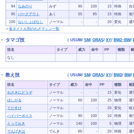
94
なみのり
みず
90
100
15
特殊
自
95
バークアウト
あく
55
95
15
特殊
相
100
ないしょばなし
ノーマル
-
-
20
変化
通
＞
各タイトル別のわざマシン一覧
・ タマゴ技
（
USUM
/
SM
/
ORAS
/
XY
/
BW2･BW
/
技名
タイプ
威力
命中
PP
種類
なし
・ 教え技
（
USUM
/
SM
/
ORAS
/
XY
/
BW2
/
BW
/
技名
タイプ
威力
命中
PP
種類
範
おさきにどうぞ
ノーマル
-
-
15
変化
通
ほしがる
ノーマル
60
100
25
物理
通
てだすけ
ノーマル
-
-
20
変化
味
ハイパーボイス
ノーマル
90
100
10
特殊
相
とっておき
ノーマル
140
100
5
物理
通
でんげきは
でんき
60
-
20
特殊
通