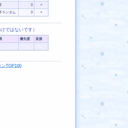
常
0
×
手ランダム
0
×
けではないです）
囲
優先度
直接
ンTOP100