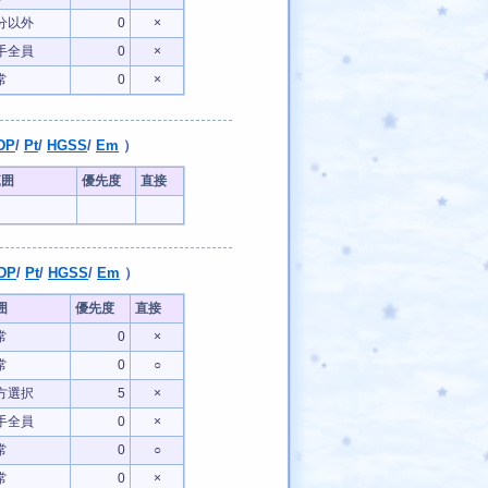
分以外
0
×
手全員
0
×
常
0
×
DP
/
Pt
/
HGSS
/
Em
）
範囲
優先度
直接
DP
/
Pt
/
HGSS
/
Em
）
囲
優先度
直接
常
0
×
常
0
○
方選択
5
×
手全員
0
×
常
0
○
常
0
×