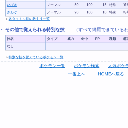
いびき
ノーマル
50
100
15
特殊
通
さわぐ
ノーマル
90
100
10
特殊
相
＞
各タイトル別の教え技一覧
・ その他で覚えられる特別な技
（すべて網羅できているわ
技名
タイプ
威力
命中
PP
種類
範
なし
＞
特別な技を覚えているポケモン一覧
ポケモン一覧
ポケモン検索
人気ポケモ
一番上へ
HOMEへ戻る