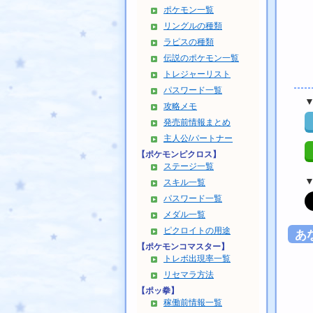
ポケモン一覧
リングルの種類
ラピスの種類
伝説のポケモン一覧
トレジャーリスト
パスワード一覧
攻略メモ
発売前情報まとめ
主人公/パートナー
【ポケモンピクロス】
ステージ一覧
スキル一覧
パスワード一覧
メダル一覧
ピクロイトの用途
あ
【ポケモンコマスター】
トレボ出現率一覧
リセマラ方法
【ポッ拳】
稼働前情報一覧