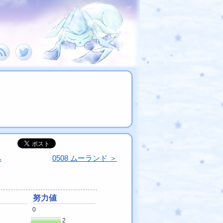
へ
0508 ムーランド ＞
努力値
0
2