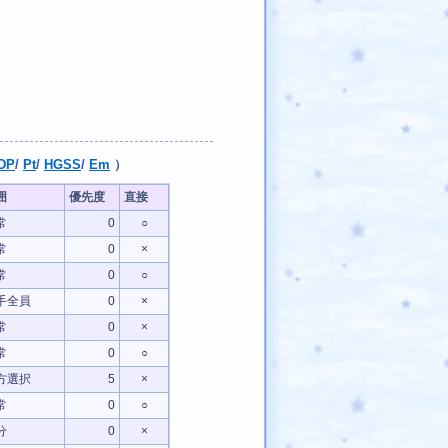
DP
/
Pt
/
HGSS
/
Em
）
囲
優先度
直接
常
0
○
常
0
×
常
0
○
手全員
0
×
常
0
×
常
0
○
方選択
5
×
常
0
○
分
0
×