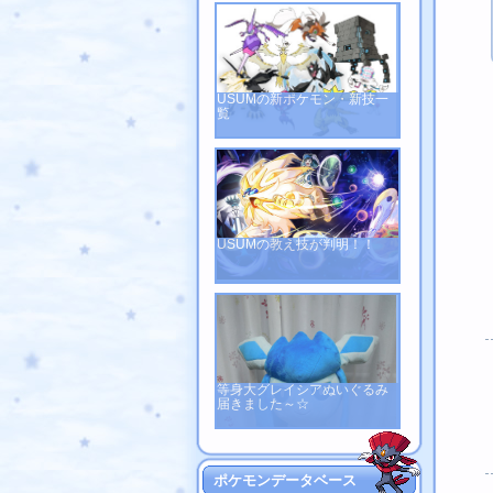
USUMの新ポケモン・新技一
覧
USUMの教え技が判明！！
等身大グレイシアぬいぐるみ
届きました～☆
ポケモンデータベース