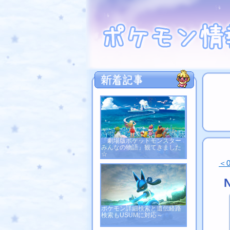
「劇場版ポケットモンスター
みんなの物語」観てきました
☆
＜
ポケモン詳細検索と遺伝経路
検索もUSUMに対応～