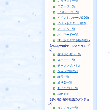
のうりょく一覧
ステージ一覧
EXステージ一覧
イベントステージ(3DS)
イベントステージ(ｽﾏﾎ)
アイテム一覧
パスワード一覧
3DS版とスマホ版の違い
【みんなのポケモンスクランブ
ル】
登場ポケモン一覧
ステージ一覧
チャレンジバトル
ショップ販売品
称号一覧
通り名一覧
あいことば一覧
攻略メモ
【ポケモン超不思議のダンジョ
ン】
ダンジョン一覧