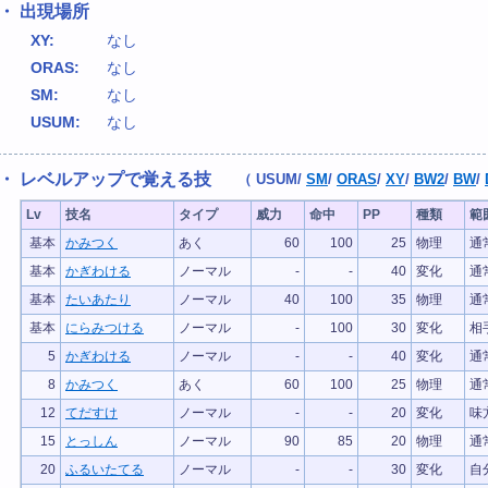
・ 出現場所
XY:
なし
ORAS:
なし
SM:
なし
USUM:
なし
・ レベルアップで覚える技
（
USUM
/
SM
/
ORAS
/
XY
/
BW2
/
BW
/
Lv
技名
タイプ
威力
命中
PP
種類
範
基本
かみつく
あく
60
100
25
物理
通
基本
かぎわける
ノーマル
-
-
40
変化
通
基本
たいあたり
ノーマル
40
100
35
物理
通
基本
にらみつける
ノーマル
-
100
30
変化
相
5
かぎわける
ノーマル
-
-
40
変化
通
8
かみつく
あく
60
100
25
物理
通
12
てだすけ
ノーマル
-
-
20
変化
味
15
とっしん
ノーマル
90
85
20
物理
通
20
ふるいたてる
ノーマル
-
-
30
変化
自