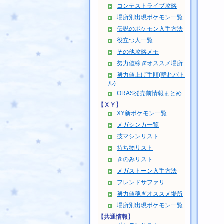
コンテストライブ攻略
場所別出現ポケモン一覧
伝説のポケモン入手方法
役立つ人一覧
その他攻略メモ
努力値稼ぎオススメ場所
努力値上げ手順(群れバト
ル)
ORAS発売前情報まとめ
【ＸＹ】
XY新ポケモン一覧
メガシンカ一覧
技マシンリスト
持ち物リスト
きのみリスト
メガストーン入手方法
フレンドサファリ
努力値稼ぎオススメ場所
場所別出現ポケモン一覧
【共通情報】