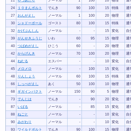
21
やつあたり
ノーマル
1
100
20
物理
通
24
１０まんボルト
でんき
90
100
15
特殊
通
27
おんがえし
ノーマル
1
100
20
物理
通
30
シャドーボール
ゴースト
80
100
15
特殊
通
32
かげぶんしん
ノーマル
-
-
15
変化
自
39
がんせきふうじ
いわ
60
95
15
物理
通
40
つばめがえし
ひこう
60
-
20
物理
通
42
からげんき
ノーマル
70
100
20
物理
通
44
ねむる
エスパー
-
-
10
変化
自
45
メロメロ
ノーマル
-
100
15
変化
通
48
りんしょう
ノーマル
60
100
15
特殊
通
66
しっぺがえし
あく
50
100
10
物理
通
68
ギガインパクト
ノーマル
150
90
5
物理
通
73
でんじは
でんき
-
90
20
変化
通
87
いばる
ノーマル
-
85
15
変化
通
88
ねごと
ノーマル
-
-
10
変化
自
90
みがわり
ノーマル
-
-
10
変化
自
93
ワイルドボルト
でんき
90
100
15
物理
通