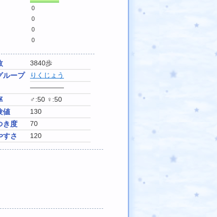
0
0
0
0
数
3840歩
グループ
りくじょう
―――――
率
♂:50 ♀:50
験値
130
つき度
70
やすさ
120