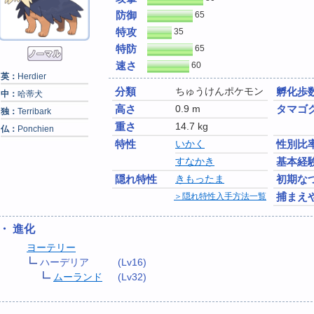
防御
65
特攻
35
特防
65
速さ
60
英：
Herdier
分類
ちゅうけんポケモン
孵化歩
中：
哈蒂犬
高さ
0.9 m
タマゴ
独：
Terribark
重さ
14.7 kg
仏：
Ponchien
特性
いかく
性別比
すなかき
基本経
隠れ特性
きもったま
初期な
捕まえ
＞隠れ特性入手方法一覧
・ 進化
ヨーテリー
ハーデリア
(Lv16)
ムーランド
(Lv32)