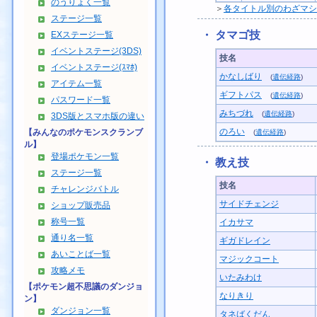
のうりょく一覧
＞
各タイトル別のわざマシ
ステージ一覧
・ タマゴ技
EXステージ一覧
イベントステージ(3DS)
技名
イベントステージ(ｽﾏﾎ)
かなしばり
(
遺伝経路
)
アイテム一覧
ギフトパス
(
遺伝経路
)
パスワード一覧
みちづれ
(
遺伝経路
)
3DS版とスマホ版の違い
のろい
【みんなのポケモンスクランブ
(
遺伝経路
)
ル】
登場ポケモン一覧
・ 教え技
ステージ一覧
技名
チャレンジバトル
サイドチェンジ
ショップ販売品
称号一覧
イカサマ
通り名一覧
ギガドレイン
あいことば一覧
マジックコート
攻略メモ
いたみわけ
【ポケモン超不思議のダンジョ
なりきり
ン】
ダンジョン一覧
タネばくだん