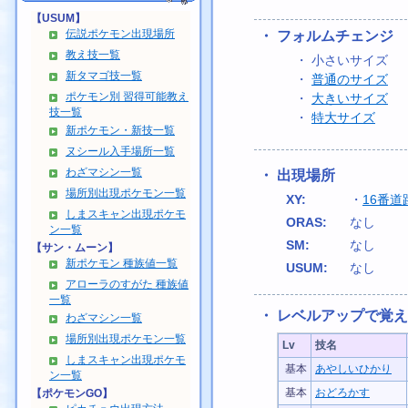
【USUM】
伝説ポケモン出現場所
・ フォルムチェンジ
教え技一覧
・ 小さいサイズ
新タマゴ技一覧
・
普通のサイズ
ポケモン別 習得可能教え
・
大きいサイズ
技一覧
・
特大サイズ
新ポケモン・新技一覧
ヌシール入手場所一覧
わざマシン一覧
・ 出現場所
場所別出現ポケモン一覧
XY:
・
16番道
しまスキャン出現ポケモ
ORAS:
なし
ン一覧
SM:
なし
【サン・ムーン】
新ポケモン 種族値一覧
USUM:
なし
アローラのすがた 種族値
一覧
・ レベルアップで覚
わざマシン一覧
場所別出現ポケモン一覧
Lv
技名
しまスキャン出現ポケモ
基本
あやしいひかり
ン一覧
基本
おどろかす
【ポケモンGO】