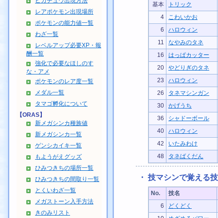
ピカチュウ出現方法
基本
トリック
レアポケモン出現場所
4
こわいかお
ポケモンの能力値一覧
6
ハロウィン
わざ一覧
11
なやみのタネ
レベルアップ必要XP・報
酬一覧
16
はっぱカッター
強化で必要なほしのす
20
やどりぎのタネ
な・アメ
23
ハロウィン
ポケモンのレア度一覧
メダル一覧
26
タネマシンガン
タマゴ孵化について
30
かげうち
【ORAS】
36
シャドーボール
新メガシンカ種族値
40
ハロウィン
新メガシンカ一覧
42
いたみわけ
ゲンシカイキ一覧
48
タネばくだん
もようがえグッズ
ひみつきちの場所一覧
・ 技マシンで覚える技
ひみつきちの間取り一覧
とくいわざ一覧
No.
技名
メガストーン入手方法
6
どくどく
きのみリスト