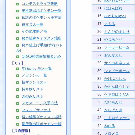
10
めざめるパワー
コンテストライブ攻略
11
にほんばれ
場所別出現ポケモン一覧
16
ひかりのかべ
伝説のポケモン入手方法
17
まもる
役立つ人一覧
その他攻略メモ
20
しんぴのまもり
努力値稼ぎオススメ場所
21
やつあたり
努力値上げ手順(群れバト
22
ソーラービーム
ル)
27
おんがえし
ORAS発売前情報まとめ
29
サイコキネシス
【ＸＹ】
XY新ポケモン一覧
30
シャドーボール
メガシンカ一覧
32
かげぶんしん
技マシンリスト
35
かえんほうしゃ
持ち物リスト
36
ヘドロばくだん
きのみリスト
38
だいもんじ
メガストーン入手方法
フレンドサファリ
42
からげんき
努力値稼ぎオススメ場所
43
ニトロチャージ
場所別出現ポケモン一覧
44
ねむる
【共通情報】
45
メロメロ