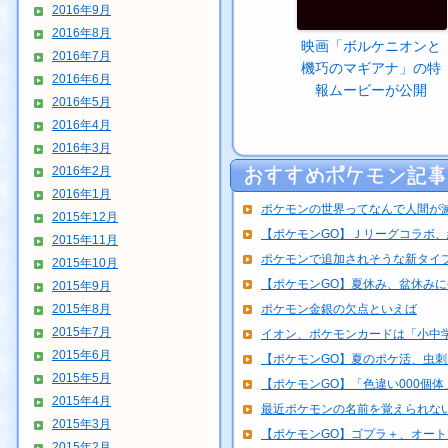
2016年9月
2016年8月
映画「ボルケニオンと
2016年7月
機巧のマギアナ」の特
2016年6月
報ムービーが公開
2016年5月
2016年4月
2016年3月
2016年2月
2016年1月
ポケモンの世界ってなんで人間が
2015年12月
【ポケモンGO】Ｊリーグコラボ
2015年11月
ポケモンで追加されそうな新タイ
2015年10月
【ポケモンGO】夏休み、盆休み
2015年9月
2015年8月
ポケモン金銀の欠点といえば
2015年7月
イオン、ポケモンカードは「小中学
2015年6月
【ポケモンGO】夏のポケ活、虫
2015年5月
【ポケモンGO】「色違い000個体」
2015年4月
最近ポケモンの名前を覚えられな
2015年3月
【ポケモンGO】ゴプラ＋、オートで
2015年2月