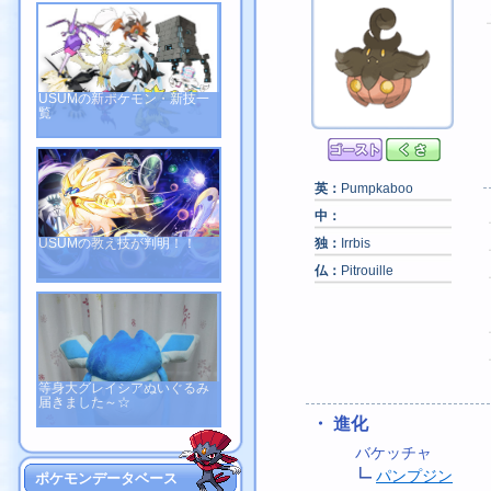
USUMの新ポケモン・新技一
覧
英：
Pumpkaboo
中：
USUMの教え技が判明！！
独：
Irrbis
仏：
Pitrouille
等身大グレイシアぬいぐるみ
届きました～☆
・ 進化
バケッチャ
パンプジン
ポケモンデータベース