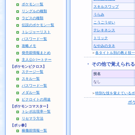
ポケモン一覧
スキルスワップ
リングルの種類
うらみ
ラピスの種類
こうごうせい
伝説のポケモン一覧
テレキネシス
トレジャーリスト
トリック
パスワード一覧
攻略メモ
なやみのタネ
発売前情報まとめ
＞
各タイトル別の教え技一
主人公/パートナー
・ その他で覚えられ
【ポケモンピクロス】
ステージ一覧
技名
スキル一覧
なし
パスワード一覧
メダル一覧
＞
特別な技を覚えているポ
ピクロイトの用途
ポ
【ポケモンコマスター】
トレボ出現率一覧
リセマラ方法
【ポッ拳】
稼働前情報一覧