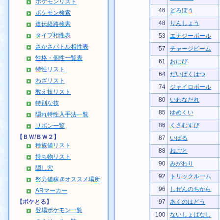
ポケモンリスト
46
どろぼう
ポケモン検索
48
りんしょう
遺伝経路検索
タイプ相性表
53
エナジーボール
さかさバトル相性表
57
チャージビーム
性格・個性一覧表
61
おにび
特性リスト
64
だいばくはつ
わざリスト
74
ジャイロボール
教え技リスト
80
いわなだれ
特別な技
85
ゆめくい
隠れ特性入手法一覧
86
くさむすび
リボン一覧
【ＢＷ/ＢＷ２】
87
いばる
種族値リスト
88
ねごと
持ち物リスト
90
みがわり
隠し穴
92
トリックルーム
努力値稼ぎオススメ場所
96
しぜんのちから
ARマーカー
【ポケとる】
97
あくのはどう
登場ポケモン一覧
100
ないしょばなし