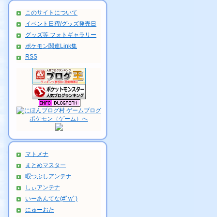
このサイトについて
イベント日程/グッズ発売日
グッズ等 フォトギャラリー
ポケモン関連Link集
RSS
マトメナ
まとめマスター
暇つぶしアンテナ
しぃアンテナ
いーあんてな(#ﾟwﾟ)
にゅーおた