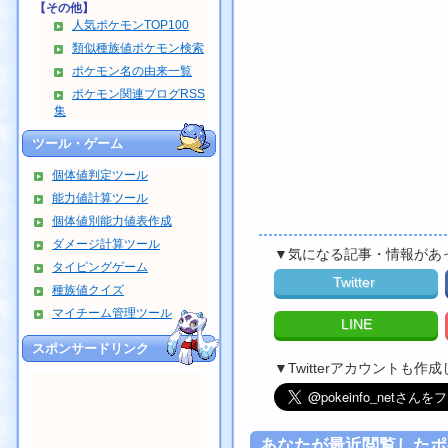
【その他】
人気ポケモンTOP100
類似種族値ポケモン検索
ポケモン名の由来一覧
ポケモン関連ブログRSS
集
ツール・ゲーム
個体値判定ツール
能力値計算ツール
個体値別能力値表作成
ダメージ計算ツール
▼気になる記事・情報があ
タイピングゲーム
Twitter
種族値クイズ
マイチーム管理ツール
LINE
スポンサードリンク
▼Twitterアカウントも
あなたが最近閲覧したポ