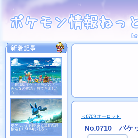
「劇場版ポケットモンスター
みんなの物語」観てきました
☆
＜0709 オーロット
ポケモン詳細検索と遺伝経路
No.0710 
検索もUSUMに対応～