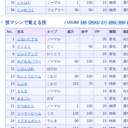
33
じたばた
ノーマル
1
100
15
物理
通
38
じゃれつく
フェアリー
90
90
10
物理
通
・ 技マシンで覚える技
（
USUM
/
SM
/
ORAS
/
XY
/
BW2･BW
/
No.
技名
タイプ
威力
命中
PP
種類
範
1
ふるいたてる
ノーマル
-
-
30
変化
自
6
どくどく
どく
-
90
10
変化
通
8
ビルドアップ
かくとう
-
-
20
変化
自
10
めざめるパワー
ノーマル
60
100
15
特殊
通
11
にほんばれ
ほのお
-
-
5
変化
全
13
れいとうビーム
こおり
90
100
10
特殊
通
14
ふぶき
こおり
110
70
5
特殊
相
17
まもる
ノーマル
-
-
10
変化
自
18
あまごい
みず
-
-
5
変化
全
21
やつあたり
ノーマル
1
100
20
物理
通
22
ソーラービーム
くさ
120
100
10
特殊
通
24
１０まんボルト
でんき
90
100
15
特殊
通