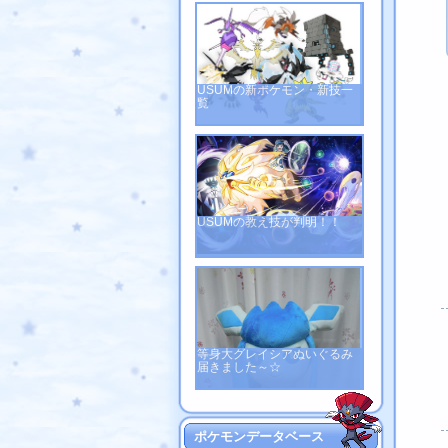
USUMの新ポケモン・新技一
覧
USUMの教え技が判明！！
等身大グレイシアぬいぐるみ
届きました～☆
ポケモンデータベース