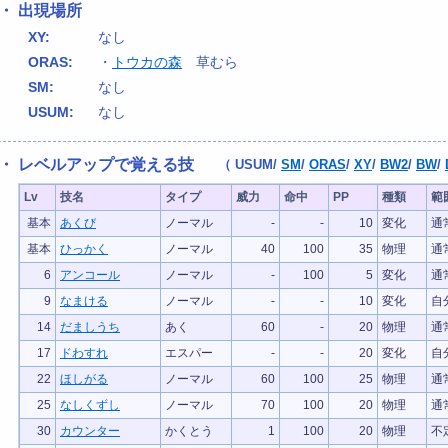
・ 出現場所
XY:
なし
ORAS:
・
トウカの森
草むら
SM:
なし
USUM:
なし
・ レベルアップで覚える技
（
USUM
/
SM
/
ORAS
/
XY
/
BW2
/
BW
/
Lv
技名
タイプ
威力
命中
PP
種類
範
基本
あくび
ノーマル
-
-
10
変化
通
基本
ひっかく
ノーマル
40
100
35
物理
通
6
アンコール
ノーマル
-
100
5
変化
通
9
なまける
ノーマル
-
-
10
変化
自
14
だましうち
あく
60
-
20
物理
通
17
ドわすれ
エスパー
-
-
20
変化
自
22
ほしがる
ノーマル
60
100
25
物理
通
25
なしくずし
ノーマル
70
100
20
物理
通
30
カウンター
かくとう
1
100
20
物理
不