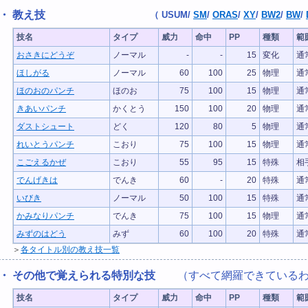
・ 教え技
（
USUM
/
SM
/
ORAS
/
XY
/
BW2
/
BW
/
技名
タイプ
威力
命中
PP
種類
範
おさきにどうぞ
ノーマル
-
-
15
変化
通
ほしがる
ノーマル
60
100
25
物理
通
ほのおのパンチ
ほのお
75
100
15
物理
通
きあいパンチ
かくとう
150
100
20
物理
通
ダストシュート
どく
120
80
5
物理
通
れいとうパンチ
こおり
75
100
15
物理
通
こごえるかぜ
こおり
55
95
15
特殊
相
でんげきは
でんき
60
-
20
特殊
通
いびき
ノーマル
50
100
15
特殊
通
かみなりパンチ
でんき
75
100
15
物理
通
みずのはどう
みず
60
100
20
特殊
通
＞
各タイトル別の教え技一覧
・ その他で覚えられる特別な技
（すべて網羅できているわ
技名
タイプ
威力
命中
PP
種類
範