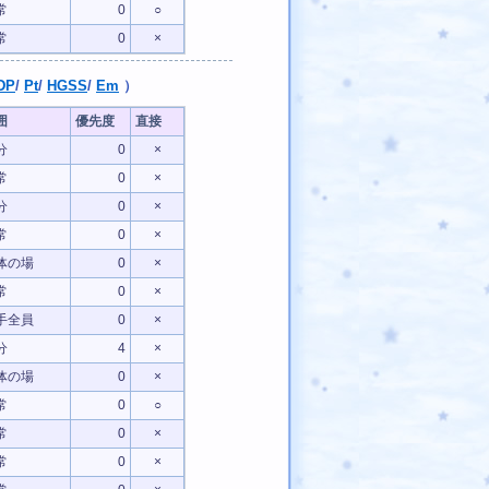
常
0
○
常
0
×
DP
/
Pt
/
HGSS
/
Em
）
囲
優先度
直接
分
0
×
常
0
×
分
0
×
常
0
×
体の場
0
×
常
0
×
手全員
0
×
分
4
×
体の場
0
×
常
0
○
常
0
×
常
0
×