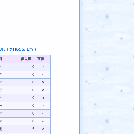
DP
/
Pt
/
HGSS
/
Em
）
囲
優先度
直接
常
0
×
常
0
○
常
0
×
分
0
×
常
0
○
分
0
×
常
0
○
常
0
○
定
-5
○