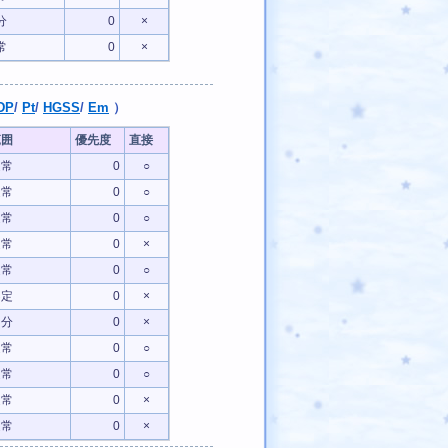
分
0
×
常
0
×
DP
/
Pt
/
HGSS
/
Em
）
範囲
優先度
直接
通常
0
○
通常
0
○
通常
0
○
通常
0
×
通常
0
○
不定
0
×
自分
0
×
通常
0
○
通常
0
○
通常
0
×
通常
0
×