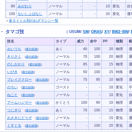
90
みがわり
ノーマル
-
-
10
変化
自
100
ないしょばなし
ノーマル
-
-
20
変化
通
＞
各タイトル別のわざマシン一覧
・ タマゴ技
（
USUM
/
SM
/
ORAS
/
XY
/
BW2･BW
/
技名
タイプ
威力
命中
PP
種類
おいうち
あく
40
100
20
物理
(
遺伝経路
)
きりさく
ノーマル
70
100
20
物理
(
遺伝経路
)
のしかかり
ノーマル
85
100
15
物理
(
遺伝経路
)
いびき
ノーマル
50
100
15
特殊
(
遺伝経路
)
ブレイククロー
ノーマル
75
95
10
物理
(
遺伝経路
)
のろい
ゴースト
-
-
10
変化
(
遺伝経路
)
ねごと
ノーマル
-
-
10
変化
(
遺伝経路
)
アームハンマー
かくとう
100
90
10
物理
(
遺伝経路
)
つじぎり
あく
70
100
15
物理
(
遺伝経路
)
おさきにどうぞ
ノーマル
-
-
15
変化
(
遺伝経路
)
くすぐる
ノーマル
-
100
20
変化
(
遺伝経路
)