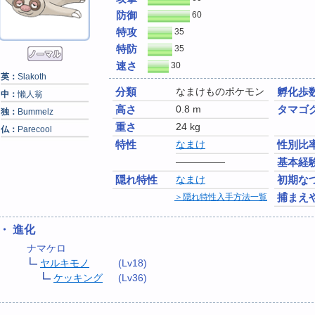
防御
60
特攻
35
特防
35
速さ
30
英：
Slakoth
分類
なまけものポケモン
孵化歩
中：
懶人翁
高さ
0.8 m
タマゴ
独：
Bummelz
重さ
24 kg
仏：
Parecool
特性
なまけ
性別比
―――――
基本経
隠れ特性
なまけ
初期な
捕まえ
＞隠れ特性入手方法一覧
・ 進化
ナマケロ
ヤルキモノ
(Lv18)
ケッキング
(Lv36)