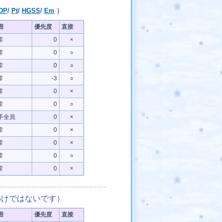
DP
/
Pt
/
HGSS
/
Em
）
囲
優先度
直接
常
0
×
常
0
○
常
0
○
常
-3
○
常
0
×
常
0
○
手全員
0
×
常
0
×
常
0
×
常
0
○
常
0
×
けではないです）
囲
優先度
直接