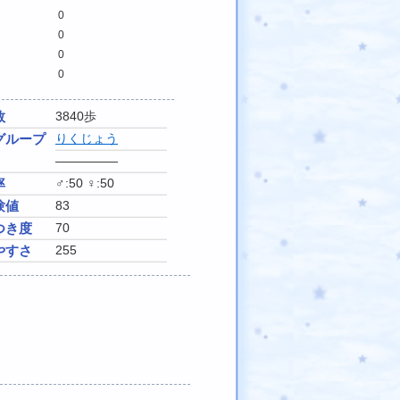
0
0
0
0
数
3840歩
グループ
りくじょう
―――――
率
♂:50 ♀:50
験値
83
つき度
70
やすさ
255