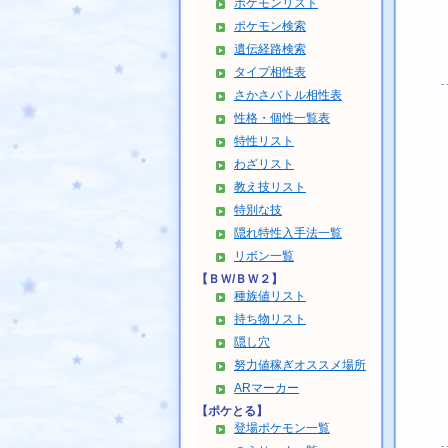
ポケモンリスト
ポケモン検索
遺伝経路検索
タイプ相性表
さかさバトル相性表
性格・個性一覧表
特性リスト
わざリスト
教え技リスト
特別な技
隠れ特性入手法一覧
リボン一覧
【ＢＷ/ＢＷ２】
種族値リスト
持ち物リスト
隠し穴
努力値稼ぎオススメ場所
ARマーカー
【ポケとる】
登場ポケモン一覧