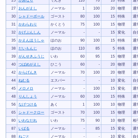
25
かみなり
でんき
110
70
10
特殊
通
27
おんがえし
ノーマル
1
100
20
物理
通
30
シャドーボール
ゴースト
80
100
15
特殊
通
31
かわらわり
かくとう
75
100
15
物理
通
32
かげぶんしん
ノーマル
-
-
15
変化
自
35
かえんほうしゃ
ほのお
90
100
15
特殊
通
38
だいもんじ
ほのお
110
85
5
特殊
通
39
がんせきふうじ
いわ
60
95
15
物理
通
40
つばめがえし
ひこう
60
-
20
物理
通
42
からげんき
ノーマル
70
100
20
物理
通
44
ねむる
エスパー
-
-
10
変化
自
45
メロメロ
ノーマル
-
100
15
変化
通
48
りんしょう
ノーマル
60
100
15
特殊
通
56
なげつける
あく
1
100
10
物理
通
65
シャドークロー
ゴースト
70
100
15
物理
通
80
いわなだれ
いわ
75
90
10
物理
相
87
いばる
ノーマル
-
85
15
変化
通
88
ねごと
ノーマル
-
-
10
変化
自