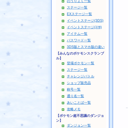
のうりょく一覧
ステージ一覧
EXステージ一覧
イベントステージ(3DS)
イベントステージ(ｽﾏﾎ)
アイテム一覧
パスワード一覧
3DS版とスマホ版の違い
【みんなのポケモンスクランブ
ル】
登場ポケモン一覧
ステージ一覧
チャレンジバトル
ショップ販売品
称号一覧
通り名一覧
あいことば一覧
攻略メモ
【ポケモン超不思議のダンジョ
ン】
ダンジョン一覧