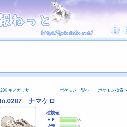
0286 キノガッサ
ポケモン一覧へ
ポケモン検索
No.0287 ナマケロ
種族値
ＨＰ
60
攻撃
60