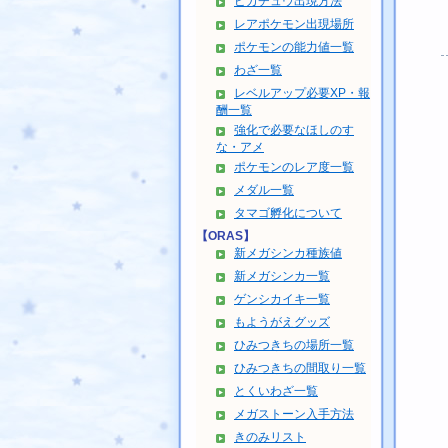
ピカチュウ出現方法
レアポケモン出現場所
ポケモンの能力値一覧
わざ一覧
レベルアップ必要XP・報
酬一覧
強化で必要なほしのす
な・アメ
ポケモンのレア度一覧
メダル一覧
タマゴ孵化について
【ORAS】
新メガシンカ種族値
新メガシンカ一覧
ゲンシカイキ一覧
もようがえグッズ
ひみつきちの場所一覧
ひみつきちの間取り一覧
とくいわざ一覧
メガストーン入手方法
きのみリスト