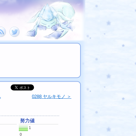
へ
0288 ヤルキモノ ＞
努力値
1
0