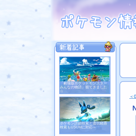
「劇場版ポケットモンスター
みんなの物語」観てきました
☆
＜
ポケモン詳細検索と遺伝経路
検索もUSUMに対応～