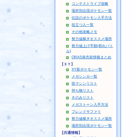
コンテストライブ攻略
場所別出現ポケモン一覧
伝説のポケモン入手方法
役立つ人一覧
その他攻略メモ
努力値稼ぎオススメ場所
努力値上げ手順(群れバト
ル)
ORAS発売前情報まとめ
【ＸＹ】
XY新ポケモン一覧
メガシンカ一覧
技マシンリスト
持ち物リスト
きのみリスト
メガストーン入手方法
フレンドサファリ
努力値稼ぎオススメ場所
場所別出現ポケモン一覧
【共通情報】