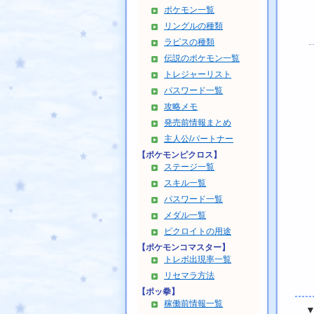
ポケモン一覧
リングルの種類
ラピスの種類
伝説のポケモン一覧
トレジャーリスト
パスワード一覧
攻略メモ
発売前情報まとめ
主人公/パートナー
【ポケモンピクロス】
ステージ一覧
スキル一覧
パスワード一覧
メダル一覧
ピクロイトの用途
【ポケモンコマスター】
トレボ出現率一覧
リセマラ方法
【ポッ拳】
稼働前情報一覧