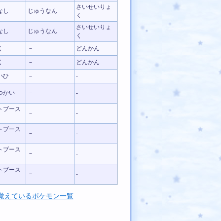
さいせいりょ
なし
じゅうなん
く
さいせいりょ
なし
じゅうなん
く
く
－
どんかん
く
－
どんかん
いひ
－
-
つかい
－
-
トブース
－
-
トブース
－
-
トブース
－
-
トブース
－
-
覚えているポケモン一覧