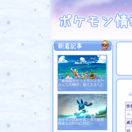
「劇場版ポケットモンスター
みんなの物語」観てきました
☆
＜
技
ヘ
ポケモン詳細検索と遺伝経路
威
検索もUSUMに対応～
95