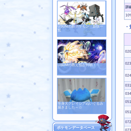
詳
1
USUMの新ポケモン・新技一
・
覧
02
02
USUMの教え技が判明！！
02
03
03
05
等身大グレイシアぬいぐるみ
届きました～☆
05
07
ポケモンデータベース
07