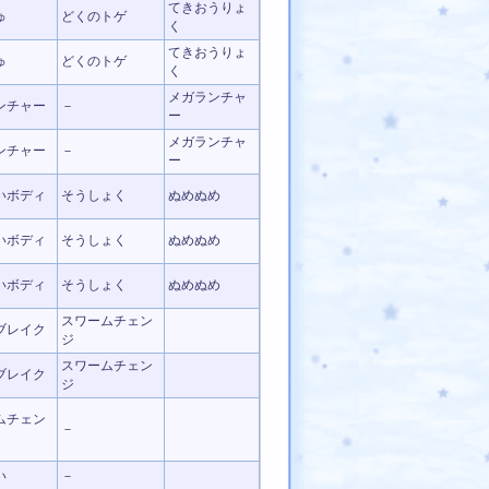
てきおうりょ
ゅ
どくのトゲ
く
てきおうりょ
ゅ
どくのトゲ
く
メガランチャ
ンチャー
－
ー
メガランチャ
ンチャー
－
ー
いボディ
そうしょく
ぬめぬめ
いボディ
そうしょく
ぬめぬめ
いボディ
そうしょく
ぬめぬめ
スワームチェン
ブレイク
ジ
スワームチェン
ブレイク
ジ
ムチェン
－
い
－