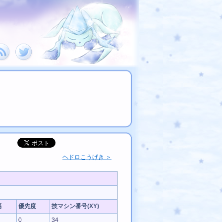
」
ヘドロこうげき ＞
隔
優先度
技マシン番号(XY)
0
34