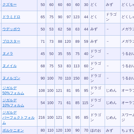
クズモー
どく
みず
どくし
0
50
60
60
60
60
30
ドラゴ
ドラミドロ
どく
どくし
1
65
75
90
97
123
44
ン
ウデッポウ
みず
－
メガラ
2
50
53
62
58
63
44
ブロスター
みず
－
メガラ
3
71
73
88
120
89
59
ドラゴ
ヌメラ
－
うるお
4
45
50
35
55
75
40
ン
ドラゴ
ヌメイル
－
うるお
5
68
75
53
83
113
60
ン
ドラゴ
ヌメルゴン
－
うるお
6
90
100
70
110
150
80
ン
ジガルデ
ドラゴ
じめん
オーラ
8
108
100
121
81
95
95
50%フォルム
ン
ジガルデ
ドラゴ
じめん
オーラ
8
54
100
71
61
85
115
10%フォルム
ン
ジガルデ
ドラゴ
スワー
8
パーフェクトフォル
216
100
121
91
95
85
じめん
ン
ジ
ム
1
ボルケニオン
80
110
120
130
90
70
ほのお
みず
ちょす