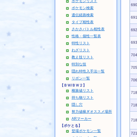
ポケモンリスト
69
ポケモン検索
遺伝経路検索
69
タイプ相性表
さかさバトル相性表
69
性格・個性一覧表
69
特性リスト
わざリスト
70
教え技リスト
特別な技
70
隠れ特性入手法一覧
リボン一覧
70
【ＢＷ/ＢＷ２】
種族値リスト
71
持ち物リスト
隠し穴
71
努力値稼ぎオススメ場所
ARマーカー
71
【ポケとる】
登場ポケモン一覧
72