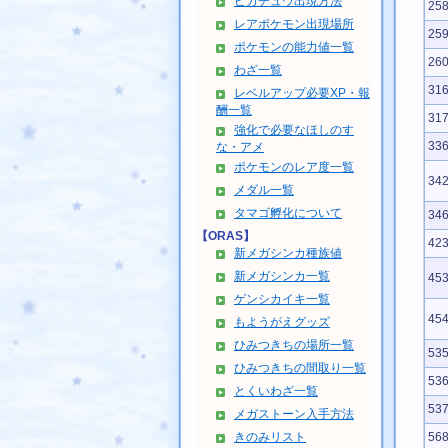
ピカチュウ出現方法
25
レアポケモン出現場所
25
ポケモンの能力値一覧
26
わざ一覧
31
レベルアップ必要XP・報
酬一覧
31
強化で必要なほしのす
33
な・アメ
ポケモンのレア度一覧
34
メダル一覧
タマゴ孵化について
34
【ORAS】
42
新メガシンカ種族値
新メガシンカ一覧
45
ゲンシカイキ一覧
45
もようがえグッズ
ひみつきちの場所一覧
53
ひみつきちの間取り一覧
53
とくいわざ一覧
53
メガストーン入手方法
きのみリスト
56