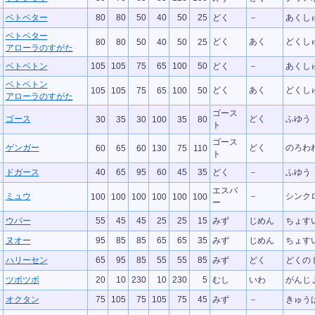
8
ベトベター
80
80
50
40
50
25
どく
－
あくし
ベトベター
どく
あく
どくし
8
80
80
50
40
50
25
アローラのすがた
9
ベトベトン
105
105
75
65
100
50
どく
－
あくし
ベトベトン
どく
あく
どくし
9
105
105
75
65
100
50
アローラのすがた
ゴース
ゴース
どく
ふゆう
2
30
35
30
100
35
80
ト
ゴース
ゲンガー
どく
のろわ
4
60
65
60
130
75
110
ト
9
ドガース
40
65
95
60
45
35
どく
－
ふゆう
エスパ
ミュウ
－
シンク
1
100
100
100
100
100
100
ー
4
ウパー
55
45
45
25
25
15
みず
じめん
ちょす
5
ヌオー
95
85
85
65
65
35
みず
じめん
ちょす
1
ハリーセン
65
95
85
55
55
85
みず
どく
どくの
3
ツボツボ
20
10
230
10
230
5
むし
いわ
がんじ
4
オクタン
75
105
75
105
75
45
みず
－
きゅう