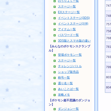
のうりょく一覧
74
ステージ一覧
EXステージ一覧
74
イベントステージ(3DS)
イベントステージ(ｽﾏﾎ)
75
アイテム一覧
75
パスワード一覧
76
3DS版とスマホ版の違い
【みんなのポケモンスクランブ
78
ル】
登場ポケモン一覧
79
ステージ一覧
チャレンジバトル
79
ショップ販売品
80
称号一覧
通り名一覧
80
あいことば一覧
攻略メモ
【ポケモン超不思議のダンジョ
ン】
ダンジョン一覧