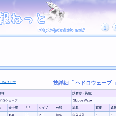
技詳細「 ヘドロウェーブ 
 ぶんまわす
名称
技名称（英語）
ドロウェーブ
Sludge Wave
力
命中率
ＰＰ
タイプ
分類
対象
直接
遠
100
10
どく
特殊
自分以外
×
×