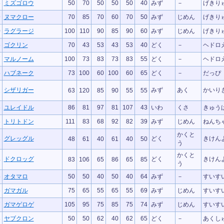
8
ミズゴロウ
50
70
50
50
50
40
みず
－
げきり
9
ヌマクロー
70
85
70
60
70
50
みず
じめん
げきり
0
ラグラージ
100
110
90
85
90
60
みず
じめん
げきり
6
ゴクリン
70
43
53
43
53
40
どく
－
ヘドロ
7
マルノーム
100
73
83
73
83
55
どく
－
ヘドロ
6
ハブネーク
73
100
60
100
60
65
どく
－
だっぴ
シザリガー
みず
あく
かいり
2
63
120
85
90
55
55
6
ユレイドル
86
81
97
81
107
43
いわ
くさ
きゅう
3
トリトドン
111
83
68
92
82
39
みず
じめん
ねんち
かくと
グレッグル
どく
きけん
3
48
61
40
61
40
50
う
かくと
ドクロッグ
どく
きけん
4
83
106
65
86
65
85
う
5
オタマロ
50
50
40
50
40
64
みず
－
すいす
6
ガマガル
75
65
55
65
55
69
みず
じめん
すいす
7
ガマゲロゲ
105
95
75
85
75
74
みず
じめん
すいす
8
ヤブクロン
50
50
62
40
62
65
どく
－
あくし