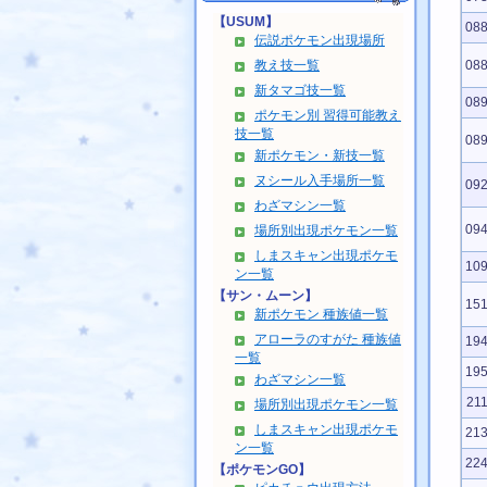
【USUM】
08
伝説ポケモン出現場所
教え技一覧
08
新タマゴ技一覧
08
ポケモン別 習得可能教え
技一覧
08
新ポケモン・新技一覧
ヌシール入手場所一覧
09
わざマシン一覧
09
場所別出現ポケモン一覧
しまスキャン出現ポケモ
10
ン一覧
【サン・ムーン】
15
新ポケモン 種族値一覧
アローラのすがた 種族値
19
一覧
19
わざマシン一覧
21
場所別出現ポケモン一覧
しまスキャン出現ポケモ
21
ン一覧
22
【ポケモンGO】