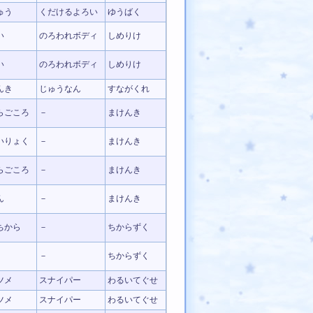
ゅう
くだけるよろい
ゆうばく
い
のろわれボディ
しめりけ
い
のろわれボディ
しめりけ
んき
じゅうなん
すながくれ
らごころ
－
まけんき
いりょく
－
まけんき
らごころ
－
まけんき
ん
－
まけんき
ちから
－
ちからずく
－
ちからずく
ツメ
スナイパー
わるいてぐせ
ツメ
スナイパー
わるいてぐせ