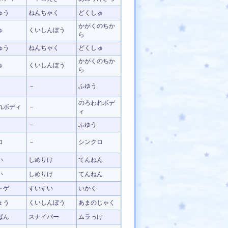
ゅう
ねんちゃく
どくしゅ
かがくのちか
ゅ
くいしんぼう
ら
ゅう
ねんちゃく
どくしゅ
かがくのちか
ゅ
くいしんぼう
ら
－
ふゆう
のろわれボデ
れボディ
－
ィ
－
ふゆう
ロ
－
シンクロ
い
しめりけ
てんねん
い
しめりけ
てんねん
トゲ
すいすい
いかく
ょう
くいしんぼう
あまのじゃく
ばん
スナイパー
ムラっけ