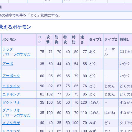
細
0%の確率で相手を「どく」状態にする。
覚えるポケモン
Ｈ
攻
防
特
特
速
ポケモン
タイプ1
タイプ2
特性1
Ｐ
撃
御
攻
防
さ
ラッタ
ノーマ
あく
にげあ
0
75
71
70
40
80
77
アローラのすがた
ル
アーボ
どく
－
いかく
3
35
60
44
40
54
55
アーボック
どく
－
いかく
4
60
95
69
65
79
80
1
ニドクイン
90
92
87
75
85
76
どく
じめん
どくの
4
ニドキング
81
102
77
85
75
85
どく
じめん
どくの
1
ダグトリオ
35
100
50
50
70
120
じめん
－
すなが
ダグトリオ
じめん
はがね
すなが
1
35
100
60
50
70
110
アローラのすがた
2
メノクラゲ
40
40
35
50
100
70
みず
どく
クリア
3
ドククラゲ
80
70
65
80
120
100
みず
どく
クリア