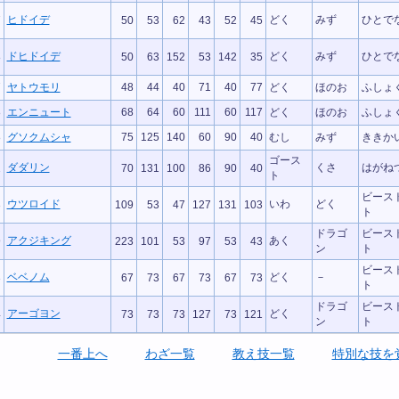
ヒドイデ
どく
みず
ひとで
7
50
53
62
43
52
45
ドヒドイデ
どく
みず
ひとで
8
50
63
152
53
142
35
7
ヤトウモリ
48
44
40
71
40
77
どく
ほのお
ふしょ
8
エンニュート
68
64
60
111
60
117
どく
ほのお
ふしょ
8
グソクムシャ
75
125
140
60
90
40
むし
みず
ききか
ゴース
ダダリン
くさ
はがね
1
70
131
100
86
90
40
ト
ビース
ウツロイド
いわ
どく
3
109
53
47
127
131
103
ト
ドラゴ
ビース
アクジキング
あく
9
223
101
53
97
53
43
ン
ト
ビース
ベベノム
どく
－
3
67
73
67
73
67
73
ト
ドラゴ
ビース
アーゴヨン
どく
4
73
73
73
127
73
121
ン
ト
一番上へ
わざ一覧
教え技一覧
特別な技を