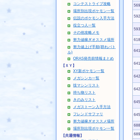
コンテストライブ攻略
56
場所別出現ポケモン一覧
59
伝説のポケモン入手方法
役立つ人一覧
59
その他攻略メモ
努力値稼ぎオススメ場所
61
努力値上げ手順(群れバト
64
ル)
ORAS発売前情報まとめ
64
【ＸＹ】
XY新ポケモン一覧
64
メガシンカ一覧
技マシンリスト
64
持ち物リスト
きのみリスト
64
メガストーン入手方法
フレンドサファリ
64
努力値稼ぎオススメ場所
68
場所別出現ポケモン一覧
68
【共通情報】