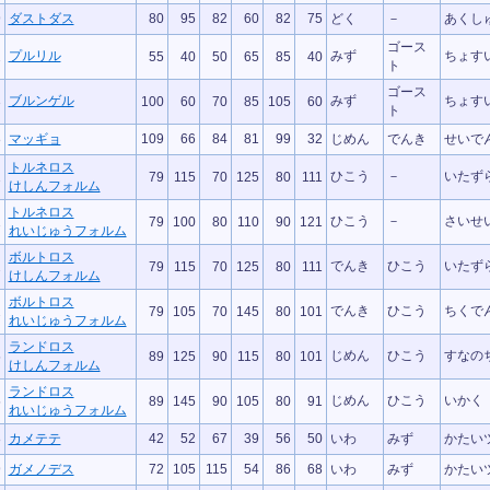
9
ダストダス
80
95
82
60
82
75
どく
－
あくし
ゴース
プルリル
みず
ちょす
2
55
40
50
65
85
40
ト
ゴース
ブルンゲル
みず
ちょす
3
100
60
70
85
105
60
ト
8
マッギョ
109
66
84
81
99
32
じめん
でんき
せいで
トルネロス
ひこう
－
いたず
1
79
115
70
125
80
111
けしんフォルム
トルネロス
ひこう
－
さいせ
1
79
100
80
110
90
121
れいじゅうフォルム
ボルトロス
でんき
ひこう
いたず
2
79
115
70
125
80
111
けしんフォルム
ボルトロス
でんき
ひこう
ちくで
2
79
105
70
145
80
101
れいじゅうフォルム
ランドロス
じめん
ひこう
すなの
5
89
125
90
115
80
101
けしんフォルム
ランドロス
じめん
ひこう
いかく
5
89
145
90
105
80
91
れいじゅうフォルム
8
カメテテ
42
52
67
39
56
50
いわ
みず
かたい
9
ガメノデス
72
105
115
54
86
68
いわ
みず
かたい