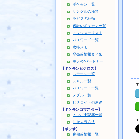
ポケモン一覧
リングルの種類
ラピスの種類
伝説のポケモン一覧
トレジャーリスト
パスワード一覧
攻略メモ
発売前情報まとめ
主人公/パートナー
【ポケモンピクロス】
ステージ一覧
スキル一覧
パスワード一覧
メダル一覧
ピクロイトの用途
【ポケモンコマスター】
トレボ出現率一覧
リセマラ方法
【ポッ拳】
稼働前情報一覧