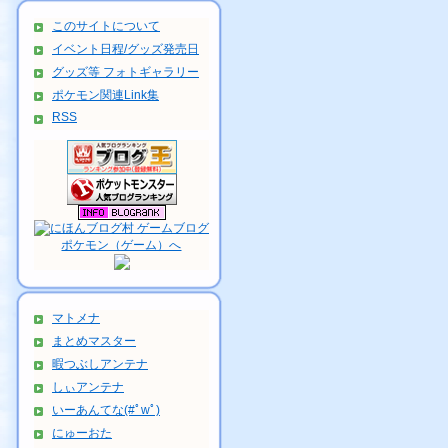
このサイトについて
イベント日程/グッズ発売日
グッズ等 フォトギャラリー
ポケモン関連Link集
RSS
マトメナ
まとめマスター
暇つぶしアンテナ
しぃアンテナ
いーあんてな(#ﾟwﾟ)
にゅーおた