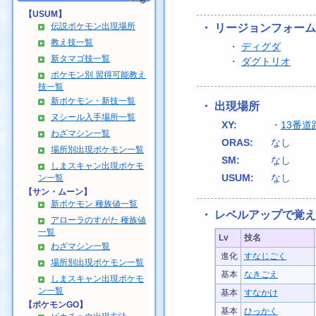
【USUM】
伝説ポケモン出現場所
・ リージョンフォーム
教え技一覧
・
ディグダ
新タマゴ技一覧
・
ダグトリオ
ポケモン別 習得可能教え
技一覧
新ポケモン・新技一覧
・ 出現場所
ヌシール入手場所一覧
XY:
・
13番道
わざマシン一覧
ORAS:
なし
場所別出現ポケモン一覧
SM:
なし
しまスキャン出現ポケモ
USUM:
なし
ン一覧
【サン・ムーン】
新ポケモン 種族値一覧
・ レベルアップで覚
アローラのすがた 種族値
一覧
Lv
技名
わざマシン一覧
進化
すなじごく
場所別出現ポケモン一覧
基本
なきごえ
しまスキャン出現ポケモ
ン一覧
基本
すなかけ
【ポケモンGO】
基本
ひっかく