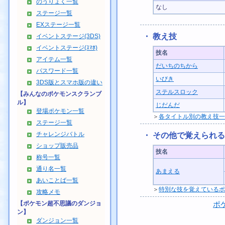
のうりょく一覧
なし
ステージ一覧
EXステージ一覧
・ 教え技
イベントステージ(3DS)
イベントステージ(ｽﾏﾎ)
技名
アイテム一覧
だいちのちから
パスワード一覧
いびき
3DS版とスマホ版の違い
ステルスロック
【みんなのポケモンスクランブ
ル】
じだんだ
登場ポケモン一覧
＞
各タイトル別の教え技一
ステージ一覧
チャレンジバトル
・ その他で覚えられ
ショップ販売品
技名
称号一覧
通り名一覧
あまえる
あいことば一覧
＞
特別な技を覚えているポ
攻略メモ
【ポケモン超不思議のダンジョ
ポ
ン】
ダンジョン一覧