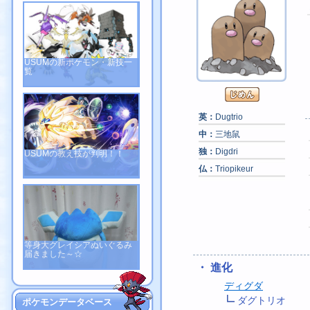
USUMの新ポケモン・新技一
覧
英：
Dugtrio
中：
三地鼠
独：
Digdri
USUMの教え技が判明！！
仏：
Triopikeur
等身大グレイシアぬいぐるみ
届きました～☆
・ 進化
ディグダ
ダグトリオ
ポケモンデータベース