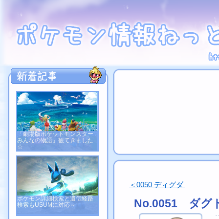
「劇場版ポケットモンスター
みんなの物語」観てきました
☆
＜0050 ディグダ
ポケモン詳細検索と遺伝経路
No.0051 ダ
検索もUSUMに対応～