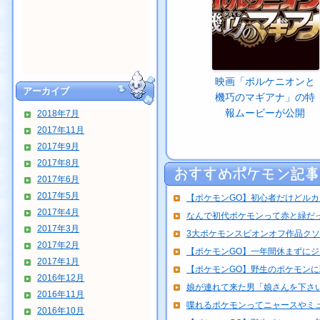
映画「ボルケニオンと
アーカイブ
機巧のマギアナ」の特
報ムービーが公開
2018年7月
2017年11月
2017年9月
2017年8月
2017年6月
2017年5月
【ポケモンGO】初心者だけどルカリ
2017年4月
なんで初代ポケモンって赤と緑だ
2017年3月
3大ポケモンスピオンオフ作品クソゲ
2017年2月
【ポケモンGO】一年間休まずにジム
2017年1月
【ポケモンGO】野生のポケモン
2016年12月
娘が連れて来た男「娘さんを下さい
2016年11月
喋れるポケモンってニャースやミ
2016年10月