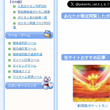
【その他】
人気ポケモンTOP100
類似種族値ポケモン検索
あなたが最近閲覧したポ
ポケモン名の由来一覧
ポケモン関連ブログRSS
集
ツール・ゲーム
個体値判定ツール
能力値計算ツール
個体値別能力値表作成
当サイトおすすめ記事
ダメージ計算ツール
タイピングゲーム
種族値クイズ
マイチーム管理ツール
スポンサードリンク
「劇場版ポケットモン