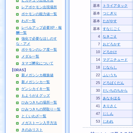
ピカチュウ出現方法
基本
トライアタック
レアポケモン出現場所
基本
つじぎり
ポケモンの能力値一覧
わざ一覧
基本
たがやす
レベルアップ必要XP・報
基本
すなじごく
酬一覧
4
なきごえ
強化で必要なほしのす
な・アメ
7
おどろかす
ポケモンのレア度一覧
10
どろかけ
メダル一覧
14
マグニチュード
タマゴ孵化について
18
じならし
【ORAS】
新メガシンカ種族値
22
ふいうち
新メガシンカ一覧
25
どろばくだん
ゲンシカイキ一覧
30
だいちのちから
もようがえグッズ
35
あなをほる
ひみつきちの場所一覧
41
きりさく
ひみつきちの間取り一覧
47
じしん
とくいわざ一覧
53
じわれ
メガストーン入手方法
きのみリスト