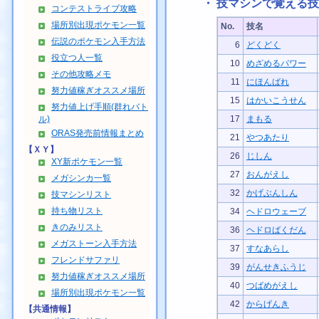
・ 技マシンで覚える技
コンテストライブ攻略
場所別出現ポケモン一覧
No.
技名
伝説のポケモン入手方法
6
どくどく
役立つ人一覧
10
めざめるパワー
その他攻略メモ
11
にほんばれ
努力値稼ぎオススメ場所
15
はかいこうせん
努力値上げ手順(群れバト
ル)
17
まもる
ORAS発売前情報まとめ
21
やつあたり
【ＸＹ】
26
じしん
XY新ポケモン一覧
27
おんがえし
メガシンカ一覧
32
かげぶんしん
技マシンリスト
持ち物リスト
34
ヘドロウェーブ
きのみリスト
36
ヘドロばくだん
メガストーン入手方法
37
すなあらし
フレンドサファリ
39
がんせきふうじ
努力値稼ぎオススメ場所
40
つばめがえし
場所別出現ポケモン一覧
42
からげんき
【共通情報】