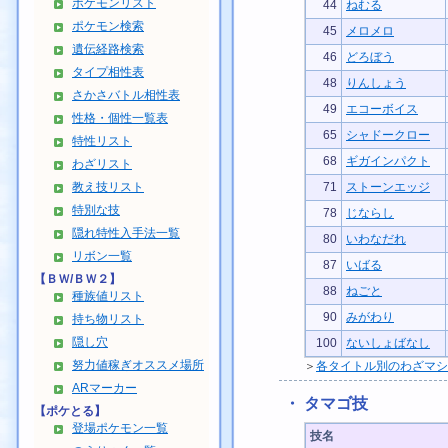
ポケモンリスト
44
ねむる
ポケモン検索
45
メロメロ
遺伝経路検索
46
どろぼう
タイプ相性表
48
りんしょう
さかさバトル相性表
49
エコーボイス
性格・個性一覧表
65
シャドークロー
特性リスト
68
ギガインパクト
わざリスト
教え技リスト
71
ストーンエッジ
特別な技
78
じならし
隠れ特性入手法一覧
80
いわなだれ
リボン一覧
87
いばる
【ＢＷ/ＢＷ２】
88
ねごと
種族値リスト
90
みがわり
持ち物リスト
隠し穴
100
ないしょばなし
努力値稼ぎオススメ場所
＞
各タイトル別のわざマシ
ARマーカー
・ タマゴ技
【ポケとる】
登場ポケモン一覧
技名