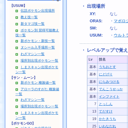
【USUM】
・ 出現場所
伝説ポケモン出現場所
XY:
なし
教え技一覧
ORAS:
・
マボロ
新タマゴ技一覧
SM:
なし
ポケモン別 習得可能教え
USUM:
・
ウルト
技一覧
新ポケモン・新技一覧
ヌシール入手場所一覧
・ レベルアップで覚
わざマシン一覧
Lv
技名
場所別出現ポケモン一覧
基本
うちおとす
しまスキャン出現ポケモ
ン一覧
基本
にどげり
【サン・ムーン】
基本
にらみつける
新ポケモン 種族値一覧
アローラのすがた 種族値
基本
でんこうせっか
一覧
基本
インファイト
わざマシン一覧
7
とっしん
場所別出現ポケモン一覧
13
てだすけ
しまスキャン出現ポケモ
ン一覧
19
かたきうち
【ポケモンGO】
25
いわなだれ