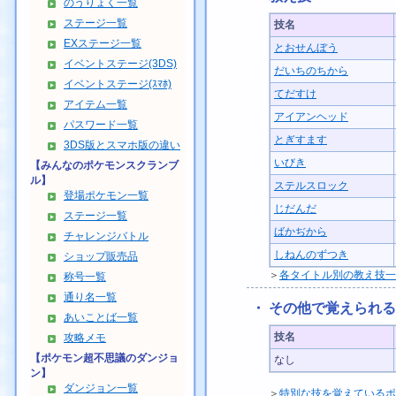
のうりょく一覧
ステージ一覧
技名
EXステージ一覧
とおせんぼう
イベントステージ(3DS)
だいちのちから
イベントステージ(ｽﾏﾎ)
てだすけ
アイテム一覧
アイアンヘッド
パスワード一覧
とぎすます
3DS版とスマホ版の違い
いびき
【みんなのポケモンスクランブ
ル】
ステルスロック
登場ポケモン一覧
じだんだ
ステージ一覧
ばかぢから
チャレンジバトル
しねんのずつき
ショップ販売品
＞
各タイトル別の教え技一
称号一覧
通り名一覧
・ その他で覚えられ
あいことば一覧
技名
攻略メモ
【ポケモン超不思議のダンジョ
なし
ン】
ダンジョン一覧
＞
特別な技を覚えているポ