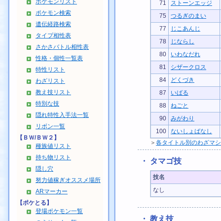
ポケモンリスト
71
ストーンエッジ
ポケモン検索
75
つるぎのまい
遺伝経路検索
77
じこあんじ
タイプ相性表
78
じならし
さかさバトル相性表
80
いわなだれ
性格・個性一覧表
81
シザークロス
特性リスト
84
どくづき
わざリスト
教え技リスト
87
いばる
特別な技
88
ねごと
隠れ特性入手法一覧
90
みがわり
リボン一覧
100
ないしょばなし
【ＢＷ/ＢＷ２】
＞
各タイトル別のわざマシ
種族値リスト
持ち物リスト
・ タマゴ技
隠し穴
技名
努力値稼ぎオススメ場所
なし
ARマーカー
【ポケとる】
登場ポケモン一覧
・ 教え技