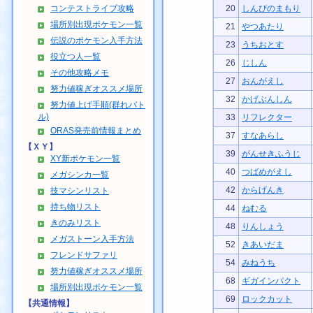
コンテストライブ攻略
20
しんぴのまもり
場所別出現ポケモン一覧
21
やつあたり
伝説のポケモン入手方法
23
うちおとす
役立つ人一覧
26
じしん
その他攻略メモ
27
おんがえし
努力値稼ぎオススメ場所
32
かげぶんしん
努力値上げ手順(群れバト
ル)
33
リフレクター
ORAS発売前情報まとめ
37
すなあらし
【ＸＹ】
39
がんせきふうじ
XY新ポケモン一覧
40
つばめがえし
メガシンカ一覧
42
からげんき
技マシンリスト
持ち物リスト
44
ねむる
きのみリスト
48
りんしょう
メガストーン入手方法
52
きあいだま
フレンドサファリ
54
みねうち
努力値稼ぎオススメ場所
68
ギガインパクト
場所別出現ポケモン一覧
69
ロックカット
【共通情報】