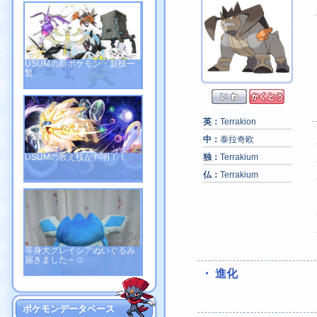
USUMの新ポケモン・新技一
覧
英：
Terrakion
中：
泰拉奇欧
USUMの教え技が判明！！
独：
Terrakium
仏：
Terrakium
等身大グレイシアぬいぐるみ
届きました～☆
・ 進化
ポケモンデータベース