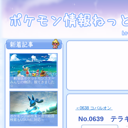
「劇場版ポケットモンスター
みんなの物語」観てきました
☆
＜0638 コバルオン
ポケモン詳細検索と遺伝経路
No.0639 テ
検索もUSUMに対応～