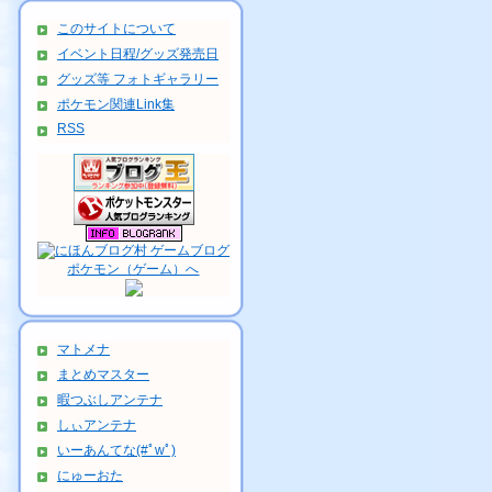
このサイトについて
イベント日程/グッズ発売日
グッズ等 フォトギャラリー
ポケモン関連Link集
RSS
マトメナ
まとめマスター
暇つぶしアンテナ
しぃアンテナ
いーあんてな(#ﾟwﾟ)
にゅーおた