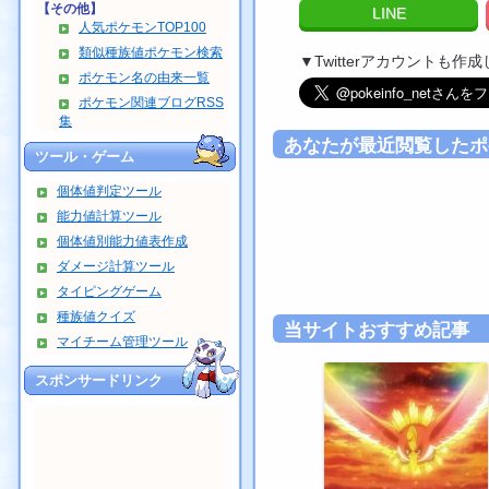
【その他】
LINE
人気ポケモンTOP100
類似種族値ポケモン検索
▼Twitterアカウントも
ポケモン名の由来一覧
ポケモン関連ブログRSS
集
あなたが最近閲覧したポ
ツール・ゲーム
個体値判定ツール
能力値計算ツール
個体値別能力値表作成
ダメージ計算ツール
タイピングゲーム
種族値クイズ
当サイトおすすめ記事
マイチーム管理ツール
スポンサードリンク