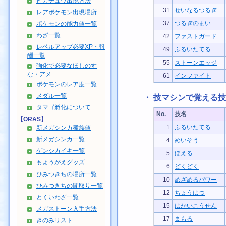
ピカチュウ出現方法
31
せいなるつるぎ
レアポケモン出現場所
37
つるぎのまい
ポケモンの能力値一覧
わざ一覧
42
ファストガード
レベルアップ必要XP・報
49
ふるいたてる
酬一覧
55
ストーンエッジ
強化で必要なほしのす
な・アメ
61
インファイト
ポケモンのレア度一覧
メダル一覧
・ 技マシンで覚える技
タマゴ孵化について
No.
技名
【ORAS】
1
ふるいたてる
新メガシンカ種族値
新メガシンカ一覧
4
めいそう
ゲンシカイキ一覧
5
ほえる
もようがえグッズ
6
どくどく
ひみつきちの場所一覧
10
めざめるパワー
ひみつきちの間取り一覧
12
ちょうはつ
とくいわざ一覧
15
はかいこうせん
メガストーン入手方法
17
まもる
きのみリスト