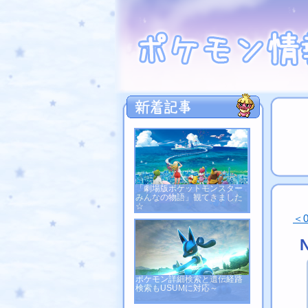
「劇場版ポケットモンスター
みんなの物語」観てきました
☆
＜
ポケモン詳細検索と遺伝経路
検索もUSUMに対応～