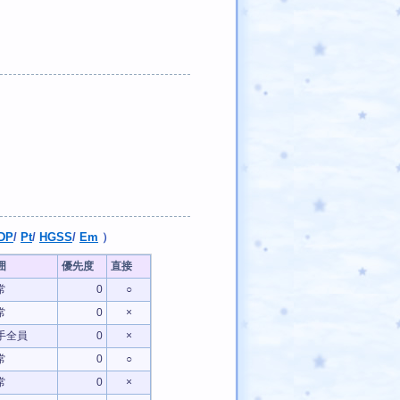
DP
/
Pt
/
HGSS
/
Em
）
囲
優先度
直接
常
0
○
常
0
×
手全員
0
×
常
0
○
常
0
×