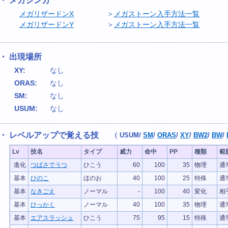
・ メガシンカ
メガリザードンX
＞
メガストーン入手方法一覧
メガリザードンY
＞
メガストーン入手方法一覧
・ 出現場所
XY:
なし
ORAS:
なし
SM:
なし
USUM:
なし
・ レベルアップで覚える技
（
USUM
/
SM
/
ORAS
/
XY
/
BW2
/
BW
/
Lv
技名
タイプ
威力
命中
PP
種類
範
進化
つばさでうつ
ひこう
60
100
35
物理
通
基本
ひのこ
ほのお
40
100
25
特殊
通
基本
なきごえ
ノーマル
-
100
40
変化
相
基本
ひっかく
ノーマル
40
100
35
物理
通
基本
エアスラッシュ
ひこう
75
95
15
特殊
通