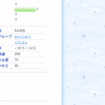
0
3
0
0
数
5120歩
グループ
かいじゅう
ドラゴン
率
♂:87.5 ♀:12.5
験値
209
つき度
70
やすさ
45