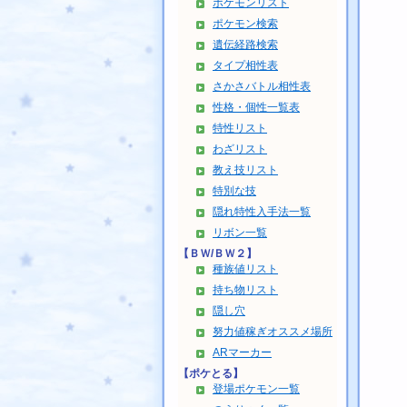
ポケモンリスト
ポケモン検索
遺伝経路検索
タイプ相性表
さかさバトル相性表
性格・個性一覧表
特性リスト
わざリスト
教え技リスト
特別な技
隠れ特性入手法一覧
リボン一覧
【ＢＷ/ＢＷ２】
種族値リスト
持ち物リスト
隠し穴
努力値稼ぎオススメ場所
ARマーカー
【ポケとる】
登場ポケモン一覧