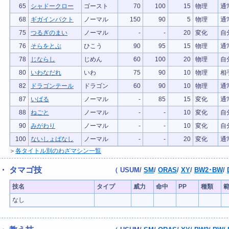
65
シャドークロー
ゴースト
70
100
15
物理
通
68
ギガインパクト
ノーマル
150
90
5
物理
通
75
つるぎのまい
ノーマル
-
-
20
変化
自
76
そらをとぶ
ひこう
90
95
15
物理
通
78
じならし
じめん
60
100
20
物理
自
80
いわなだれ
いわ
75
90
10
物理
相
82
ドラゴンテール
ドラゴン
60
90
10
物理
通
87
いばる
ノーマル
-
85
15
変化
通
88
ねごと
ノーマル
-
-
10
変化
自
90
みがわり
ノーマル
-
-
10
変化
自
100
ないしょばなし
ノーマル
-
-
20
変化
通
＞
各タイトル別のわざマシン一覧
・ タマゴ技
（
USUM
/
SM
/
ORAS
/
XY
/
BW2･BW
/
技名
タイプ
威力
命中
PP
種類
なし