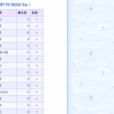
DP
/
Pt
/
HGSS
/
Em
）
囲
優先度
直接
分
0
×
常
0
○
常
-6
×
常
0
×
常
0
×
体の場
0
×
常
0
×
分
4
×
分
0
×
常
0
○
常
0
×
分以外
0
×
常
0
○
常
0
○
分
0
×