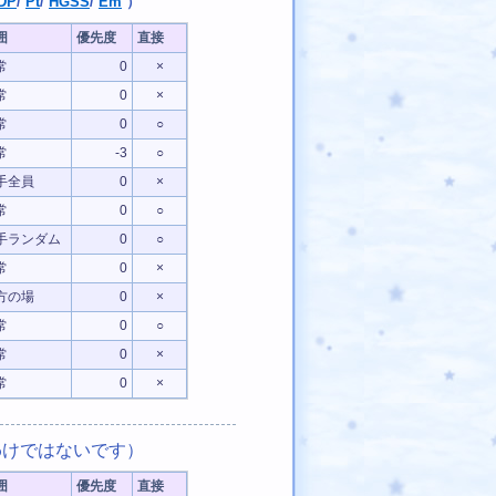
DP
/
Pt
/
HGSS
/
Em
）
囲
優先度
直接
常
0
×
常
0
×
常
0
○
常
-3
○
手全員
0
×
常
0
○
手ランダム
0
○
常
0
×
方の場
0
×
常
0
○
常
0
×
常
0
×
けではないです）
囲
優先度
直接