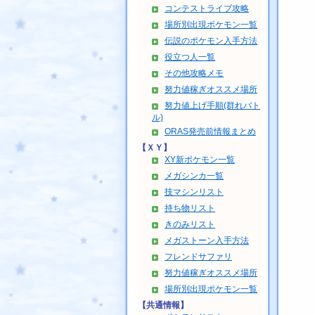
コンテストライブ攻略
場所別出現ポケモン一覧
伝説のポケモン入手方法
役立つ人一覧
その他攻略メモ
努力値稼ぎオススメ場所
努力値上げ手順(群れバト
ル)
ORAS発売前情報まとめ
【ＸＹ】
XY新ポケモン一覧
メガシンカ一覧
技マシンリスト
持ち物リスト
きのみリスト
メガストーン入手方法
フレンドサファリ
努力値稼ぎオススメ場所
場所別出現ポケモン一覧
【共通情報】