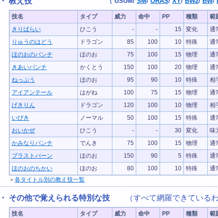
・ 教え技
（
USUM
/
SM
/
ORAS
/
XY
/
BW2
/
BW
/
技名
タイプ
威力
命中
PP
種類
範
きりばらい
ひこう
-
-
15
変化
通
りゅうのはどう
ドラゴン
85
100
10
特殊
通
ほのおのパンチ
ほのお
75
100
15
物理
通
きあいパンチ
かくとう
150
100
20
物理
通
ねっぷう
ほのお
95
90
10
特殊
相
アイアンテール
はがね
100
75
15
物理
通
げきりん
ドラゴン
120
100
10
物理
相
いびき
ノーマル
50
100
15
特殊
通
おいかぜ
ひこう
-
-
30
変化
味
かみなりパンチ
でんき
75
100
15
物理
通
ブラストバーン
ほのお
150
90
5
特殊
通
ほのおのちかい
ほのお
80
100
10
特殊
通
＞
各タイトル別の教え技一覧
・ その他で覚えられる特別な技
（すべて網羅できているわ
技名
タイプ
威力
命中
PP
種類
範