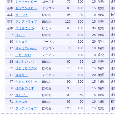
基本
シャドークロー
ゴースト
70
100
15
物理
通
基本
ドラゴンクロー
ドラゴン
80
100
15
物理
通
基本
ねっぷう
ほのお
95
90
10
特殊
相
基本
フレアドライブ
ほのお
120
100
15
物理
通
基本
つばさでうつ
ひこう
60
100
35
物理
通
7
ひのこ
ほのお
40
100
25
特殊
通
10
えんまく
ノーマル
-
100
20
変化
通
17
りゅうのいかり
ドラゴン
1
100
10
特殊
通
21
こわいかお
ノーマル
-
100
10
変化
通
28
ほのおのキバ
ほのお
65
95
15
物理
通
32
はじけるほのお
ほのお
70
100
15
特殊
通
41
きりさく
ノーマル
70
100
20
物理
通
47
かえんほうしゃ
ほのお
90
100
15
特殊
通
56
ほのおのうず
ほのお
35
85
15
特殊
通
62
れんごく
ほのお
100
50
5
特殊
通
71
ねっぷう
ほのお
95
90
10
特殊
相
77
フレアドライブ
ほのお
120
100
15
物理
通