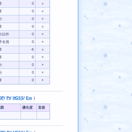
常
0
○
常
0
○
分
0
×
常
0
○
分以外
0
×
手全員
0
×
常
-6
○
常
0
×
分
0
×
分
0
×
常
0
×
DP
/
Pt
/
HGSS
/
Em
）
範囲
優先度
直接