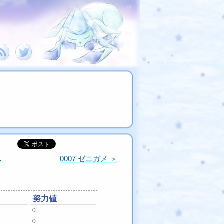
へ
0007 ゼニガメ ＞
努力値
0
0