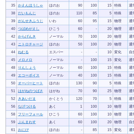
35
かえんほうしゃ
ほのお
90
100
15
特殊
通
38
だいもんじ
ほのお
110
85
5
特殊
通
39
がんせきふうじ
いわ
60
95
15
物理
通
40
つばめがえし
ひこう
60
-
20
物理
通
42
からげんき
ノーマル
70
100
20
物理
通
43
ニトロチャージ
ほのお
50
100
20
物理
通
44
ねむる
エスパー
-
-
10
変化
自
45
メロメロ
ノーマル
-
100
15
変化
通
48
りんしょう
ノーマル
60
100
15
特殊
通
49
エコーボイス
ノーマル
40
100
15
特殊
通
50
オーバーヒート
ほのお
130
90
5
特殊
通
51
はがねのつばさ
はがね
70
90
25
物理
通
52
きあいだま
かくとう
120
70
5
特殊
通
56
なげつける
あく
1
100
10
物理
通
58
フリーフォール
ひこう
60
100
10
物理
通
59
ぶんまわす
あく
60
100
20
物理
自
61
おにび
ほのお
-
85
15
変化
通