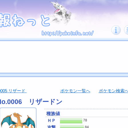
0005 リザード
ポケモン一覧へ
ポケモン検索
No.0006 リザードン
種族値
ＨＰ
78
攻撃
84