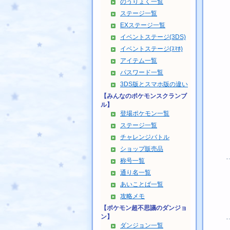
のうりょく一覧
ステージ一覧
EXステージ一覧
イベントステージ(3DS)
イベントステージ(ｽﾏﾎ)
アイテム一覧
パスワード一覧
3DS版とスマホ版の違い
【みんなのポケモンスクランブ
ル】
登場ポケモン一覧
ステージ一覧
チャレンジバトル
ショップ販売品
称号一覧
通り名一覧
あいことば一覧
攻略メモ
【ポケモン超不思議のダンジョ
ン】
ダンジョン一覧