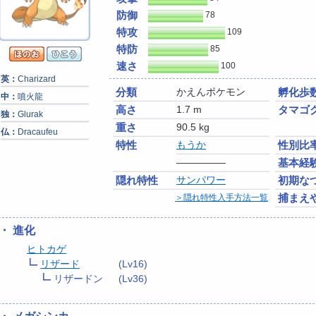
防御
78
特攻
109
特防
85
速さ
100
英：
Charizard
分類
かえんポケモン
孵化歩
中：
噴火龍
高さ
1.7 m
タマゴ
独：
Glurak
重さ
90.5 kg
仏：
Dracaufeu
特性
もうか
性別比
―――――
基本経
隠れ特性
サンパワー
初期な
捕まえ
＞隠れ特性入手方法一覧
・ 進化
ヒトカゲ
リザード
(Lv16)
リザードン
(Lv36)