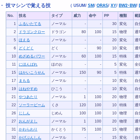
・ 技マシンで覚える技
（
USUM
/
SM
/
ORAS
/
XY
/
BW2･BW
/
No.
技名
タイプ
威力
命中
PP
種類
範
1
ふるいたてる
ノーマル
-
-
30
変化
自
2
ドラゴンクロー
ドラゴン
80
100
15
物理
通
5
ほえる
ノーマル
-
-
20
変化
通
6
どくどく
どく
-
90
10
変化
通
10
めざめるパワー
ノーマル
60
100
15
特殊
通
11
にほんばれ
ほのお
-
-
5
変化
全
15
はかいこうせん
ノーマル
150
90
5
特殊
通
17
まもる
ノーマル
-
-
10
変化
自
19
はねやすめ
ひこう
-
-
10
変化
自
21
やつあたり
ノーマル
1
100
20
物理
通
22
ソーラービーム
くさ
120
100
10
特殊
通
26
じしん
じめん
100
100
10
物理
自
27
おんがえし
ノーマル
1
100
20
物理
通
31
かわらわり
かくとう
75
100
15
物理
通
32
かげぶんしん
ノーマル
-
-
15
変化
自