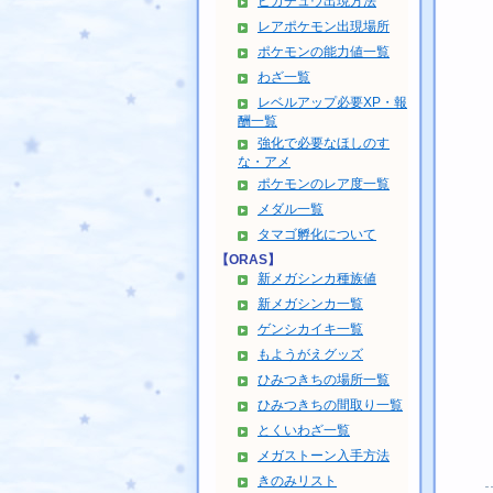
ピカチュウ出現方法
レアポケモン出現場所
ポケモンの能力値一覧
わざ一覧
レベルアップ必要XP・報
酬一覧
強化で必要なほしのす
な・アメ
ポケモンのレア度一覧
メダル一覧
タマゴ孵化について
【ORAS】
新メガシンカ種族値
新メガシンカ一覧
ゲンシカイキ一覧
もようがえグッズ
ひみつきちの場所一覧
ひみつきちの間取り一覧
とくいわざ一覧
メガストーン入手方法
きのみリスト