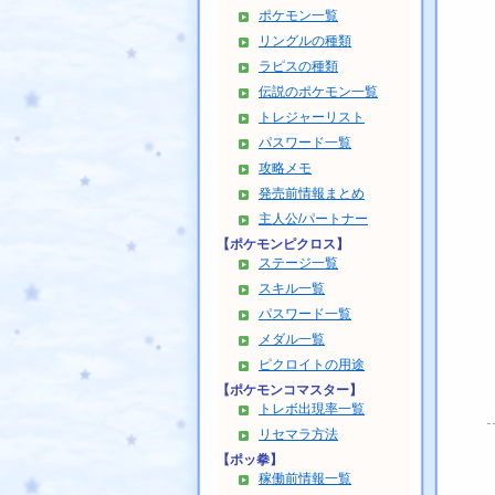
ポケモン一覧
リングルの種類
ラピスの種類
伝説のポケモン一覧
トレジャーリスト
パスワード一覧
攻略メモ
発売前情報まとめ
主人公/パートナー
【ポケモンピクロス】
ステージ一覧
スキル一覧
パスワード一覧
メダル一覧
ピクロイトの用途
【ポケモンコマスター】
トレボ出現率一覧
リセマラ方法
【ポッ拳】
稼働前情報一覧