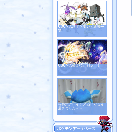
USUMの新ポケモン・新技一
覧
USUMの教え技が判明！！
等身大グレイシアぬいぐるみ
届きました～☆
ポケモンデータベース