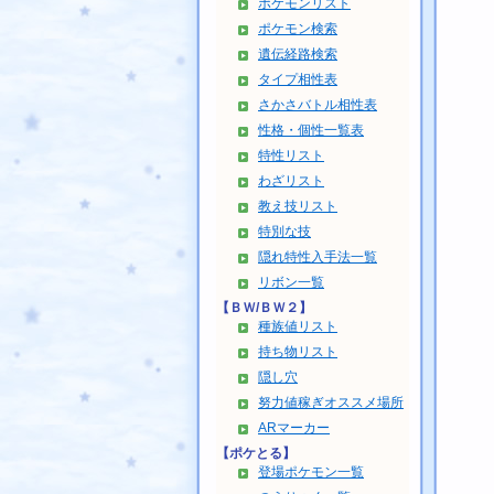
ポケモンリスト
ポケモン検索
遺伝経路検索
タイプ相性表
さかさバトル相性表
性格・個性一覧表
特性リスト
わざリスト
教え技リスト
特別な技
隠れ特性入手法一覧
リボン一覧
【ＢＷ/ＢＷ２】
種族値リスト
持ち物リスト
隠し穴
努力値稼ぎオススメ場所
ARマーカー
【ポケとる】
登場ポケモン一覧