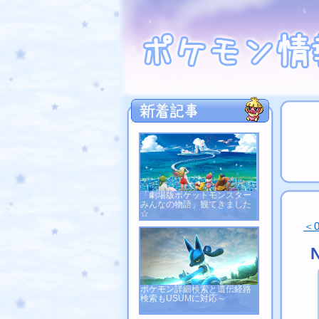
「劇場版ポケットモンスター
みんなの物語」観てきました
☆
＜
ポケモン詳細検索と遺伝経路
検索もUSUMに対応～