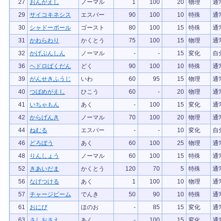
27
おんがえし
ノーマル
1
100
20
物理
通
29
サイコキネシス
エスパー
90
100
10
特殊
通
30
シャドーボール
ゴースト
80
100
15
特殊
通
31
かわらわり
かくとう
75
100
15
物理
通
32
かげぶんしん
ノーマル
-
-
15
変化
自
36
ヘドロばくだん
どく
90
100
10
特殊
通
39
がんせきふうじ
いわ
60
95
15
物理
通
40
つばめがえし
ひこう
60
-
20
物理
通
41
いちゃもん
あく
-
100
15
変化
通
42
からげんき
ノーマル
70
100
20
物理
通
44
ねむる
エスパー
-
-
10
変化
自
46
どろぼう
あく
60
100
25
物理
通
48
りんしょう
ノーマル
60
100
15
特殊
通
52
きあいだま
かくとう
120
70
5
特殊
通
56
なげつける
あく
1
100
10
物理
通
57
チャージビーム
でんき
50
90
10
特殊
通
61
おにび
ほのお
-
85
15
変化
通
63
さしおさえ
あく
-
100
15
変化
通