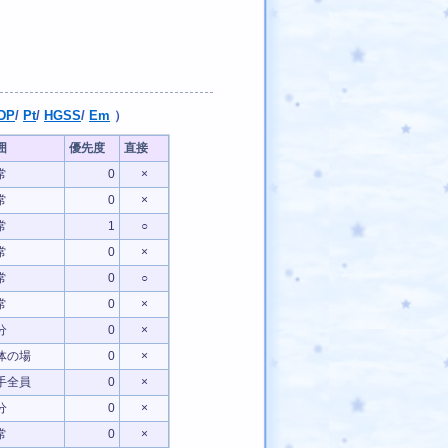
DP
/
Pt
/
HGSS
/
Em
）
囲
優先度
直接
常
0
×
常
0
×
常
1
○
常
0
×
常
0
○
常
0
×
分
0
×
体の場
0
×
手全員
0
×
分
0
×
常
0
×