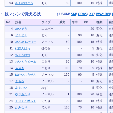
93
あくのはどう
あく
80
100
15
特殊
通
・ 技マシンで覚える技
（
USUM
/
SM
/
ORAS
/
XY
/
BW2･BW
/
No.
技名
タイプ
威力
命中
PP
種類
範
4
めいそう
エスパー
-
-
20
変化
自
6
どくどく
どく
-
90
10
変化
通
10
めざめるパワー
ノーマル
60
100
15
特殊
通
11
にほんばれ
ほのお
-
-
5
変化
全
12
ちょうはつ
あく
-
100
20
変化
通
13
れいとうビーム
こおり
90
100
10
特殊
通
14
ふぶき
こおり
110
70
5
特殊
相
15
はかいこうせん
ノーマル
150
90
5
特殊
通
17
まもる
ノーマル
-
-
10
変化
自
18
あまごい
みず
-
-
5
変化
全
21
やつあたり
ノーマル
1
100
20
物理
通
24
１０まんボルト
でんき
90
100
15
特殊
通
25
かみなり
でんき
110
70
10
特殊
通