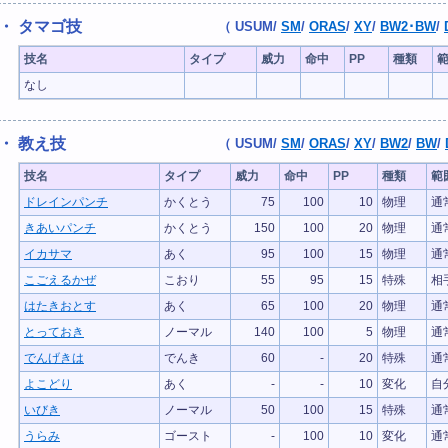
・ タマゴ技
（
USUM
/
SM
/
ORAS
/
XY
/
BW2･BW
/
技名
タイプ
威力
命中
PP
種類
なし
・ 教え技
（
USUM
/
SM
/
ORAS
/
XY
/
BW2
/
BW
/
技名
タイプ
威力
命中
PP
種類
範
ドレインパンチ
かくとう
75
100
10
物理
通
きあいパンチ
かくとう
150
100
20
物理
通
イカサマ
あく
95
100
15
物理
通
こごえるかぜ
こおり
55
95
15
特殊
相
はたきおとす
あく
65
100
20
物理
通
とっておき
ノーマル
140
100
5
物理
通
でんげきは
でんき
60
-
20
特殊
通
よこどり
あく
-
-
10
変化
自
いびき
ノーマル
50
100
15
特殊
通
うらみ
ゴースト
-
100
10
変化
通