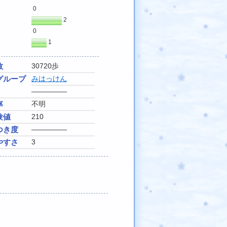
0
2
0
1
数
30720歩
グループ
みはっけん
―――――
率
不明
験値
210
つき度
―――――
やすさ
3