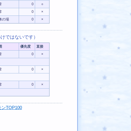
常
0
○
常
0
×
体の場
0
×
けではないです）
囲
優先度
直接
常
0
×
常
0
×
常
0
×
ンTOP100