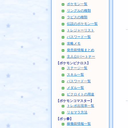
ポケモン一覧
リングルの種類
ラピスの種類
伝説のポケモン一覧
トレジャーリスト
パスワード一覧
攻略メモ
発売前情報まとめ
主人公/パートナー
【ポケモンピクロス】
ステージ一覧
スキル一覧
パスワード一覧
メダル一覧
ピクロイトの用途
【ポケモンコマスター】
トレボ出現率一覧
リセマラ方法
【ポッ拳】
稼働前情報一覧