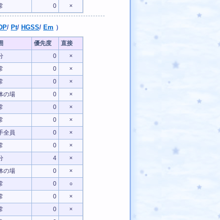
常
0
×
DP
/
Pt
/
HGSS
/
Em
）
囲
優先度
直接
分
0
×
常
0
×
常
0
×
体の場
0
×
常
0
×
常
0
×
手全員
0
×
常
0
×
分
4
×
体の場
0
×
常
0
○
常
0
×
常
0
×