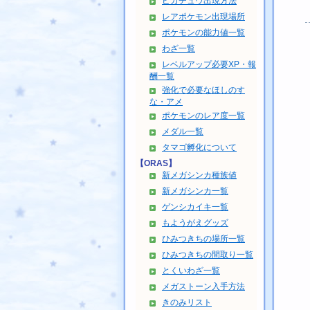
ピカチュウ出現方法
レアポケモン出現場所
ポケモンの能力値一覧
わざ一覧
レベルアップ必要XP・報
酬一覧
強化で必要なほしのす
な・アメ
ポケモンのレア度一覧
メダル一覧
タマゴ孵化について
【ORAS】
新メガシンカ種族値
新メガシンカ一覧
ゲンシカイキ一覧
もようがえグッズ
ひみつきちの場所一覧
ひみつきちの間取り一覧
とくいわざ一覧
メガストーン入手方法
きのみリスト