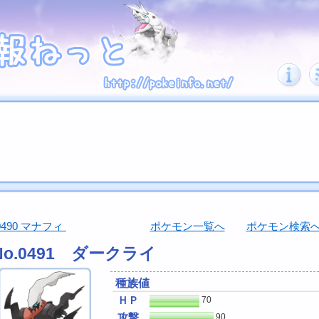
0490 マナフィ
ポケモン一覧へ
ポケモン検索
No.0491 ダークライ
種族値
ＨＰ
70
攻撃
90