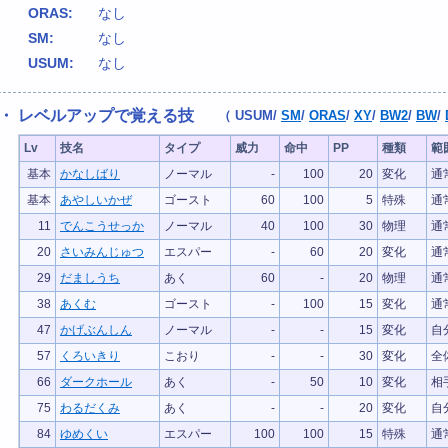
ORAS:
なし
SM:
なし
USUM:
なし
・ レベルアップで覚える技
（
USUM
/
SM
/
ORAS
/
XY
/
BW2
/
BW
/
Lv
技名
タイプ
威力
命中
PP
種類
範
基本
かなしばり
ノーマル
-
100
20
変化
通
基本
あやしいかぜ
ゴースト
60
100
5
特殊
通
11
でんこうせっか
ノーマル
40
100
30
物理
通
20
さいみんじゅつ
エスパー
-
60
20
変化
通
29
だましうち
あく
60
-
20
物理
通
38
あくむ
ゴースト
-
100
15
変化
通
47
かげぶんしん
ノーマル
-
-
15
変化
自
57
くろいきり
こおり
-
-
30
変化
全
66
ダークホール
あく
-
50
10
変化
相
75
わるだくみ
あく
-
-
20
変化
自
84
ゆめくい
エスパー
100
100
15
特殊
通