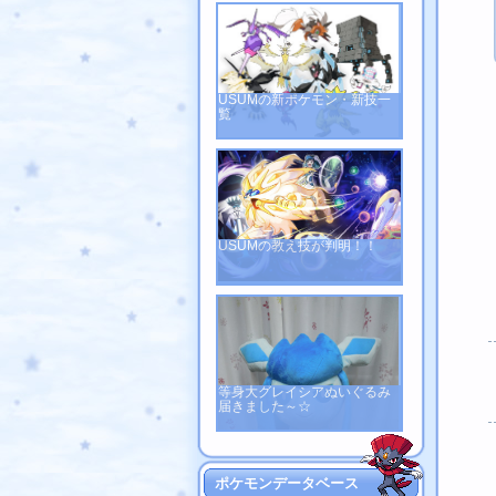
USUMの新ポケモン・新技一
覧
USUMの教え技が判明！！
等身大グレイシアぬいぐるみ
届きました～☆
ポケモンデータベース