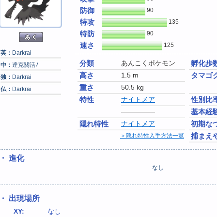
防御
90
特攻
135
特防
90
速さ
125
英：
Darkrai
分類
あんこくポケモン
孵化歩
中：
達克關活ﾉ
高さ
1.5 m
タマゴ
独：
Darkrai
重さ
50.5 kg
仏：
Darkrai
特性
ナイトメア
性別比
―――――
基本経
隠れ特性
ナイトメア
初期な
捕まえ
＞隠れ特性入手方法一覧
・ 進化
なし
・ 出現場所
XY:
なし