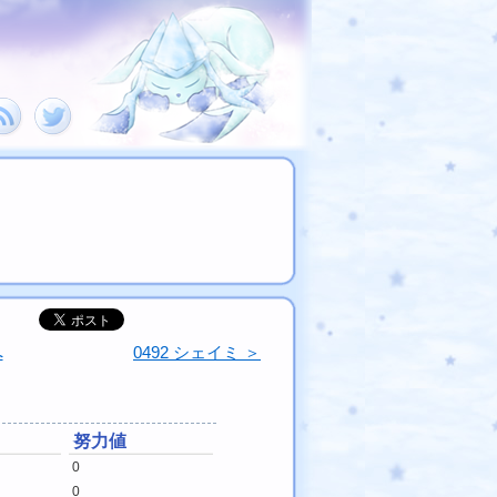
へ
0492 シェイミ ＞
努力値
0
0