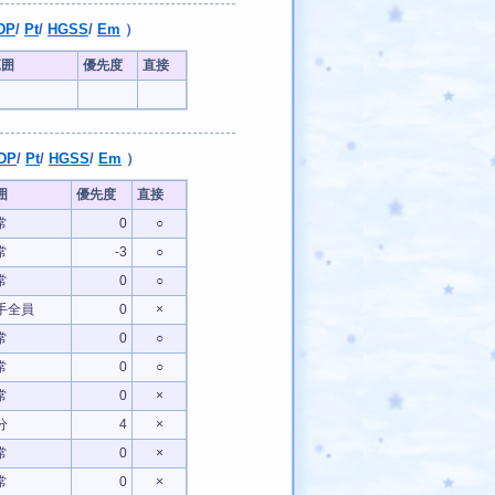
DP
/
Pt
/
HGSS
/
Em
）
範囲
優先度
直接
DP
/
Pt
/
HGSS
/
Em
）
囲
優先度
直接
常
0
○
常
-3
○
常
0
○
手全員
0
×
常
0
○
常
0
○
常
0
×
分
4
×
常
0
×
常
0
×