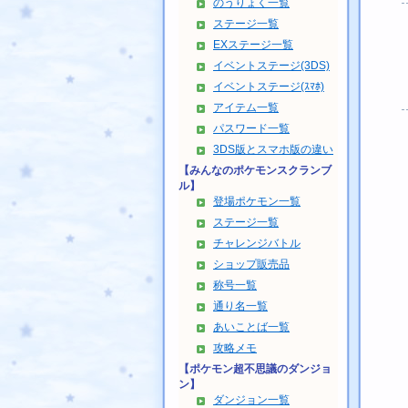
のうりょく一覧
ステージ一覧
EXステージ一覧
イベントステージ(3DS)
イベントステージ(ｽﾏﾎ)
アイテム一覧
パスワード一覧
3DS版とスマホ版の違い
【みんなのポケモンスクランブ
ル】
登場ポケモン一覧
ステージ一覧
チャレンジバトル
ショップ販売品
称号一覧
通り名一覧
あいことば一覧
攻略メモ
【ポケモン超不思議のダンジョ
ン】
ダンジョン一覧