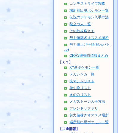
コンテストライブ攻略
場所別出現ポケモン一覧
伝説のポケモン入手方法
役立つ人一覧
その他攻略メモ
努力値稼ぎオススメ場所
努力値上げ手順(群れバト
ル)
ORAS発売前情報まとめ
【ＸＹ】
XY新ポケモン一覧
メガシンカ一覧
技マシンリスト
持ち物リスト
きのみリスト
メガストーン入手方法
フレンドサファリ
努力値稼ぎオススメ場所
場所別出現ポケモン一覧
【共通情報】