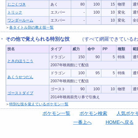
じごくづき
あく
80
100
15
物理
通
トリック
エスパー
-
100
10
変化
通
ワンダールーム
エスパー
-
-
10
変化
全
＞
各タイトル別の教え技一覧
・ その他で覚えられる特別な技
（すべて網羅できているわ
技名
タイプ
威力
命中
PP
種類
範
ドラゴン
150
90
5
特殊
通
ときのほうこう
2007年映画館にて配信
ドラゴン
100
95
5
特殊
通
あくうせつだん
2007年映画館にて配信
ゴースト
90
100
10
物理
通
ゴーストダイブ
2014年映画前売り券で引換え
＞
特別な技を覚えているポケモン一覧
ポケモン一覧
ポケモン検索
人気ポケモ
一番上へ
HOMEへ戻る