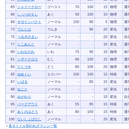
65
シャドークロー
ゴースト
70
100
15
物理
通
66
しっぺがえし
あく
50
100
10
物理
通
68
ギガインパクト
ノーマル
150
90
5
物理
通
73
でんじは
でんき
-
90
20
変化
通
75
つるぎのまい
ノーマル
-
-
20
変化
自
77
じこあんじ
ノーマル
-
-
10
変化
通
80
いわなだれ
いわ
75
90
10
物理
相
81
シザークロス
むし
80
100
15
物理
通
84
どくづき
どく
80
100
20
物理
通
85
ゆめくい
エスパー
100
100
15
特殊
通
87
いばる
ノーマル
-
85
15
変化
通
88
ねごと
ノーマル
-
-
10
変化
自
90
みがわり
ノーマル
-
-
10
変化
自
95
バークアウト
あく
55
95
15
特殊
相
97
あくのはどう
あく
80
100
15
特殊
通
100
ないしょばなし
ノーマル
-
-
20
変化
通
＞
各タイトル別のわざマシン一覧