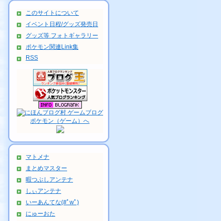
このサイトについて
イベント日程/グッズ発売日
グッズ等 フォトギャラリー
ポケモン関連Link集
RSS
マトメナ
まとめマスター
暇つぶしアンテナ
しぃアンテナ
いーあんてな(#ﾟwﾟ)
にゅーおた