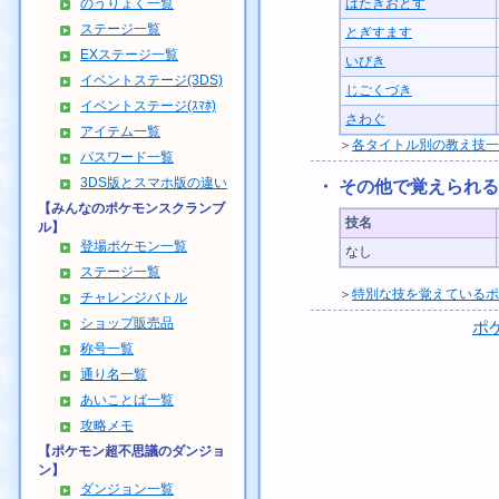
のうりょく一覧
はたきおとす
ステージ一覧
とぎすます
EXステージ一覧
いびき
イベントステージ(3DS)
じごくづき
イベントステージ(ｽﾏﾎ)
さわぐ
アイテム一覧
＞
各タイトル別の教え技一
パスワード一覧
3DS版とスマホ版の違い
・ その他で覚えられ
【みんなのポケモンスクランブ
技名
ル】
登場ポケモン一覧
なし
ステージ一覧
＞
特別な技を覚えているポ
チャレンジバトル
ショップ販売品
ポ
称号一覧
通り名一覧
あいことば一覧
攻略メモ
【ポケモン超不思議のダンジョ
ン】
ダンジョン一覧