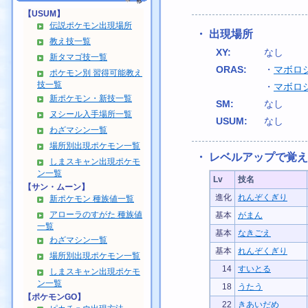
【USUM】
伝説ポケモン出現場所
・ 出現場所
教え技一覧
XY:
なし
新タマゴ技一覧
ORAS:
・
マボロ
ポケモン別 習得可能教え
技一覧
・
マボロ
新ポケモン・新技一覧
SM:
なし
ヌシール入手場所一覧
USUM:
なし
わざマシン一覧
場所別出現ポケモン一覧
・ レベルアップで覚
しまスキャン出現ポケモ
ン一覧
Lv
技名
【サン・ムーン】
進化
れんぞくぎり
新ポケモン 種族値一覧
アローラのすがた 種族値
基本
がまん
一覧
基本
なきごえ
わざマシン一覧
基本
れんぞくぎり
場所別出現ポケモン一覧
14
すいとる
しまスキャン出現ポケモ
ン一覧
18
うたう
【ポケモンGO】
22
きあいだめ