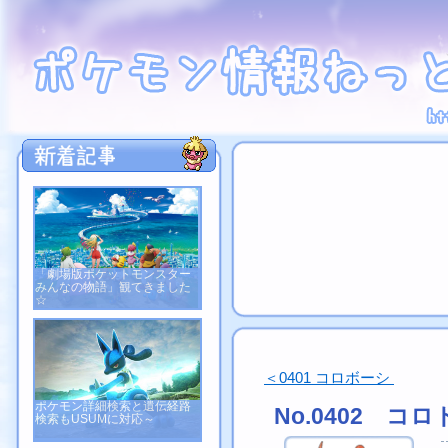
「劇場版ポケットモンスター
みんなの物語」観てきました
☆
＜0401 コロボーシ
ポケモン詳細検索と遺伝経路
No.0402 コ
検索もUSUMに対応～