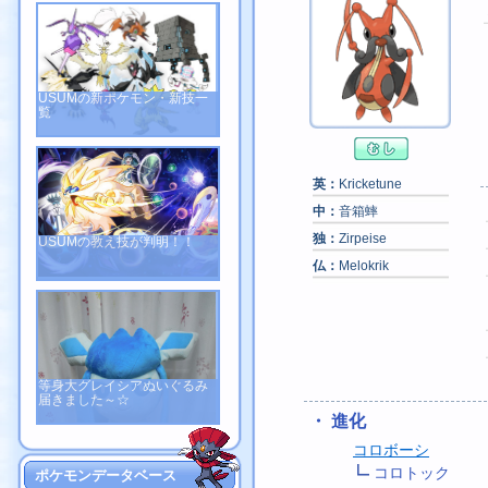
USUMの新ポケモン・新技一
覧
英：
Kricketune
中：
音箱蟀
独：
Zirpeise
USUMの教え技が判明！！
仏：
Melokrik
等身大グレイシアぬいぐるみ
届きました～☆
・ 進化
コロボーシ
コロトック
ポケモンデータベース