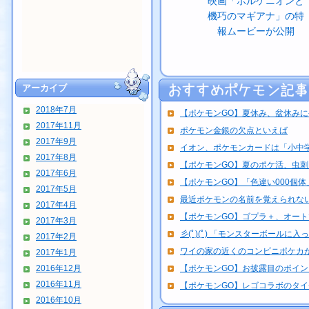
映画「ボルケニオンと
機巧のマギアナ」の特
報ムービーが公開
アーカイブ
2018年7月
【ポケモンGO】夏休み、盆休み
2017年11月
ポケモン金銀の欠点といえば
2017年9月
イオン、ポケモンカードは「小中学
2017年8月
【ポケモンGO】夏のポケ活、虫
2017年6月
【ポケモンGO】「色違い000個体」
2017年5月
最近ポケモンの名前を覚えられな
2017年4月
【ポケモンGO】ゴプラ＋、オートで
2017年3月
彡(ﾟ)(ﾟ) 「モンスターボールに入っ
2017年2月
ワイの家の近くのコンビニポケカが
2017年1月
2016年12月
【ポケモンGO】お披露目のポイント
2016年11月
【ポケモンGO】レゴコラボのタ
2016年10月