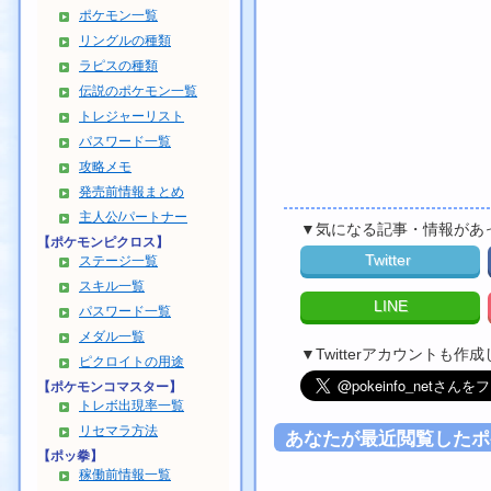
ポケモン一覧
リングルの種類
ラピスの種類
伝説のポケモン一覧
トレジャーリスト
パスワード一覧
攻略メモ
発売前情報まとめ
主人公/パートナー
▼気になる記事・情報があ
【ポケモンピクロス】
Twitter
ステージ一覧
スキル一覧
LINE
パスワード一覧
メダル一覧
▼Twitterアカウントも
ピクロイトの用途
【ポケモンコマスター】
トレボ出現率一覧
リセマラ方法
あなたが最近閲覧したポ
【ポッ拳】
稼働前情報一覧