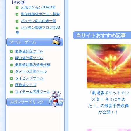
【その他】
人気ポケモンTOP100
類似種族値ポケモン検索
ポケモン名の由来一覧
ポケモン関連ブログRSS
集
当サイトおすすめ記事
ツール・ゲーム
個体値判定ツール
能力値計算ツール
個体値別能力値表作成
ダメージ計算ツール
タイピングゲーム
種族値クイズ
マイチーム管理ツール
「劇場版ポケットモン
スター キミにきめ
スポンサードリンク
た！」の最新予告映像
が公開！！