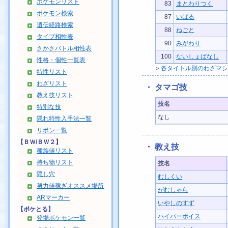
ポケモンリスト
83
まとわりつく
ポケモン検索
87
いばる
遺伝経路検索
88
ねごと
タイプ相性表
90
みがわり
さかさバトル相性表
100
ないしょばなし
性格・個性一覧表
＞
各タイトル別のわざマシ
特性リスト
わざリスト
・ タマゴ技
教え技リスト
技名
特別な技
なし
隠れ特性入手法一覧
リボン一覧
【ＢＷ/ＢＷ２】
・ 教え技
種族値リスト
持ち物リスト
技名
隠し穴
むしくい
努力値稼ぎオススメ場所
がむしゃら
ARマーカー
いやしのすず
【ポケとる】
ハイパーボイス
登場ポケモン一覧