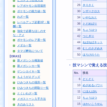
ピカチュウ出現方法
26
きりさく
レアポケモン出現場所
ポケモンの能力値一覧
30
シザークロス
わざ一覧
34
いやなおと
レベルアップ必要XP・報
36
とどめばり
酬一覧
38
ちょうはつ
強化で必要なほしのす
な・アメ
42
つじぎり
ポケモンのレア度一覧
44
ねばねばネット
メダル一覧
46
むしのさざめき
タマゴ孵化について
50
ほろびのうた
【ORAS】
新メガシンカ種族値
・ 技マシンで覚える技
新メガシンカ一覧
ゲンシカイキ一覧
No.
技名
もようがえグッズ
6
どくどく
ひみつきちの場所一覧
10
めざめるパワー
ひみつきちの間取り一覧
11
にほんばれ
とくいわざ一覧
12
ちょうはつ
メガストーン入手方法
15
はかいこうせん
きのみリスト