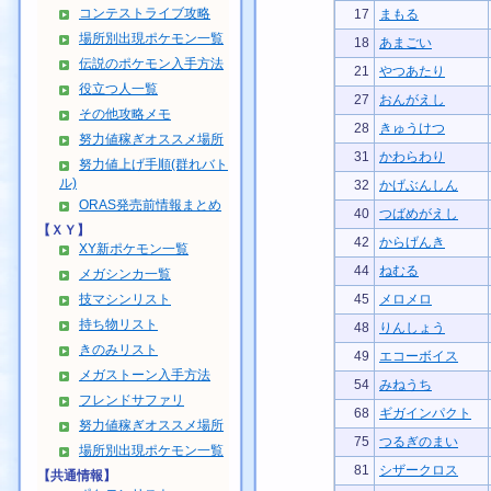
コンテストライブ攻略
17
まもる
場所別出現ポケモン一覧
18
あまごい
伝説のポケモン入手方法
21
やつあたり
役立つ人一覧
27
おんがえし
その他攻略メモ
28
きゅうけつ
努力値稼ぎオススメ場所
31
かわらわり
努力値上げ手順(群れバト
ル)
32
かげぶんしん
ORAS発売前情報まとめ
40
つばめがえし
【ＸＹ】
42
からげんき
XY新ポケモン一覧
44
ねむる
メガシンカ一覧
技マシンリスト
45
メロメロ
持ち物リスト
48
りんしょう
きのみリスト
49
エコーボイス
メガストーン入手方法
54
みねうち
フレンドサファリ
68
ギガインパクト
努力値稼ぎオススメ場所
75
つるぎのまい
場所別出現ポケモン一覧
81
シザークロス
【共通情報】