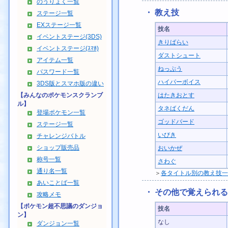
のうりょく一覧
・ 教え技
ステージ一覧
EXステージ一覧
技名
イベントステージ(3DS)
きりばらい
イベントステージ(ｽﾏﾎ)
ダストシュート
アイテム一覧
ねっぷう
パスワード一覧
ハイパーボイス
3DS版とスマホ版の違い
【みんなのポケモンスクランブ
はたきおとす
ル】
タネばくだん
登場ポケモン一覧
ゴッドバード
ステージ一覧
いびき
チャレンジバトル
ショップ販売品
おいかぜ
称号一覧
さわぐ
通り名一覧
＞
各タイトル別の教え技一
あいことば一覧
・ その他で覚えられ
攻略メモ
【ポケモン超不思議のダンジョ
技名
ン】
なし
ダンジョン一覧