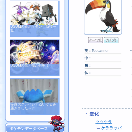
USUMの新ポケモン・新技一
覧
英：
Toucannon
中：
USUMの教え技が判明！！
独：
仏：
等身大グレイシアぬいぐるみ
届きました～☆
・ 進化
ツツケラ
ケララッパ
ポケモンデータベース