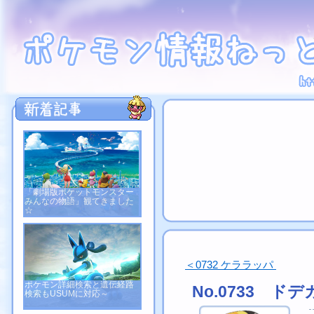
「劇場版ポケットモンスター
みんなの物語」観てきました
☆
＜0732 ケララッパ
ポケモン詳細検索と遺伝経路
No.0733 ド
検索もUSUMに対応～