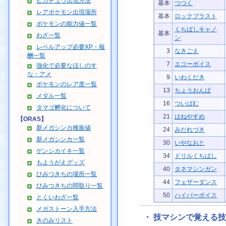
ピカチュウ出現方法
基本
つつく
レアポケモン出現場所
基本
ロックブラスト
ポケモンの能力値一覧
くちばしキャノ
基本
わざ一覧
ン
レベルアップ必要XP・報
3
なきごえ
酬一覧
7
エコーボイス
強化で必要なほしのす
な・アメ
9
いわくだき
ポケモンのレア度一覧
13
ちょうおんぱ
メダル一覧
16
ついばむ
タマゴ孵化について
21
はねやすめ
【ORAS】
新メガシンカ種族値
24
みだれづき
新メガシンカ一覧
30
いやなおと
ゲンシカイキ一覧
34
ドリルくちばし
もようがえグッズ
40
タネマシンガン
ひみつきちの場所一覧
44
フェザーダンス
ひみつきちの間取り一覧
50
ハイパーボイス
とくいわざ一覧
メガストーン入手方法
・ 技マシンで覚える技
きのみリスト