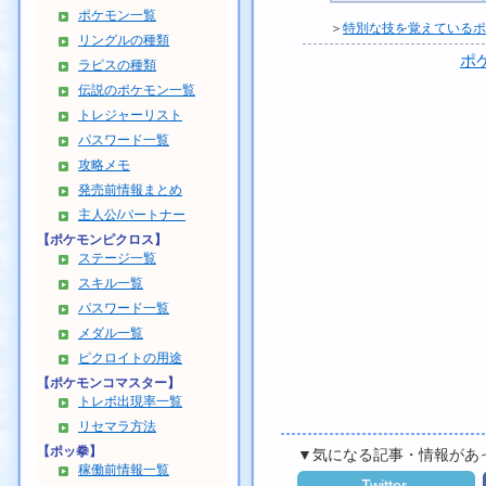
ポケモン一覧
＞
特別な技を覚えているポ
リングルの種類
ポ
ラピスの種類
伝説のポケモン一覧
トレジャーリスト
パスワード一覧
攻略メモ
発売前情報まとめ
主人公/パートナー
【ポケモンピクロス】
ステージ一覧
スキル一覧
パスワード一覧
メダル一覧
ピクロイトの用途
【ポケモンコマスター】
トレボ出現率一覧
リセマラ方法
【ポッ拳】
▼気になる記事・情報があ
稼働前情報一覧
Twitter