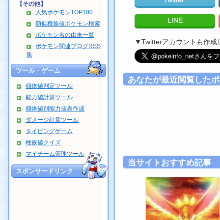
【その他】
人気ポケモンTOP100
LINE
類似種族値ポケモン検索
ポケモン名の由来一覧
▼Twitterアカウントも
ポケモン関連ブログRSS
集
ツール・ゲーム
あなたが最近閲覧したポ
個体値判定ツール
能力値計算ツール
個体値別能力値表作成
ダメージ計算ツール
タイピングゲーム
種族値クイズ
マイチーム管理ツール
当サイトおすすめ記事
スポンサードリンク