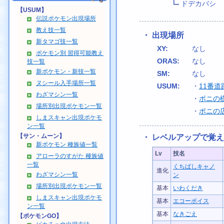
ドデカバシ
【USUM】
伝説ポケモン出現場所
教え技一覧
・ 出現場所
新タマゴ技一覧
XY:
なし
ポケモン別 習得可能教え
ORAS:
なし
技一覧
新ポケモン・新技一覧
SM:
なし
ヌシール入手場所一覧
USUM:
・
11番道
わざマシン一覧
・
ポニの
場所別出現ポケモン一覧
・
ポニの
しまスキャン出現ポケモ
ン一覧
【サン・ムーン】
・ レベルアップで覚
新ポケモン 種族値一覧
Lv
技名
アローラのすがた 種族値
一覧
くちばしキャノ
進化
わざマシン一覧
ン
場所別出現ポケモン一覧
基本
いわくだき
しまスキャン出現ポケモ
基本
エコーボイス
ン一覧
基本
なきごえ
【ポケモンGO】