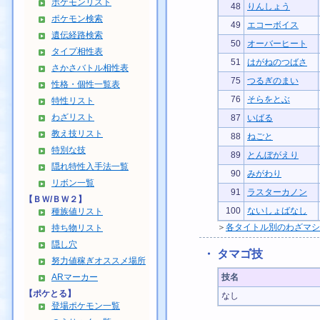
ポケモンリスト
48
りんしょう
ポケモン検索
49
エコーボイス
遺伝経路検索
50
オーバーヒート
タイプ相性表
51
はがねのつばさ
さかさバトル相性表
75
つるぎのまい
性格・個性一覧表
76
そらをとぶ
特性リスト
わざリスト
87
いばる
教え技リスト
88
ねごと
特別な技
89
とんぼがえり
隠れ特性入手法一覧
90
みがわり
リボン一覧
91
ラスターカノン
【ＢＷ/ＢＷ２】
100
ないしょばなし
種族値リスト
＞
各タイトル別のわざマシ
持ち物リスト
隠し穴
・ タマゴ技
努力値稼ぎオススメ場所
ARマーカー
技名
【ポケとる】
なし
登場ポケモン一覧