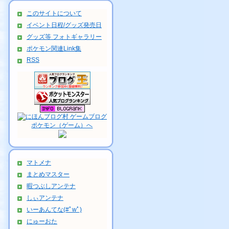
このサイトについて
イベント日程/グッズ発売日
グッズ等 フォトギャラリー
ポケモン関連Link集
RSS
マトメナ
まとめマスター
暇つぶしアンテナ
しぃアンテナ
いーあんてな(#ﾟwﾟ)
にゅーおた