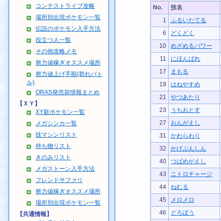
コンテストライブ攻略
No.
技名
場所別出現ポケモン一覧
1
ふるいたてる
伝説のポケモン入手方法
6
どくどく
役立つ人一覧
10
めざめるパワー
その他攻略メモ
11
にほんばれ
努力値稼ぎオススメ場所
17
まもる
努力値上げ手順(群れバト
ル)
19
はねやすめ
ORAS発売前情報まとめ
21
やつあたり
【ＸＹ】
23
うちおとす
XY新ポケモン一覧
27
おんがえし
メガシンカ一覧
技マシンリスト
31
かわらわり
持ち物リスト
32
かげぶんしん
きのみリスト
40
つばめがえし
メガストーン入手方法
43
ニトロチャージ
フレンドサファリ
44
ねむる
努力値稼ぎオススメ場所
45
メロメロ
場所別出現ポケモン一覧
46
どろぼう
【共通情報】