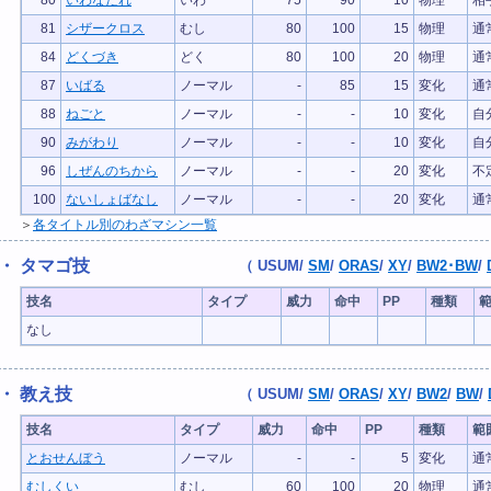
80
いわなだれ
いわ
75
90
10
物理
相
81
シザークロス
むし
80
100
15
物理
通
84
どくづき
どく
80
100
20
物理
通
87
いばる
ノーマル
-
85
15
変化
通
88
ねごと
ノーマル
-
-
10
変化
自
90
みがわり
ノーマル
-
-
10
変化
自
96
しぜんのちから
ノーマル
-
-
20
変化
不
100
ないしょばなし
ノーマル
-
-
20
変化
通
＞
各タイトル別のわざマシン一覧
・ タマゴ技
（
USUM
/
SM
/
ORAS
/
XY
/
BW2･BW
/
技名
タイプ
威力
命中
PP
種類
なし
・ 教え技
（
USUM
/
SM
/
ORAS
/
XY
/
BW2
/
BW
/
技名
タイプ
威力
命中
PP
種類
範
とおせんぼう
ノーマル
-
-
5
変化
通
むしくい
むし
60
100
20
物理
通