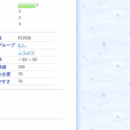
2
0
0
0
数
5120歩
グループ
むし
こうぶつ
率
♂:50 ♀:50
験値
166
つき度
70
やすさ
75