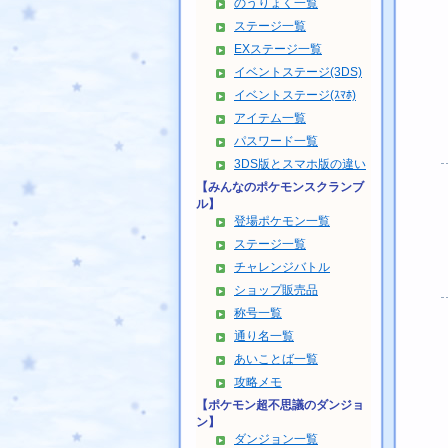
のうりょく一覧
ステージ一覧
EXステージ一覧
イベントステージ(3DS)
イベントステージ(ｽﾏﾎ)
アイテム一覧
パスワード一覧
3DS版とスマホ版の違い
【みんなのポケモンスクランブ
ル】
登場ポケモン一覧
ステージ一覧
チャレンジバトル
ショップ販売品
称号一覧
通り名一覧
あいことば一覧
攻略メモ
【ポケモン超不思議のダンジョ
ン】
ダンジョン一覧