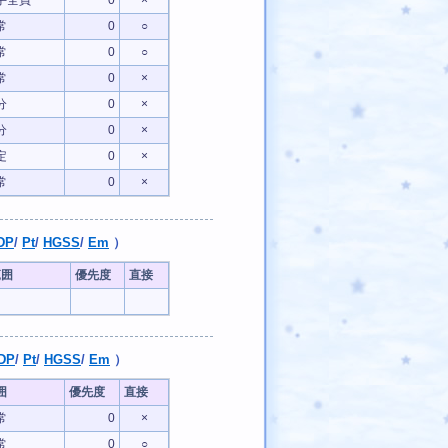
手全員
0
×
常
0
○
常
0
○
常
0
×
分
0
×
分
0
×
定
0
×
常
0
×
DP
/
Pt
/
HGSS
/
Em
）
範囲
優先度
直接
DP
/
Pt
/
HGSS
/
Em
）
囲
優先度
直接
常
0
×
常
0
○