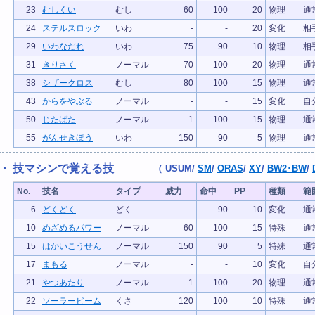
23
むしくい
むし
60
100
20
物理
通
24
ステルスロック
いわ
-
-
20
変化
相
29
いわなだれ
いわ
75
90
10
物理
相
31
きりさく
ノーマル
70
100
20
物理
通
38
シザークロス
むし
80
100
15
物理
通
43
からをやぶる
ノーマル
-
-
15
変化
自
50
じたばた
ノーマル
1
100
15
物理
通
55
がんせきほう
いわ
150
90
5
物理
通
・ 技マシンで覚える技
（
USUM
/
SM
/
ORAS
/
XY
/
BW2･BW
/
No.
技名
タイプ
威力
命中
PP
種類
範
6
どくどく
どく
-
90
10
変化
通
10
めざめるパワー
ノーマル
60
100
15
特殊
通
15
はかいこうせん
ノーマル
150
90
5
特殊
通
17
まもる
ノーマル
-
-
10
変化
自
21
やつあたり
ノーマル
1
100
20
物理
通
22
ソーラービーム
くさ
120
100
10
特殊
通