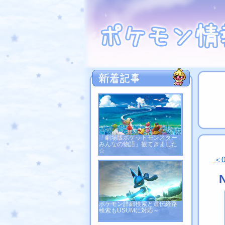
「劇場版ポケットモンスター
みんなの物語」観てきました
☆
＜
ポケモン詳細検索と遺伝経路
検索もUSUMに対応～