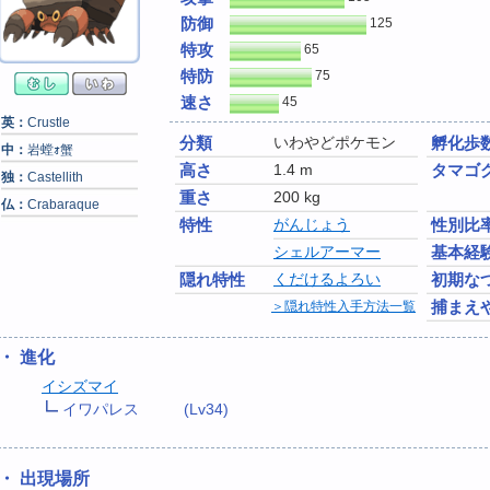
防御
125
特攻
65
特防
75
速さ
45
英：
Crustle
分類
いわやどポケモン
孵化歩
中：
岩螳ｫ蟹
高さ
1.4 m
タマゴ
独：
Castellith
重さ
200 kg
仏：
Crabaraque
特性
がんじょう
性別比
シェルアーマー
基本経
隠れ特性
くだけるよろい
初期な
捕まえ
＞隠れ特性入手方法一覧
・ 進化
イシズマイ
イワパレス
(Lv34)
・ 出現場所