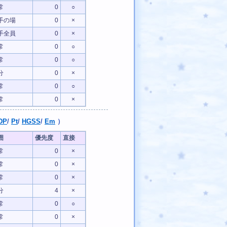
常
0
○
手の場
0
×
手全員
0
×
常
0
○
常
0
○
分
0
×
常
0
○
常
0
×
DP
/
Pt
/
HGSS
/
Em
）
囲
優先度
直接
常
0
×
常
0
×
常
0
×
分
4
×
常
0
○
常
0
×