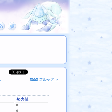
へ
0559 ズルッグ ＞
努力値
0
0