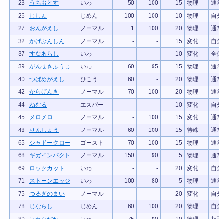
23
うちおとす
いわ
50
100
15
物理
通
26
じしん
じめん
100
100
10
物理
自
27
おんがえし
ノーマル
1
100
20
物理
通
32
かげぶんしん
ノーマル
-
-
15
変化
自
37
すなあらし
いわ
-
-
10
変化
全
39
がんせきふうじ
いわ
60
95
15
物理
通
40
つばめがえし
ひこう
60
-
20
物理
通
42
からげんき
ノーマル
70
100
20
物理
通
44
ねむる
エスパー
-
-
10
変化
自
45
メロメロ
ノーマル
-
100
15
変化
通
48
りんしょう
ノーマル
60
100
15
特殊
通
65
シャドークロー
ゴースト
70
100
15
物理
通
68
ギガインパクト
ノーマル
150
90
5
物理
通
69
ロックカット
いわ
-
-
20
変化
自
71
ストーンエッジ
いわ
100
80
5
物理
通
75
つるぎのまい
ノーマル
-
-
20
変化
自
78
じならし
じめん
60
100
20
物理
自