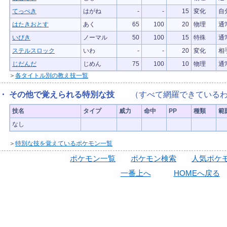
てっぺき
はがね
-
-
15
変化
自
はたきおとす
あく
65
100
20
物理
通
いびき
ノーマル
50
100
15
特殊
通
ステルスロック
いわ
-
-
20
変化
相
じだんだ
じめん
75
100
10
物理
通
＞
各タイトル別の教え技一覧
・ その他で覚えられる特別な技
（すべて網羅できているわ
技名
タイプ
威力
命中
PP
種類
範
なし
＞
特別な技を覚えているポケモン一覧
ポケモン一覧
ポケモン検索
人気ポケモ
一番上へ
HOMEへ戻る