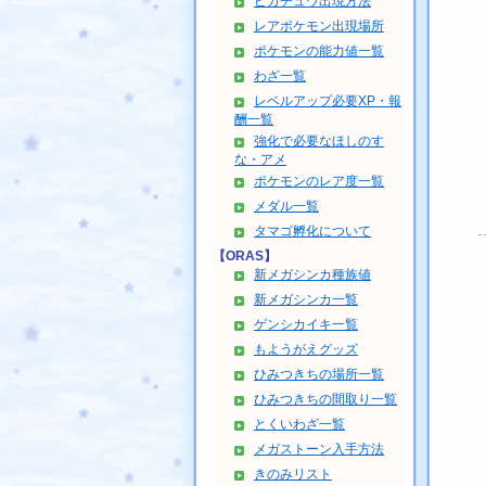
ピカチュウ出現方法
レアポケモン出現場所
ポケモンの能力値一覧
わざ一覧
レベルアップ必要XP・報
酬一覧
強化で必要なほしのす
な・アメ
ポケモンのレア度一覧
メダル一覧
タマゴ孵化について
【ORAS】
新メガシンカ種族値
新メガシンカ一覧
ゲンシカイキ一覧
もようがえグッズ
ひみつきちの場所一覧
ひみつきちの間取り一覧
とくいわざ一覧
メガストーン入手方法
きのみリスト