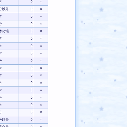
常
0
×
分以外
0
×
常
0
○
分
0
×
体の場
0
×
常
0
×
常
0
○
常
0
○
分
0
×
常
0
×
常
0
×
常
0
○
常
0
○
分
0
×
常
0
×
分
0
×
分以外
0
×