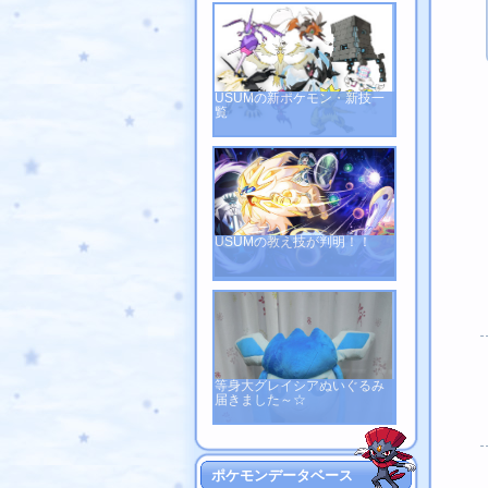
USUMの新ポケモン・新技一
覧
USUMの教え技が判明！！
等身大グレイシアぬいぐるみ
届きました～☆
ポケモンデータベース