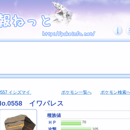
0557 イシズマイ
ポケモン一覧へ
ポケモン検索
No.0558 イワパレス
種族値
ＨＰ
70
攻撃
105