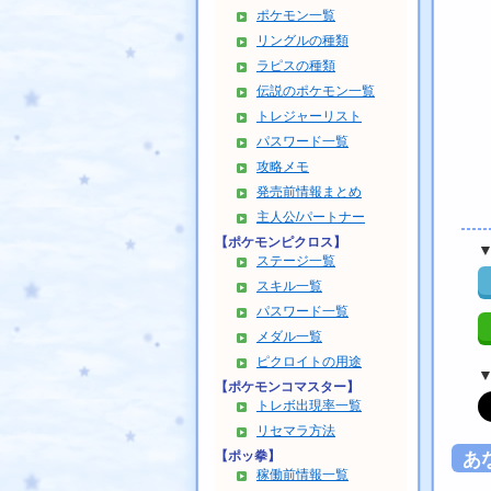
ポケモン一覧
リングルの種類
ラピスの種類
伝説のポケモン一覧
トレジャーリスト
パスワード一覧
攻略メモ
発売前情報まとめ
主人公/パートナー
【ポケモンピクロス】
ステージ一覧
スキル一覧
パスワード一覧
メダル一覧
ピクロイトの用途
【ポケモンコマスター】
トレボ出現率一覧
リセマラ方法
【ポッ拳】
あ
稼働前情報一覧