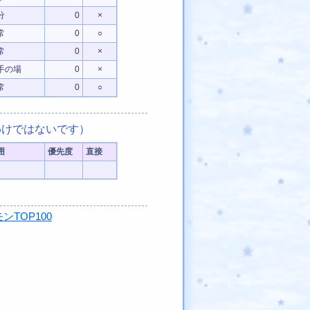
分
0
×
常
0
○
常
0
×
手の場
0
×
常
0
○
けではないです）
囲
優先度
直接
ンTOP100