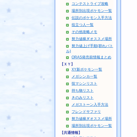
コンテストライブ攻略
場所別出現ポケモン一覧
伝説のポケモン入手方法
役立つ人一覧
その他攻略メモ
努力値稼ぎオススメ場所
努力値上げ手順(群れバト
ル)
ORAS発売前情報まとめ
【ＸＹ】
XY新ポケモン一覧
メガシンカ一覧
技マシンリスト
持ち物リスト
きのみリスト
メガストーン入手方法
フレンドサファリ
努力値稼ぎオススメ場所
場所別出現ポケモン一覧
【共通情報】