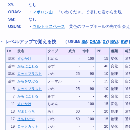
XY:
なし
ORAS:
・
マボロシ山
「いわくだき」で壊した岩から出現
SM:
なし
USUM:
・
ウルトラスペース
黄色のワープホールの先で出会え
・ レベルアップで覚える技
（
USUM
/
SM
/
ORAS
/
XY
/
BW2
/
BW
/
Lv
技名
タイプ
威力
命中
PP
種類
範
基本
すなかけ
じめん
-
100
15
変化
通
基本
からにこもる
みず
-
-
40
変化
自
基本
ロックブラスト
いわ
25
90
10
物理
通
基本
からをやぶる
ノーマル
-
-
15
変化
自
5
ロックブラスト
いわ
25
90
10
物理
通
7
からにこもる
みず
-
-
40
変化
自
11
すなかけ
じめん
-
100
15
変化
通
13
だましうち
あく
60
-
20
物理
通
17
うちおとす
いわ
50
100
15
物理
通
19
ロックカット
いわ
-
-
20
変化
自