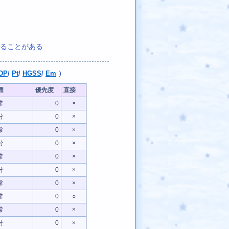
ることがある
DP
/
Pt
/
HGSS
/
Em
）
囲
優先度
直接
常
0
×
分
0
×
常
0
×
分
0
×
常
0
×
分
0
×
常
0
×
常
0
○
常
0
×
分
0
×