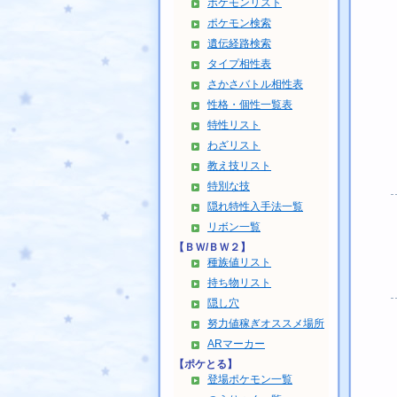
ポケモンリスト
ポケモン検索
遺伝経路検索
タイプ相性表
さかさバトル相性表
性格・個性一覧表
特性リスト
わざリスト
教え技リスト
特別な技
隠れ特性入手法一覧
リボン一覧
【ＢＷ/ＢＷ２】
種族値リスト
持ち物リスト
隠し穴
努力値稼ぎオススメ場所
ARマーカー
【ポケとる】
登場ポケモン一覧