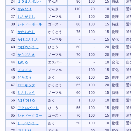
24
１０まんボルト
でんき
90
100
15
特殊
通
25
かみなり
でんき
110
70
10
特殊
通
27
おんがえし
ノーマル
1
100
20
物理
通
30
シャドーボール
ゴースト
80
100
15
特殊
通
31
かわらわり
かくとう
75
100
15
物理
通
32
かげぶんしん
ノーマル
-
-
15
変化
自
40
つばめがえし
ひこう
60
-
20
物理
通
42
からげんき
ノーマル
70
100
20
物理
通
44
ねむる
エスパー
-
-
10
変化
自
45
メロメロ
ノーマル
-
100
15
変化
通
46
どろぼう
あく
60
100
25
物理
通
47
ローキック
かくとう
65
100
20
物理
通
48
りんしょう
ノーマル
60
100
15
特殊
通
56
なげつける
あく
1
100
10
物理
通
62
アクロバット
ひこう
55
100
15
物理
通
65
シャドークロー
ゴースト
70
100
15
物理
通
66
しっぺがえし
あく
50
100
10
物理
通
73
でんじは
でんき
-
90
20
変化
通