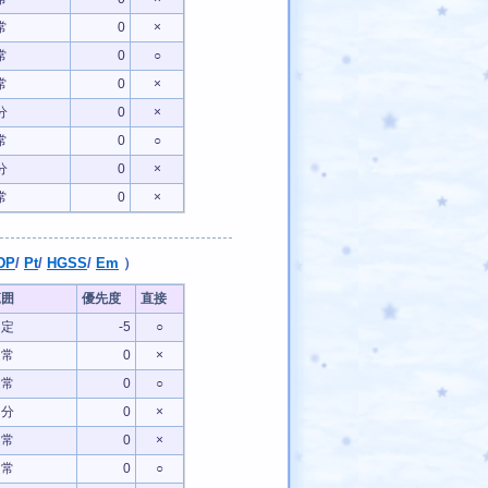
常
0
×
常
0
○
常
0
×
分
0
×
常
0
○
分
0
×
常
0
×
DP
/
Pt
/
HGSS
/
Em
）
範囲
優先度
直接
不定
-5
○
通常
0
×
通常
0
○
自分
0
×
通常
0
×
通常
0
○