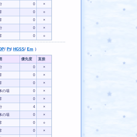
分
0
×
常
0
○
常
0
×
分
0
×
常
0
○
DP
/
Pt
/
HGSS
/
Em
）
囲
優先度
直接
分
0
×
常
0
×
常
0
×
体の場
0
×
常
0
×
分
4
×
体の場
0
×
常
0
○
常
0
×