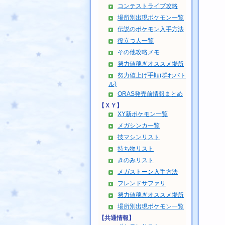
コンテストライブ攻略
場所別出現ポケモン一覧
伝説のポケモン入手方法
役立つ人一覧
その他攻略メモ
努力値稼ぎオススメ場所
努力値上げ手順(群れバト
ル)
ORAS発売前情報まとめ
【ＸＹ】
XY新ポケモン一覧
メガシンカ一覧
技マシンリスト
持ち物リスト
きのみリスト
メガストーン入手方法
フレンドサファリ
努力値稼ぎオススメ場所
場所別出現ポケモン一覧
【共通情報】