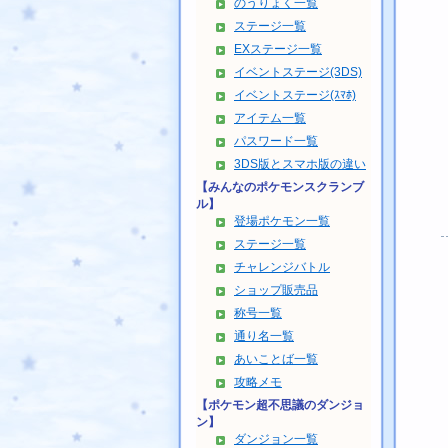
のうりょく一覧
ステージ一覧
EXステージ一覧
イベントステージ(3DS)
イベントステージ(ｽﾏﾎ)
アイテム一覧
パスワード一覧
3DS版とスマホ版の違い
【みんなのポケモンスクランブ
ル】
登場ポケモン一覧
ステージ一覧
チャレンジバトル
ショップ販売品
称号一覧
通り名一覧
あいことば一覧
攻略メモ
【ポケモン超不思議のダンジョ
ン】
ダンジョン一覧