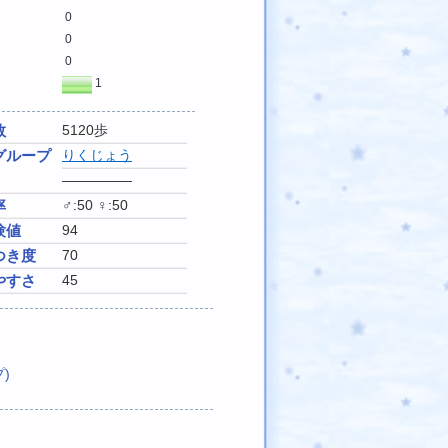
0
0
0
1
数
5120歩
グループ
りくじょう
―――――
率
♂:50 ♀:50
験値
94
つき度
70
やすさ
45
)