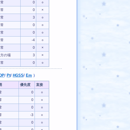
通常
0
○
通常
0
×
通常
3
○
通常
0
○
通常
0
○
通常
-4
○
通常
0
×
味方の場
3
×
通常
0
○
DP
/
Pt
/
HGSS
/
Em
）
囲
優先度
直接
常
0
○
常
0
○
常
0
○
常
-3
○
常
0
○