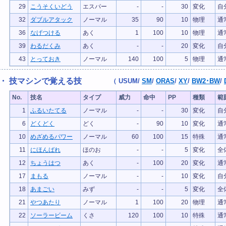
29
こうそくいどう
エスパー
-
-
30
変化
自
32
ダブルアタック
ノーマル
35
90
10
物理
通
36
なげつける
あく
1
100
10
物理
通
39
わるだくみ
あく
-
-
20
変化
自
43
とっておき
ノーマル
140
100
5
物理
通
・ 技マシンで覚える技
（
USUM
/
SM
/
ORAS
/
XY
/
BW2･BW
/
No.
技名
タイプ
威力
命中
PP
種類
範
1
ふるいたてる
ノーマル
-
-
30
変化
自
6
どくどく
どく
-
90
10
変化
通
10
めざめるパワー
ノーマル
60
100
15
特殊
通
11
にほんばれ
ほのお
-
-
5
変化
全
12
ちょうはつ
あく
-
100
20
変化
通
17
まもる
ノーマル
-
-
10
変化
自
18
あまごい
みず
-
-
5
変化
全
21
やつあたり
ノーマル
1
100
20
物理
通
22
ソーラービーム
くさ
120
100
10
特殊
通