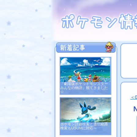
「劇場版ポケットモンスター
みんなの物語」観てきました
☆
＜
ポケモン詳細検索と遺伝経路
検索もUSUMに対応～