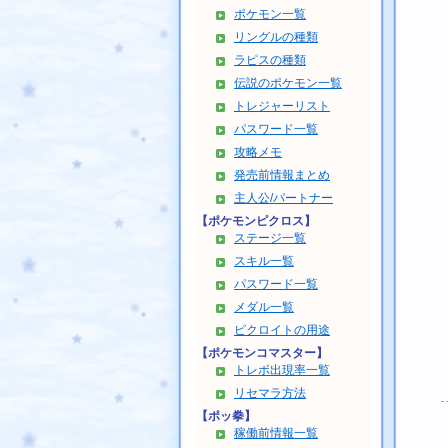
ポケモン一覧
リングルの種類
ラピスの種類
伝説のポケモン一覧
トレジャーリスト
パスワード一覧
攻略メモ
発売前情報まとめ
主人公/パートナー
【ポケモンピクロス】
ステージ一覧
スキル一覧
パスワード一覧
メダル一覧
ピクロイトの用途
【ポケモンコマスター】
トレボ出現率一覧
リセマラ方法
【ポッ拳】
稼働前情報一覧