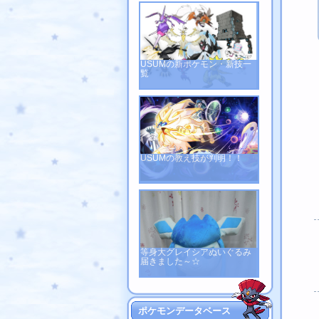
USUMの新ポケモン・新技一
覧
USUMの教え技が判明！！
等身大グレイシアぬいぐるみ
届きました～☆
ポケモンデータベース