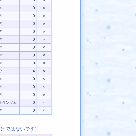
常
0
×
常
0
○
常
0
○
常
0
○
常
0
○
常
0
○
常
0
×
常
0
×
常
0
×
分
4
×
常
0
×
常
0
×
常
0
○
手ランダム
0
×
常
0
×
けではないです）