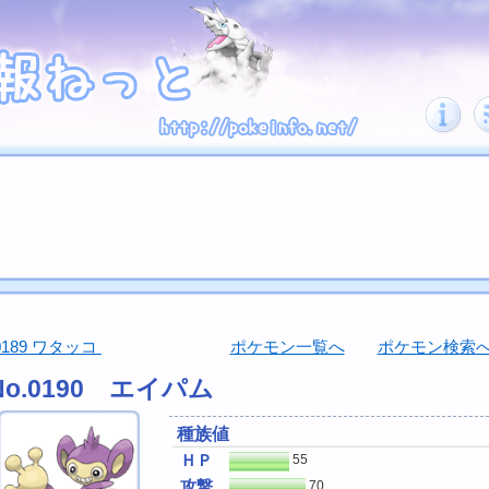
0189 ワタッコ
ポケモン一覧へ
ポケモン検索
No.0190 エイパム
種族値
ＨＰ
55
攻撃
70