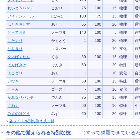
ダストシュート
どく
120
80
5
物理
通
れいとうパンチ
こおり
75
100
15
物理
通
アイアンテール
はがね
100
75
15
物理
通
はたきおとす
あく
65
100
20
物理
通
とっておき
ノーマル
140
100
5
物理
通
けたぐり
かくとう
1
100
20
物理
通
なりきり
エスパー
-
-
10
変化
通
タネばくだん
くさ
80
100
15
物理
通
でんげきは
でんき
60
-
20
特殊
通
よこどり
あく
-
-
10
変化
自
いびき
ノーマル
50
100
15
特殊
通
うらみ
ゴースト
-
100
10
変化
通
かみなりパンチ
でんき
75
100
15
物理
通
さわぐ
ノーマル
90
100
10
特殊
相
みずのはどう
みず
60
100
20
特殊
通
＞
各タイトル別の教え技一覧
・ その他で覚えられる特別な技
（すべて網羅できているわ