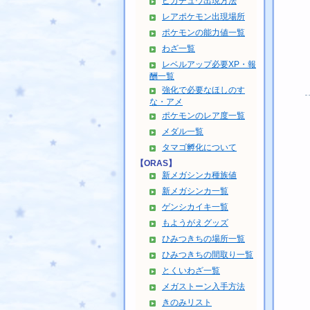
ピカチュウ出現方法
レアポケモン出現場所
ポケモンの能力値一覧
わざ一覧
レベルアップ必要XP・報
酬一覧
強化で必要なほしのす
な・アメ
ポケモンのレア度一覧
メダル一覧
タマゴ孵化について
【ORAS】
新メガシンカ種族値
新メガシンカ一覧
ゲンシカイキ一覧
もようがえグッズ
ひみつきちの場所一覧
ひみつきちの間取り一覧
とくいわざ一覧
メガストーン入手方法
きのみリスト