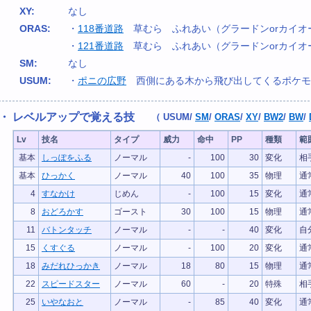
XY:
なし
ORAS:
・
118番道路
草むら ふれあい（グラードンorカイオ
・
121番道路
草むら ふれあい（グラードンorカイオ
SM:
なし
USUM:
・
ポニの広野
西側にある木から飛び出してくるポケモ
・ レベルアップで覚える技
（
USUM
/
SM
/
ORAS
/
XY
/
BW2
/
BW
/
Lv
技名
タイプ
威力
命中
PP
種類
範
基本
しっぽをふる
ノーマル
-
100
30
変化
相
基本
ひっかく
ノーマル
40
100
35
物理
通
4
すなかけ
じめん
-
100
15
変化
通
8
おどろかす
ゴースト
30
100
15
物理
通
11
バトンタッチ
ノーマル
-
-
40
変化
自
15
くすぐる
ノーマル
-
100
20
変化
通
18
みだれひっかき
ノーマル
18
80
15
物理
通
22
スピードスター
ノーマル
60
-
20
特殊
相
25
いやなおと
ノーマル
-
85
40
変化
通