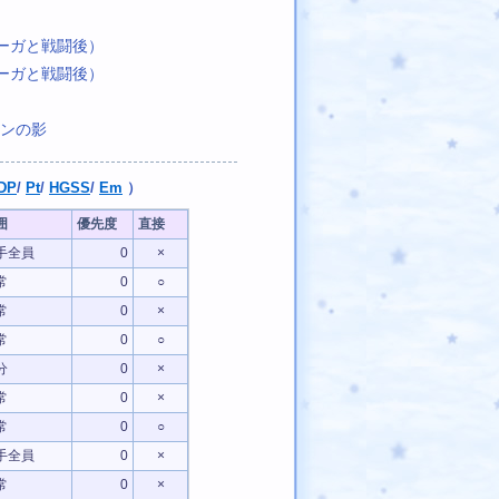
ーガと戦闘後）
ーガと戦闘後）
ンの影
DP
/
Pt
/
HGSS
/
Em
）
囲
優先度
直接
手全員
0
×
常
0
○
常
0
×
常
0
○
分
0
×
常
0
×
常
0
○
手全員
0
×
常
0
×