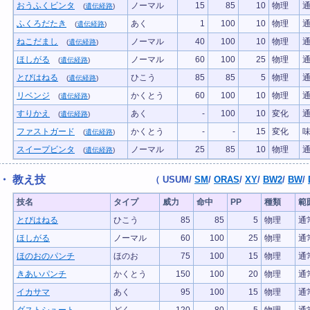
おうふくビンタ
ノーマル
15
85
10
物理
(
遺伝経路
)
ふくろだたき
あく
1
100
10
物理
(
遺伝経路
)
ねこだまし
ノーマル
40
100
10
物理
(
遺伝経路
)
ほしがる
ノーマル
60
100
25
物理
(
遺伝経路
)
とびはねる
ひこう
85
85
5
物理
(
遺伝経路
)
リベンジ
かくとう
60
100
10
物理
(
遺伝経路
)
すりかえ
あく
-
100
10
変化
(
遺伝経路
)
ファストガード
かくとう
-
-
15
変化
(
遺伝経路
)
スイープビンタ
ノーマル
25
85
10
物理
(
遺伝経路
)
・ 教え技
（
USUM
/
SM
/
ORAS
/
XY
/
BW2
/
BW
/
技名
タイプ
威力
命中
PP
種類
範
とびはねる
ひこう
85
85
5
物理
通
ほしがる
ノーマル
60
100
25
物理
通
ほのおのパンチ
ほのお
75
100
15
物理
通
きあいパンチ
かくとう
150
100
20
物理
通
イカサマ
あく
95
100
15
物理
通