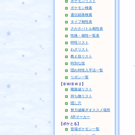
ポケモンリスト
ポケモン検索
遺伝経路検索
タイプ相性表
さかさバトル相性表
性格・個性一覧表
特性リスト
わざリスト
教え技リスト
特別な技
隠れ特性入手法一覧
リボン一覧
【ＢＷ/ＢＷ２】
種族値リスト
持ち物リスト
隠し穴
努力値稼ぎオススメ場所
ARマーカー
【ポケとる】
登場ポケモン一覧