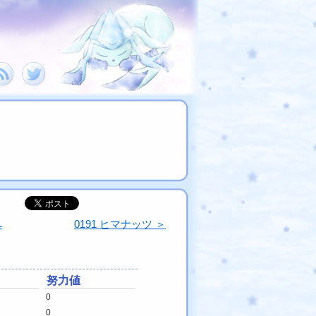
へ
0191 ヒマナッツ ＞
努力値
0
0