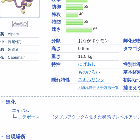
防御
55
特攻
40
特防
55
速さ
85
英：
Aipom
分類
おながポケモン
孵化歩
中：
長尾怪手
高さ
0.8 m
タマゴ
独：
Griffel
重さ
11.5 kg
仏：
Capumain
特性
にげあし
性別比
ものひろい
基本経
隠れ特性
スキルリンク
初期な
捕まえ
＞隠れ特性入手方法一覧
・ 進化
エイパム
エテボース
(ダブルアタックを覚えた状態でレベルアップ
・ 出現場所