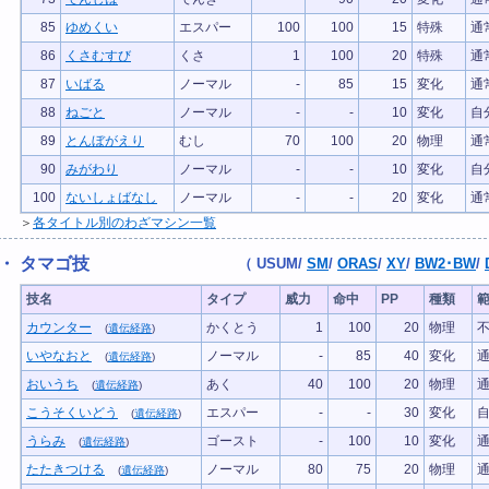
85
ゆめくい
エスパー
100
100
15
特殊
通
86
くさむすび
くさ
1
100
20
特殊
通
87
いばる
ノーマル
-
85
15
変化
通
88
ねごと
ノーマル
-
-
10
変化
自
89
とんぼがえり
むし
70
100
20
物理
通
90
みがわり
ノーマル
-
-
10
変化
自
100
ないしょばなし
ノーマル
-
-
20
変化
通
＞
各タイトル別のわざマシン一覧
・ タマゴ技
（
USUM
/
SM
/
ORAS
/
XY
/
BW2･BW
/
技名
タイプ
威力
命中
PP
種類
カウンター
かくとう
1
100
20
物理
(
遺伝経路
)
いやなおと
ノーマル
-
85
40
変化
(
遺伝経路
)
おいうち
あく
40
100
20
物理
(
遺伝経路
)
こうそくいどう
エスパー
-
-
30
変化
(
遺伝経路
)
うらみ
ゴースト
-
100
10
変化
(
遺伝経路
)
たたきつける
ノーマル
80
75
20
物理
(
遺伝経路
)