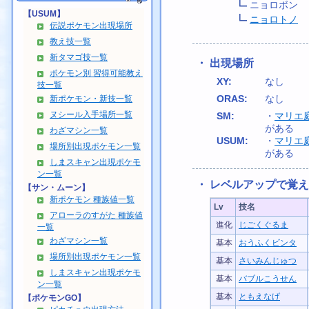
ニョロボン
【USUM】
ニョロトノ
伝説ポケモン出現場所
教え技一覧
新タマゴ技一覧
・ 出現場所
ポケモン別 習得可能教え
XY:
なし
技一覧
ORAS:
なし
新ポケモン・新技一覧
ヌシール入手場所一覧
SM:
・
マリエ
がある
わざマシン一覧
USUM:
・
マリエ
場所別出現ポケモン一覧
がある
しまスキャン出現ポケモ
ン一覧
・ レベルアップで覚
【サン・ムーン】
新ポケモン 種族値一覧
Lv
技名
アローラのすがた 種族値
進化
じごくぐるま
一覧
わざマシン一覧
基本
おうふくビンタ
場所別出現ポケモン一覧
基本
さいみんじゅつ
しまスキャン出現ポケモ
基本
バブルこうせん
ン一覧
基本
ともえなげ
【ポケモンGO】