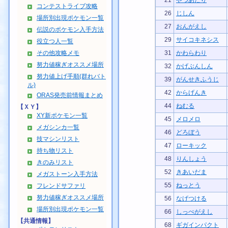
21
やつあたり
コンテストライブ攻略
26
じしん
場所別出現ポケモン一覧
27
おんがえし
伝説のポケモン入手方法
29
サイコキネシス
役立つ人一覧
その他攻略メモ
31
かわらわり
努力値稼ぎオススメ場所
32
かげぶんしん
努力値上げ手順(群れバト
39
がんせきふうじ
ル)
42
からげんき
ORAS発売前情報まとめ
44
ねむる
【ＸＹ】
XY新ポケモン一覧
45
メロメロ
メガシンカ一覧
46
どろぼう
技マシンリスト
47
ローキック
持ち物リスト
48
りんしょう
きのみリスト
52
きあいだま
メガストーン入手方法
55
ねっとう
フレンドサファリ
努力値稼ぎオススメ場所
56
なげつける
場所別出現ポケモン一覧
66
しっぺがえし
【共通情報】
68
ギガインパクト