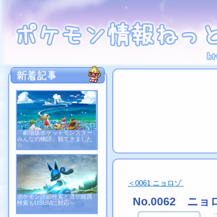
「劇場版ポケットモンスター
みんなの物語」観てきました
☆
＜0061 ニョロゾ
ポケモン詳細検索と遺伝経路
No.0062 ニ
検索もUSUMに対応～