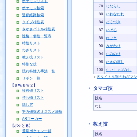
ポケモンリスト
78
じならし
ポケモン検索
80
いわなだれ
遺伝経路検索
タイプ相性表
84
どくづき
さかさバトル相性表
87
いばる
性格・個性一覧表
88
ねごと
特性リスト
90
みがわり
わざリスト
94
なみのり
教え技リスト
98
たきのぼり
特別な技
100
ないしょばなし
隠れ特性入手法一覧
＞
各タイトル別のわざマシ
リボン一覧
【ＢＷ/ＢＷ２】
・ タマゴ技
種族値リスト
持ち物リスト
技名
隠し穴
なし
努力値稼ぎオススメ場所
ARマーカー
・ 教え技
【ポケとる】
登場ポケモン一覧
技名