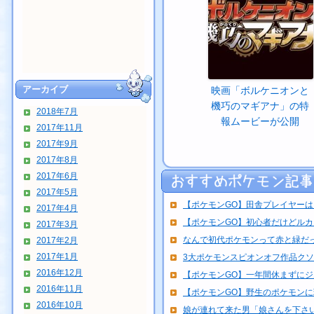
アーカイブ
映画「ボルケニオンと
機巧のマギアナ」の特
2018年7月
報ムービーが公開
2017年11月
2017年9月
2017年8月
2017年6月
2017年5月
【ポケモンGO】田舎プレイヤーは自
2017年4月
【ポケモンGO】初心者だけどルカリ
2017年3月
なんで初代ポケモンって赤と緑だ
2017年2月
2017年1月
3大ポケモンスピオンオフ作品クソゲ
2016年12月
【ポケモンGO】一年間休まずにジム
2016年11月
【ポケモンGO】野生のポケモン
2016年10月
娘が連れて来た男「娘さんを下さい