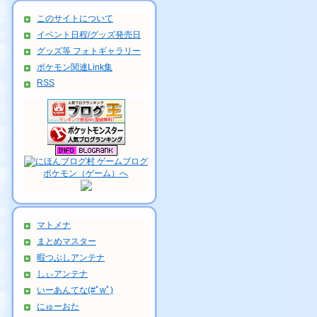
このサイトについて
イベント日程/グッズ発売日
グッズ等 フォトギャラリー
ポケモン関連Link集
RSS
マトメナ
まとめマスター
暇つぶしアンテナ
しぃアンテナ
いーあんてな(#ﾟwﾟ)
にゅーおた