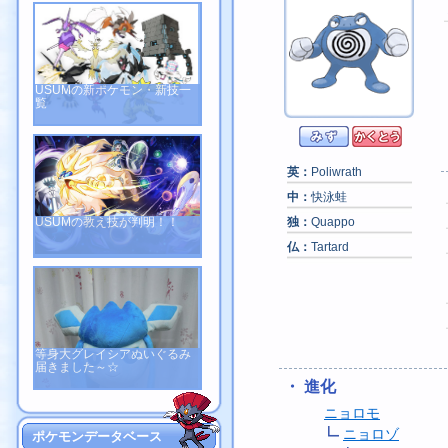
USUMの新ポケモン・新技一
覧
英：
Poliwrath
中：
快泳蛙
USUMの教え技が判明！！
独：
Quappo
仏：
Tartard
等身大グレイシアぬいぐるみ
届きました～☆
・ 進化
ニョロモ
ニョロゾ
ポケモンデータベース