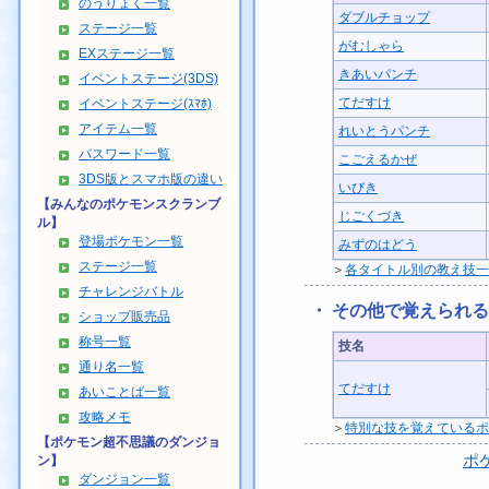
のうりょく一覧
ダブルチョップ
ステージ一覧
がむしゃら
EXステージ一覧
きあいパンチ
イベントステージ(3DS)
てだすけ
イベントステージ(ｽﾏﾎ)
アイテム一覧
れいとうパンチ
パスワード一覧
こごえるかぜ
3DS版とスマホ版の違い
いびき
【みんなのポケモンスクランブ
じごくづき
ル】
登場ポケモン一覧
みずのはどう
ステージ一覧
＞
各タイトル別の教え技一
チャレンジバトル
・ その他で覚えられ
ショップ販売品
称号一覧
技名
通り名一覧
てだすけ
あいことば一覧
攻略メモ
＞
特別な技を覚えているポ
【ポケモン超不思議のダンジョ
ポ
ン】
ダンジョン一覧