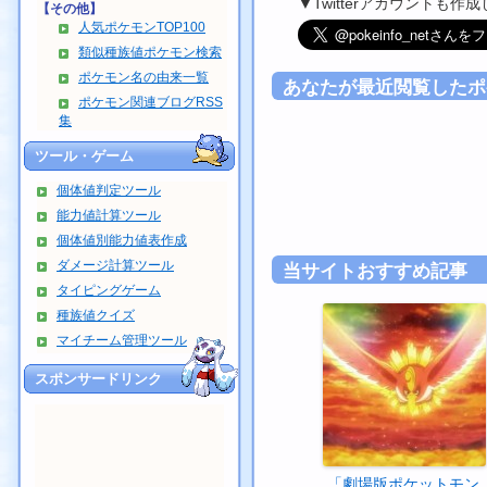
▼Twitterアカウントも
【その他】
人気ポケモンTOP100
類似種族値ポケモン検索
ポケモン名の由来一覧
あなたが最近閲覧したポ
ポケモン関連ブログRSS
集
ツール・ゲーム
個体値判定ツール
能力値計算ツール
個体値別能力値表作成
ダメージ計算ツール
当サイトおすすめ記事
タイピングゲーム
種族値クイズ
マイチーム管理ツール
スポンサードリンク
「劇場版ポケットモン