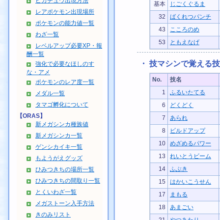
ピカチュウ出現方法
基本
じごくぐるま
レアポケモン出現場所
32
ばくれつパンチ
ポケモンの能力値一覧
43
こころのめ
わざ一覧
53
ともえなげ
レベルアップ必要XP・報
酬一覧
・ 技マシンで覚える技
強化で必要なほしのす
な・アメ
No.
技名
ポケモンのレア度一覧
1
ふるいたてる
メダル一覧
タマゴ孵化について
6
どくどく
【ORAS】
7
あられ
新メガシンカ種族値
8
ビルドアップ
新メガシンカ一覧
10
めざめるパワー
ゲンシカイキ一覧
13
れいとうビーム
もようがえグッズ
14
ふぶき
ひみつきちの場所一覧
ひみつきちの間取り一覧
15
はかいこうせん
とくいわざ一覧
17
まもる
メガストーン入手方法
18
あまごい
きのみリスト