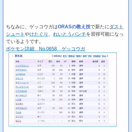
ちなみに、ゲッコウガは
ORASの教え技
で新たに
ダスト
シュート
や
けたぐり
、
れいとうパンチ
を習得可能になっ
ているようです。
ポケモン詳細 No.0658 ゲッコウガ