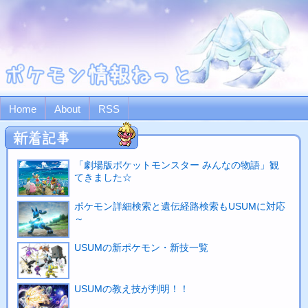
Home
About
RSS
「劇場版ポケットモンスター みんなの物語」観
てきました☆
ポケモン詳細検索と遺伝経路検索もUSUMに対応
～
USUMの新ポケモン・新技一覧
USUMの教え技が判明！！