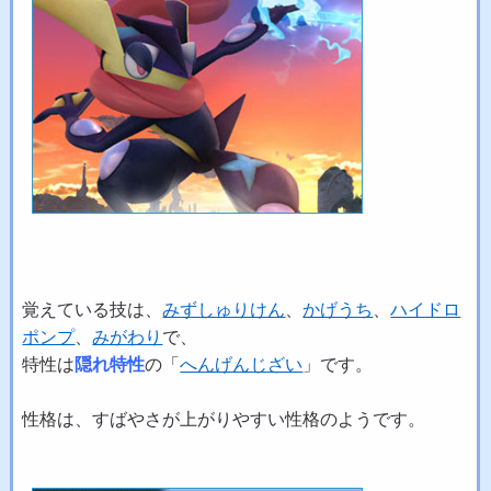
覚えている技は、
みずしゅりけん
、
かげうち
、
ハイドロ
ポンプ
、
みがわり
で、
特性は
隠れ特性
の「
へんげんじざい
」です。
性格は、すばやさが上がりやすい性格のようです。