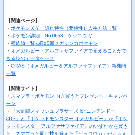
【関連ページ】
・
ポケモンＸＹ 隠れ特性（夢特性）入手方法一覧
・
ポケモン詳細 No.0658 ゲッコウガ
・
種族値一覧 ωRαS新メガシンカポケモン
・
オメガルビー・アルファサファイアで覚えることがで
きる技のデータベース
・
ORAS（オメガルビー＆アルファサファイア）新機能
一覧
【関連サイト】
・
スマブラ・ポケモン 両方買うとプレゼント！キャンペ
ーン
・
『大乱闘スマッシュブラザーズ for ニンテンドー
3DS』と『ポケットモンスター オメガルビー』か『ポケ
ットモンスター アルファサファイア』のいずれかを買う
と、スマブラと同じ技を覚えた「ゲッコウガ」がもらえ