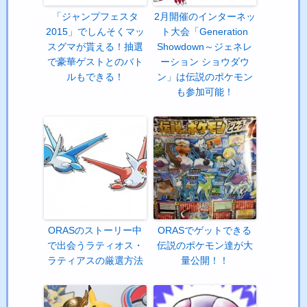
「ジャンプフェスタ
2月開催のインターネッ
2015」でしんそくマッ
ト大会「Generation
スグマが貰える！抽選
Showdown～ジェネレ
で豪華ゲストとのバト
ーション ショウダウ
ルもできる！
ン」は伝説のポケモン
も参加可能！
ORASのストーリー中
ORASでゲットできる
で出会うラティオス・
伝説のポケモン達が大
ラティアスの厳選方法
量公開！！