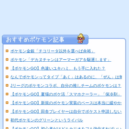
ポケモン金銀「チコリータ以外を選べば余裕」
ポケモン「デカヌチャンはアーマーガアを駆逐します」
【ポケモンGO】色違いユキハミ、もう手に入れた？
なんでポケモンってタイプ「あく」はあるのに、「ぜん」は無い..
Jリーグのポケモンコラボ、自分の推しチームのポケモンは？
【ポケモンGO】夏場のポケ活「スマホクーラー」「保冷剤」
【ポケモンGO】新規のポケモン実装のペースは本当に緩やかに..
【ポケモンGO】田舎プレイヤーは自分でポケスト申請しないと
初代ポケモンのグリーンというライバル
【ポケモンGO】初心者だけどルカリオをフル強化すればいいの