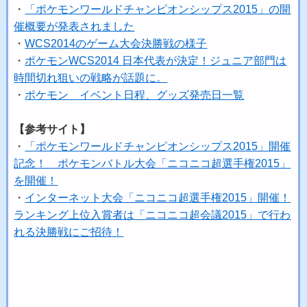
・
「ポケモンワールドチャンピオンシップス2015」の開
催概要が発表されました
・
WCS2014のゲーム大会決勝戦の様子
・
ポケモンWCS2014 日本代表が決定！ジュニア部門は
時間切れ狙いの戦略が話題に。
・
ポケモン イベント日程、グッズ発売日一覧
【参考サイト】
・
「ポケモンワールドチャンピオンシップス2015」開催
記念！ ポケモンバトル大会「ニコニコ超選手権2015」
を開催！
・
インターネット大会「ニコニコ超選手権2015」開催！
ランキング上位入賞者は「ニコニコ超会議2015」で行わ
れる決勝戦にご招待！