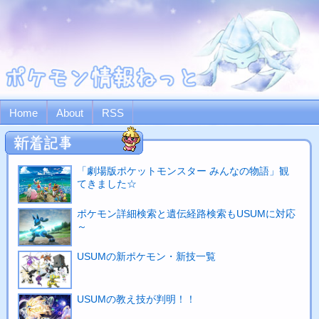
Home
About
RSS
「劇場版ポケットモンスター みんなの物語」観
てきました☆
ポケモン詳細検索と遺伝経路検索もUSUMに対応
～
USUMの新ポケモン・新技一覧
USUMの教え技が判明！！