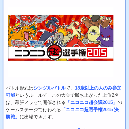
バトル形式は
シングルバトル
で、
18歳以上の人のみ参加
可能
というルールで、この大会で勝ち上がった上位2名
は、幕張メッセで開催される
「ニコニコ超会議2015」
の
ゲームステージで行われる
「ニコニコ超選手権2015 決
勝戦」
に出場できます。