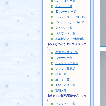
のうりょく一覧
ステージ一覧
EXステージ一覧
イベントステージ(3DS)
イベントステージ(ｽﾏﾎ)
アイテム一覧
パスワード一覧
3DS版とスマホ版の違い
【みんなのポケモンスクランブ
ル】
登場ポケモン一覧
ステージ一覧
チャレンジバトル
ショップ販売品
称号一覧
通り名一覧
あいことば一覧
攻略メモ
【ポケモン超不思議のダンジョ
ン】
ダンジョン一覧