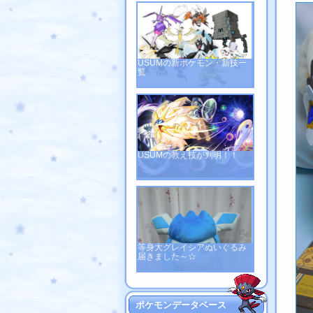
USUMの新ポケモン・新技一
覧
USUMの教え技が判明！！
等身大グレイシアぬいぐるみ
届きました～☆
ポケモンデータベース