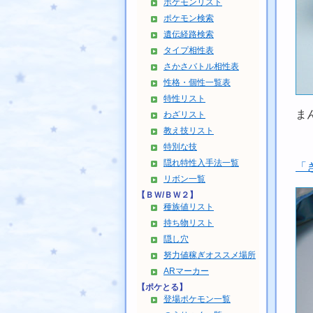
ポケモンリスト
ポケモン検索
遺伝経路検索
タイプ相性表
さかさバトル相性表
性格・個性一覧表
特性リスト
ま
わざリスト
教え技リスト
特別な技
隠れ特性入手法一覧
「
リボン一覧
【ＢＷ/ＢＷ２】
種族値リスト
持ち物リスト
隠し穴
努力値稼ぎオススメ場所
ARマーカー
【ポケとる】
登場ポケモン一覧