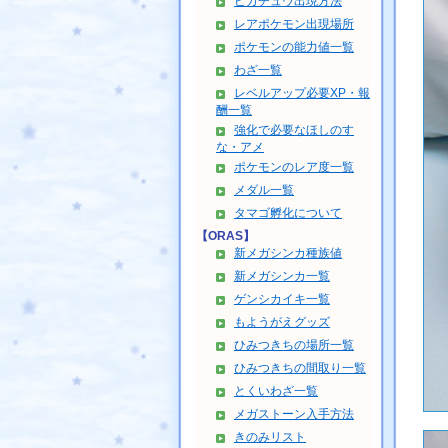
ピカチュウ出現方法
レアポケモン出現場所
ポケモンの能力値一覧
わざ一覧
レベルアップ必要XP・報
酬一覧
強化で必要なほしのす
な・アメ
ポケモンのレア度一覧
メダル一覧
タマゴ孵化について
【ORAS】
新メガシンカ種族値
新メガシンカ一覧
ゲンシカイキ一覧
もようがえグッズ
ひみつきちの場所一覧
ひみつきちの間取り一覧
とくいわざ一覧
メガストーン入手方法
きのみリスト