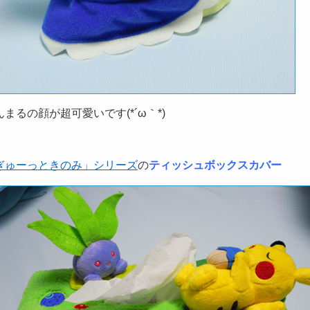
んまるの顔が超可愛いです(*´ω｀*)
ぎゅーっときのみ」シリーズ
の
ティッシュボックスカバー