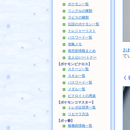
ポケモン一覧
リングルの種類
ラピスの種類
伝説のポケモン一覧
トレジャーリスト
パスワード一覧
攻略メモ
お
発売前情報まとめ
て
主人公/パートナー
【ポケモンピクロス】
ステージ一覧
スキル一覧
く
パスワード一覧
メダル一覧
ピクロイトの用途
【ポケモンコマスター】
トレボ出現率一覧
リセマラ方法
【ポッ拳】
稼働前情報一覧