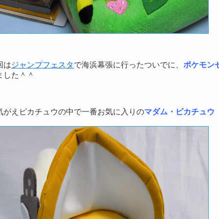
回は
ジャンプフェスタ
で海浜幕張に行ったついでに、
ポケモン
ました＾＾
気がえピカチュウの中で一番お気に入りの
マダム・ピカチュウ