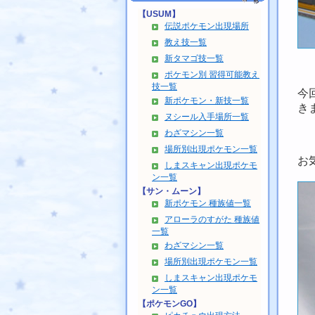
【USUM】
伝説ポケモン出現場所
教え技一覧
新タマゴ技一覧
ポケモン別 習得可能教え
技一覧
今
新ポケモン・新技一覧
き
ヌシール入手場所一覧
わざマシン一覧
場所別出現ポケモン一覧
お
しまスキャン出現ポケモ
ン一覧
【サン・ムーン】
新ポケモン 種族値一覧
アローラのすがた 種族値
一覧
わざマシン一覧
場所別出現ポケモン一覧
しまスキャン出現ポケモ
ン一覧
【ポケモンGO】