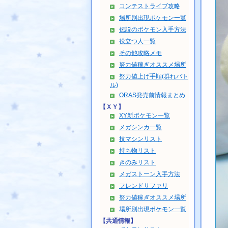
コンテストライブ攻略
場所別出現ポケモン一覧
伝説のポケモン入手方法
役立つ人一覧
その他攻略メモ
努力値稼ぎオススメ場所
努力値上げ手順(群れバト
ル)
ORAS発売前情報まとめ
【ＸＹ】
XY新ポケモン一覧
メガシンカ一覧
技マシンリスト
持ち物リスト
きのみリスト
メガストーン入手方法
フレンドサファリ
努力値稼ぎオススメ場所
場所別出現ポケモン一覧
【共通情報】