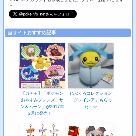
～
当サイトおすすめ記事
【ガチャ】「ポケモン
ねぶくろコレクション
おやすみフレンズ サ
「グレイシア」もらっ
ン＆ムーン」が2017年
た～☆
2月に発売！！