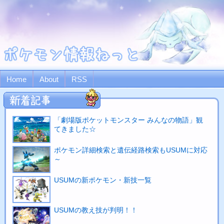
Home
About
RSS
「劇場版ポケットモンスター みんなの物語」観
てきました☆
ポケモン詳細検索と遺伝経路検索もUSUMに対応
～
USUMの新ポケモン・新技一覧
USUMの教え技が判明！！