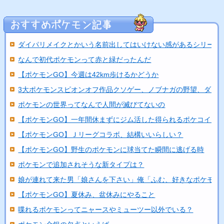
ダイパリメイクとかいう名前出してはいけない感があるシリーズ
なんで初代ポケモンって赤と緑だったんだ
【ポケモンGO】今週は42km歩けるかどうか
3大ポケモンスピオンオフ作品クソゲー、ノブナガの野望、ダッ..
ポケモンの世界ってなんで人間が滅びてないの
【ポケモンGO】一年間休まずにジム活した得られるポケコイン..
【ポケモンGO】Ｊリーグコラボ、結構いいらしい？
【ポケモンGO】野生のポケモンに球当てた瞬間に逃げる時
ポケモンで追加されそうな新タイプは？
娘が連れて来た男「娘さんを下さい」俺「ふむ、好きなポケモン..
【ポケモンGO】夏休み、盆休みにやること
喋れるポケモンってニャースやミューツー以外でいる？