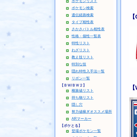
ポケモンリスト
ポケモン検索
遺伝経路検索
【
タイプ相性表
さかさバトル相性表
性格・個性一覧表
特性リスト
わざリスト
教え技リスト
特別な技
隠れ特性入手法一覧
リボン一覧
【ＢＷ/ＢＷ２】
【
種族値リスト
持ち物リスト
隠し穴
努力値稼ぎオススメ場所
ARマーカー
【ポケとる】
登場ポケモン一覧