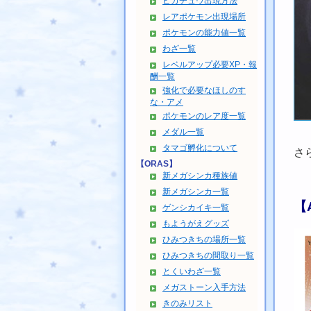
ピカチュウ出現方法
レアポケモン出現場所
ポケモンの能力値一覧
わざ一覧
レベルアップ必要XP・報
酬一覧
強化で必要なほしのす
な・アメ
ポケモンのレア度一覧
メダル一覧
タマゴ孵化について
さ
【ORAS】
新メガシンカ種族値
新メガシンカ一覧
【
ゲンシカイキ一覧
もようがえグッズ
ひみつきちの場所一覧
ひみつきちの間取り一覧
とくいわざ一覧
メガストーン入手方法
きのみリスト