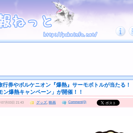
B旅行券やボルケニオン『爆熱』サーモボトルが当たる！
モン爆熱キャンペーン」が開催！！
Comment(0)
グッズ
,
映画
年07月03日 21:43