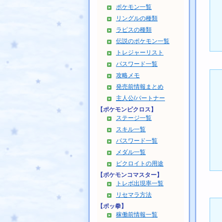
ポケモン一覧
リングルの種類
ラピスの種類
伝説のポケモン一覧
トレジャーリスト
パスワード一覧
攻略メモ
発売前情報まとめ
主人公/パートナー
【ポケモンピクロス】
ステージ一覧
スキル一覧
パスワード一覧
メダル一覧
ピクロイトの用途
【ポケモンコマスター】
トレボ出現率一覧
リセマラ方法
【ポッ拳】
稼働前情報一覧