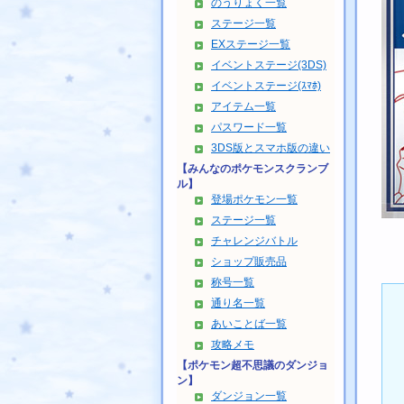
のうりょく一覧
ステージ一覧
EXステージ一覧
イベントステージ(3DS)
イベントステージ(ｽﾏﾎ)
アイテム一覧
パスワード一覧
3DS版とスマホ版の違い
【みんなのポケモンスクランブ
ル】
登場ポケモン一覧
ステージ一覧
チャレンジバトル
ショップ販売品
称号一覧
通り名一覧
あいことば一覧
攻略メモ
【ポケモン超不思議のダンジョ
ン】
ダンジョン一覧