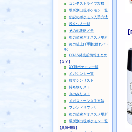
コンテストライブ攻略
場所別出現ポケモン一覧
伝説のポケモン入手方法
役立つ人一覧
その他攻略メモ
【
努力値稼ぎオススメ場所
努力値上げ手順(群れバト
ル)
ORAS発売前情報まとめ
【ＸＹ】
XY新ポケモン一覧
メガシンカ一覧
技マシンリスト
持ち物リスト
きのみリスト
メガストーン入手方法
フレンドサファリ
努力値稼ぎオススメ場所
場所別出現ポケモン一覧
【共通情報】