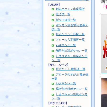
期
【USUM】
「
伝説ポケモン出現場所
教え技一覧
新タマゴ技一覧
ポケモン別 習得可能教え
技一覧
新ポケモン・新技一覧
ヌシール入手場所一覧
わざマシン一覧
場所別出現ポケモン一覧
しまスキャン出現ポケモ
ン一覧
【サン・ムーン】
新ポケモン 種族値一覧
アローラのすがた 種族値
一覧
わざマシン一覧
場所別出現ポケモン一覧
しまスキャン出現ポケモ
ン一覧
【ポケモンGO】