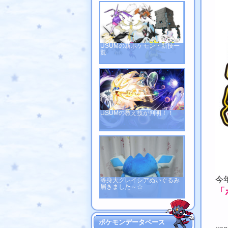
USUMの新ポケモン・新技一
覧
USUMの教え技が判明！！
今
等身大グレイシアぬいぐるみ
届きました～☆
「
ポケモンデータベース