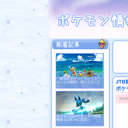
「劇場版ポケットモンスター
JT
みんなの物語」観てきました
☆
ポケ
2016
ポケモン詳細検索と遺伝経路
検索もUSUMに対応～