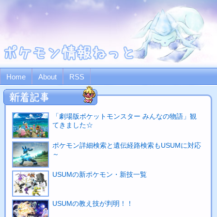
Home
About
RSS
「劇場版ポケットモンスター みんなの物語」観
てきました☆
ポケモン詳細検索と遺伝経路検索もUSUMに対応
～
USUMの新ポケモン・新技一覧
USUMの教え技が判明！！