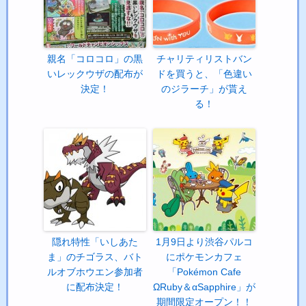
親名「コロコロ」の黒
チャリティリストバン
いレックウザの配布が
ドを買うと、「色違い
決定！
のジラーチ」が貰え
る！
隠れ特性「いしあた
1月9日より渋谷パルコ
ま」のチゴラス、バト
にポケモンカフェ
ルオブホウエン参加者
「Pokémon Cafe
に配布決定！
ΩRuby＆αSapphire」が
期間限定オープン！！