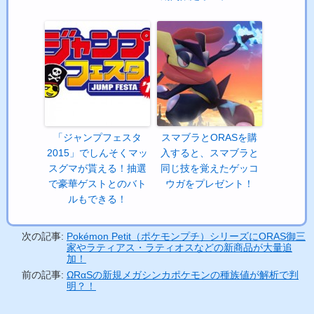
「ジャンプフェスタ
スマブラとORASを購
2015」でしんそくマッ
入すると、スマブラと
スグマが貰える！抽選
同じ技を覚えたゲッコ
で豪華ゲストとのバト
ウガをプレゼント！
ルもできる！
次の記事:
Pokémon Petit（ポケモンプチ）シリーズにORAS御三
家やラティアス・ラティオスなどの新商品が大量追
加！
前の記事:
ΩRαSの新規メガシンカポケモンの種族値が解析で判
明？！