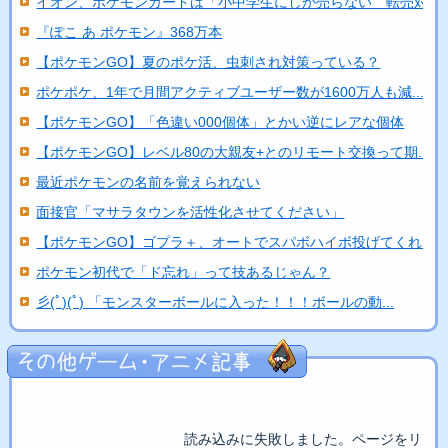
イオン、ポケモンカードは「小中学生にしか売らない 転売対策..
『ぽこ あ ポケモン』368万本
【ポケモンGO】夏のポケ活、虫刺され対策っている？
ポケポケ、1年で月間アクティブユーザー数が1600万人も減...
【ポケモンGO】「色違い000個体」とかい逆にレアな個体
【ポケモンGO】レベル80の大親友+とのリモート交換って期...
最近ポケモンの名前を覚えられない
面接官「マサラタウンを活性化させてください」
【ポケモンGO】ゴプラ＋、オートでスパボハイボ投げてくれた..
ポケモン初代で「ド忘れ」って技あるじゃん？
彡(ﾟ)(ﾟ) 「モンスターボールに入った！！！ボールの動...
読み込みに失敗しました。ページをリロ