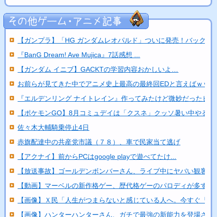
【ガンプラ】「HG ガンダムレオパルド」ついに発売！バック...
『BanG Dream! Ave Mujica』7話感想 ...
【ガンダム イニブ】GACKTの学習内容おかしいよ…
お前らが見てきた中でアニメ史上最高の最終回EDと言えばｗｗｗ
『エルデンリング ナイトレイン』作ってみたけど微妙だったビ...
【ポケモンGO】8月コミュデイは「クスネ」クッソ暑い中やる...
佐々木大輔騎乗停止4日
赤旗配達中の共産党市議（７８）、車で民家当て逃げ
【アクナイ】前からPCはgoogle playで遊べてたけ...
【放送事故】ゴールデンボンバーさん、ライブ中にヤバい観客が..
【動画】マーベルの新作格ゲー、歴代格ゲーのパロディが多すぎ..
【画像】Ｘ民「人生がつまらないと感じている人へ。今すぐ『こ..
【画像】ハンターハンターさん、ガチで最強の新能力を登場させ..