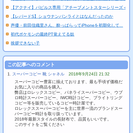
【アクナイ】パピルス専用「アチーブメントスターシリーズ＜ネ..
【レパードS】ショウナンバンライとはなんだったのか
声優・前田佳織里さん、酔っぱらってiPhoneを初期化して...
初代ポケモンの最終PT覚えてる奴
挨拶できない子
この記事へのコメント
スーパーコピー 靴 シャネル
2018年9月24日 21:32
スーパーコピー豊富に揃えております、最も手頃ず価格だ
お気に入りの商品を購入。
弊店はロレックスコピー、パネライスーパーコピー、ウブ
ロ時計スーパーコピー、IWC時計コピー、ブライトリング
コピー等を販売しているコピー時計屋です。
ロレックススーパーコピーを主に世界一流のブランドスー
パーコピー時計を取り扱っています。
2018年最新スタイルの長財布で、品質もいいです。
このサイトをご覧ください