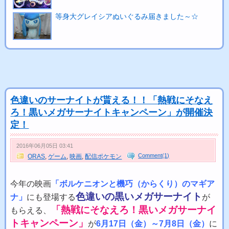
等身大グレイシアぬいぐるみ届きました～☆
色違いのサーナイトが貰える！！「熱戦にそなえ
ろ！黒いメガサーナイトキャンペーン」が開催決
定！
2016年06月05日 03:41
Comment(1)
ORAS
,
ゲーム
,
映画
,
配信ポケモン
今年の映画
「ボルケニオンと機巧（からくり）のマギア
色違いの黒いメガサーナイト
ナ」
にも登場する
が
「熱戦にそなえろ！黒いメガサーナイ
もらえる、
トキャンペーン」
が
6月17日（金）～7月8日（金）
に