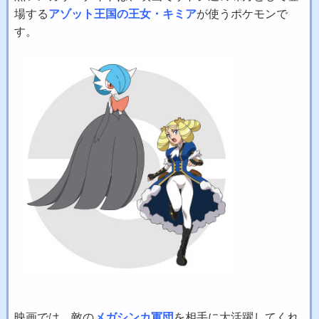
場する
アゾット王国の王女・キミア
が使うポケモンで
す。
映画では、敵の
メガシンカ軍団
を相手に大活躍してくれ