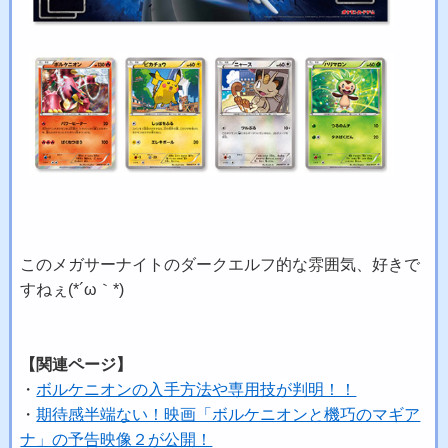
このメガサーナイトのダークエルフ的な雰囲気、好きで
すねぇ(*´ω｀*)
【関連ページ】
・
ボルケニオンの入手方法や専用技が判明！！
・
期待感半端ない！映画「ボルケニオンと機巧のマギア
ナ」の予告映像２が公開！