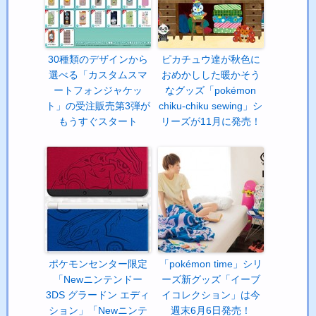
30種類のデザインから
ピカチュウ達が秋色に
選べる「カスタムスマ
おめかしした暖かそう
ートフォンジャケッ
なグッズ「pokémon
ト」の受注販売第3弾が
chiku-chiku sewing」シ
もうすぐスタート
リーズが11月に発売！
ポケモンセンター限定
「pokémon time」シリ
「Newニンテンドー
ーズ新グッズ「イーブ
3DS グラードン エディ
イコレクション」は今
ション」「Newニンテ
週末6月6日発売！