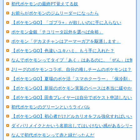
初代ポケモンの最終PT覚えてる奴
お前らがポケモンのジムリーダーになったら
【ポケモンGO】「ゴプラ+」が欲しいのに手に入らない
ポケモン金銀「チコリータ以外を選べば余裕」
ポケモン「デカヌチャンはアーマーガアを駆逐します」
【ポケモンGO】色違いユキハミ、もう手に入れた？
なんでポケモンってタイプ「あく」はあるのに、「ぜん」は無い..
Jリーグのポケモンコラボ、自分の推しチームのポケモンは？
【ポケモンGO】夏場のポケ活「スマホクーラー」「保冷剤」
【ポケモンGO】新規のポケモン実装のペースは本当に緩やかに..
【ポケモンGO】田舎プレイヤーは自分でポケスト申請しないと
初代ポケモンのグリーンというライバル
【ポケモンGO】初心者だけどルカリオをフル強化すればいいの
ダイパリメイクとかいう名前出してはいけない感があるシリーズ
なんで初代ポケモンって赤と緑だったんだ