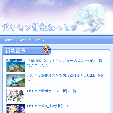
Home
About
RSS
「劇場版ポケットモンスター みんなの物語」観
てきました☆
ポケモン詳細検索と遺伝経路検索もUSUMに対応
～
USUMの新ポケモン・新技一覧
USUMの教え技が判明！！