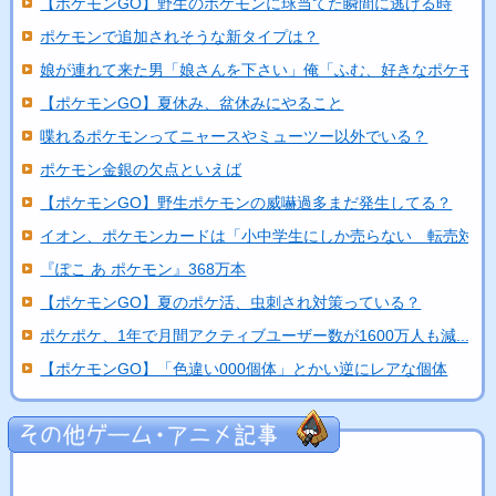
【ポケモンGO】野生のポケモンに球当てた瞬間に逃げる時
ポケモンで追加されそうな新タイプは？
娘が連れて来た男「娘さんを下さい」俺「ふむ、好きなポケモン..
【ポケモンGO】夏休み、盆休みにやること
喋れるポケモンってニャースやミューツー以外でいる？
ポケモン金銀の欠点といえば
【ポケモンGO】野生ポケモンの威嚇過多まだ発生してる？
イオン、ポケモンカードは「小中学生にしか売らない 転売対策..
『ぽこ あ ポケモン』368万本
【ポケモンGO】夏のポケ活、虫刺され対策っている？
ポケポケ、1年で月間アクティブユーザー数が1600万人も減...
【ポケモンGO】「色違い000個体」とかい逆にレアな個体