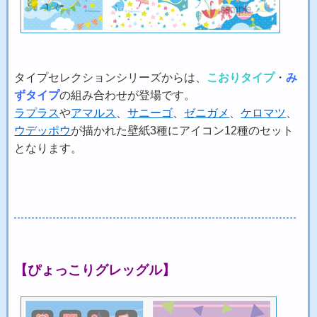
タイプセレクションシリーズからは、
こおりタイプ
・
み
ずタイプ
の組み合わせが登場です。
ラプラス
や
アマルス
、
サニーゴ
、
ゼニガメ
、
ケロマツ
、
ウデッポウ
が描かれた壁紙3種にアイコン12種のセット
となります。
【ぴょっこりグレッグル】