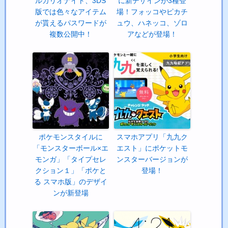
ルカリオナイト、3DS
に新デザインが3種登
版では色々なアイテム
場！フォッコやピカチ
が貰えるパスワードが
ュウ、ハネッコ、ゾロ
複数公開中！
アなどが登場！
ポケモンスタイルに
スマホアプリ「九九ク
「モンスターボール×エ
エスト」にポケットモ
モンガ」「タイプセレ
ンスターバージョンが
クション１」「ポケと
登場！
る スマホ版」のデザイ
ンが新登場