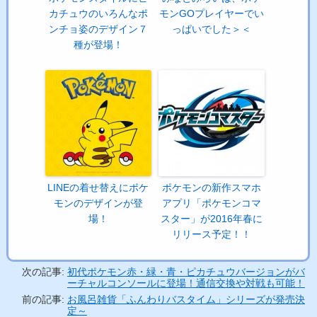
カチュウのいろんなポ
モンGOプレイヤーでい
ンチョ姿のデザイン７
っぱいでした＞＜
種が登場！
LINEの着せ替えにポケ
ポケモンの新作スマホ
モンのデザインが登
アプリ「ポケモンコマ
場！
スター」が2016年春に
リリース予定！！
次の記事:
初代ポケモン赤・緑・青・ピカチュウバージョンがバ
ーチャルコンソールに登場！通信交換や対戦も可能！
前の記事:
お風呂雑貨「ふんわりバスタイム」シリーズが発売決
定～