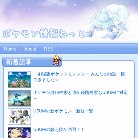
Home
About
RSS
「劇場版ポケットモンスター みんなの物語」観
てきました☆
ポケモン詳細検索と遺伝経路検索もUSUMに対応
～
USUMの新ポケモン・新技一覧
USUMの教え技が判明！！