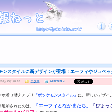
モンスタイルに新デザインが登場！エーフィやジュペッ
Comment(0)
アプリ
年09月25日 02:28
マホ着せ替えアプリ
「ポッケモンスタイル」
に、新しいデザイ
「エーフィとなかまたち」
「ぴょっ
回追加されたのは、