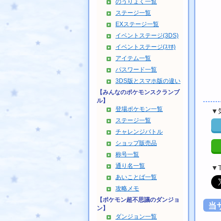
のうりょく一覧
ステージ一覧
EXステージ一覧
イベントステージ(3DS)
イベントステージ(ｽﾏﾎ)
アイテム一覧
パスワード一覧
3DS版とスマホ版の違い
【みんなのポケモンスクランブ
ル】
登場ポケモン一覧
▼
ステージ一覧
チャレンジバトル
ショップ販売品
称号一覧
通り名一覧
▼
あいことば一覧
攻略メモ
【ポケモン超不思議のダンジョ
当
ン】
ダンジョン一覧