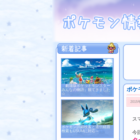
「劇場版ポケットモンスター
ポケ
みんなの物語」観てきました
☆
2015
ス
ポケモン詳細検索と遺伝経路
検索もUSUMに対応～
今