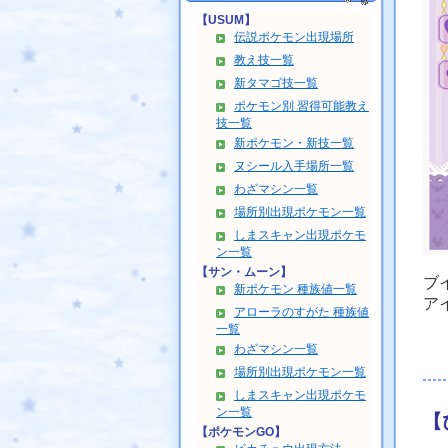
【USUM】
伝説ポケモン出現場所
教え技一覧
新タマゴ技一覧
ポケモン別 習得可能教え
技一覧
新ポケモン・新技一覧
ヌシール入手場所一覧
わざマシン一覧
場所別出現ポケモン一覧
しまスキャン出現ポケモ
ン一覧
【サン・ムーン】
ブ
新ポケモン 種族値一覧
ア
アローラのすがた 種族値
一覧
わざマシン一覧
場所別出現ポケモン一覧
しまスキャン出現ポケモ
ン一覧
【
【ポケモンGO】