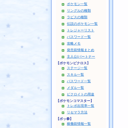
ポケモン一覧
リングルの種類
ラピスの種類
伝説のポケモン一覧
トレジャーリスト
パスワード一覧
攻略メモ
発売前情報まとめ
主人公/パートナー
【ポケモンピクロス】
ステージ一覧
スキル一覧
パスワード一覧
メダル一覧
ピクロイトの用途
【ポケモンコマスター】
トレボ出現率一覧
リセマラ方法
【ポッ拳】
稼働前情報一覧