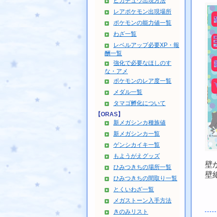
ピカチュウ出現方法
レアポケモン出現場所
ポケモンの能力値一覧
わざ一覧
レベルアップ必要XP・報
酬一覧
強化で必要なほしのす
な・アメ
ポケモンのレア度一覧
メダル一覧
タマゴ孵化について
【ORAS】
新メガシンカ種族値
新メガシンカ一覧
ゲンシカイキ一覧
もようがえグッズ
壁
ひみつきちの場所一覧
壁
ひみつきちの間取り一覧
とくいわざ一覧
メガストーン入手方法
きのみリスト