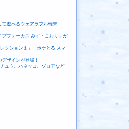
動して遊べるウェアラブル端末
プフォーカス みず・こおり」が
レクション１」「ポケとる スマ
のデザインが登場！
カチュウ、ハネッコ、ゾロアなど