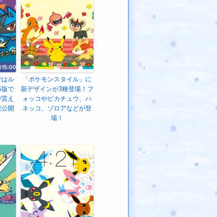
ではル
「ポケモンスタイル」に
S版で
新デザインが3種登場！フ
が貰え
ォッコやピカチュウ、ハ
数公開
ネッコ、ゾロアなどが登
場！