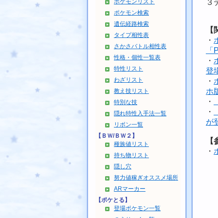
ポケモンリスト
３
ポケモン検索
遺伝経路検索
【
タイプ相性表
・
さかさバトル相性表
「P
性格・個性一覧表
・
特性リスト
登
わざリスト
・
ホ
教え技リスト
・
特別な技
・
隠れ特性入手法一覧
が
リボン一覧
【ＢＷ/ＢＷ２】
【
種族値リスト
・
持ち物リスト
隠し穴
努力値稼ぎオススメ場所
ARマーカー
【ポケとる】
登場ポケモン一覧