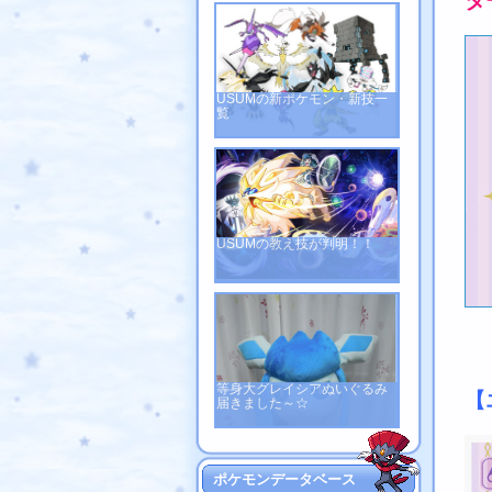
タ
USUMの新ポケモン・新技一
覧
USUMの教え技が判明！！
等身大グレイシアぬいぐるみ
【
届きました～☆
ポケモンデータベース