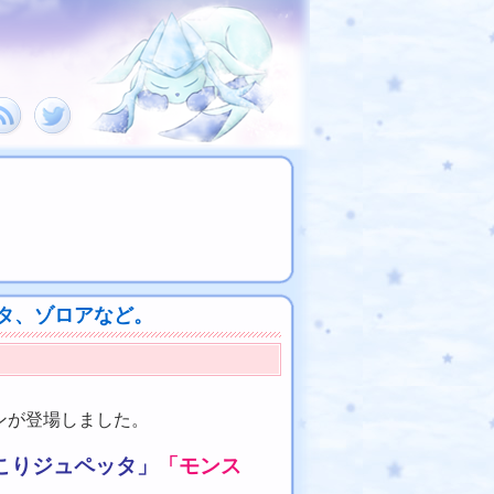
タ、ゾロアなど。
ンが登場しました。
こりジュペッタ」
「モンス