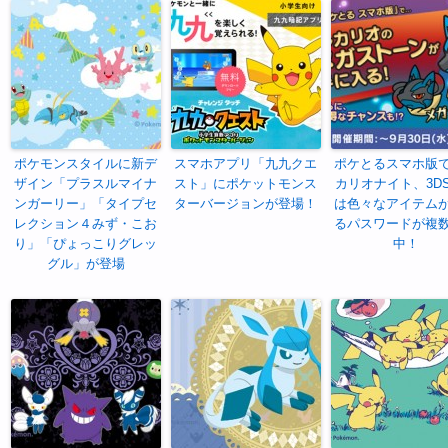
ポケモンスタイルに新デ
スマホアプリ「九九クエ
ポケとるスマホ版
ザイン「プラスルマイナ
スト」にポケットモンス
カリオナイト、3D
ンガーリー」「タイプセ
ターバージョンが登場！
は色々なアイテム
レクション４みず・こお
るパスワードが複
り」「ぴょっこりグレッ
中！
グル」が登場