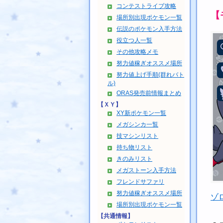
コンテストライブ攻略
【
場所別出現ポケモン一覧
伝説のポケモン入手方法
役立つ人一覧
その他攻略メモ
努力値稼ぎオススメ場所
努力値上げ手順(群れバト
ル)
ORAS発売前情報まとめ
【ＸＹ】
XY新ポケモン一覧
メガシンカ一覧
技マシンリスト
持ち物リスト
きのみリスト
メガストーン入手方法
フレンドサファリ
努力値稼ぎオススメ場所
ゾ
場所別出現ポケモン一覧
【共通情報】