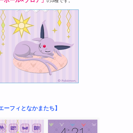
ーボール×ゾロア」
の3種です。
エーフィとなかまたち】