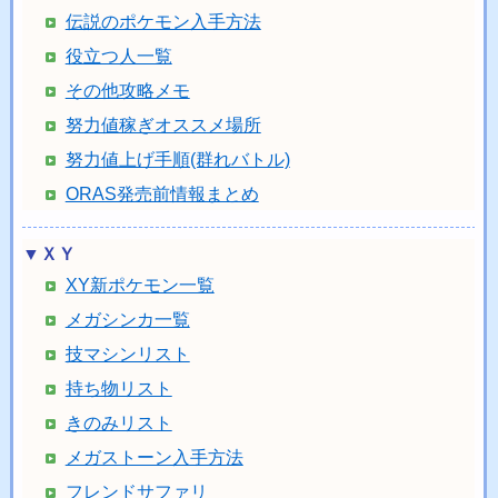
伝説のポケモン入手方法
役立つ人一覧
その他攻略メモ
努力値稼ぎオススメ場所
努力値上げ手順(群れバトル)
ORAS発売前情報まとめ
▼ＸＹ
XY新ポケモン一覧
メガシンカ一覧
技マシンリスト
持ち物リスト
きのみリスト
メガストーン入手方法
フレンドサファリ