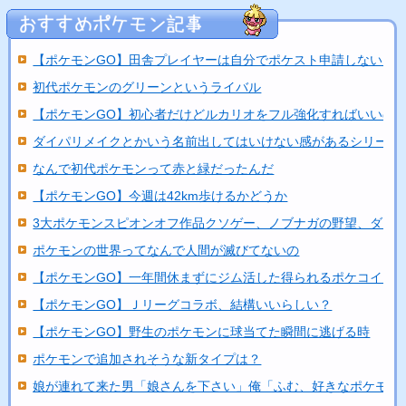
【ポケモンGO】田舎プレイヤーは自分でポケスト申請しないと
初代ポケモンのグリーンというライバル
【ポケモンGO】初心者だけどルカリオをフル強化すればいいの
ダイパリメイクとかいう名前出してはいけない感があるシリーズ
なんで初代ポケモンって赤と緑だったんだ
【ポケモンGO】今週は42km歩けるかどうか
3大ポケモンスピオンオフ作品クソゲー、ノブナガの野望、ダッ..
ポケモンの世界ってなんで人間が滅びてないの
【ポケモンGO】一年間休まずにジム活した得られるポケコイン..
【ポケモンGO】Ｊリーグコラボ、結構いいらしい？
【ポケモンGO】野生のポケモンに球当てた瞬間に逃げる時
ポケモンで追加されそうな新タイプは？
娘が連れて来た男「娘さんを下さい」俺「ふむ、好きなポケモン..