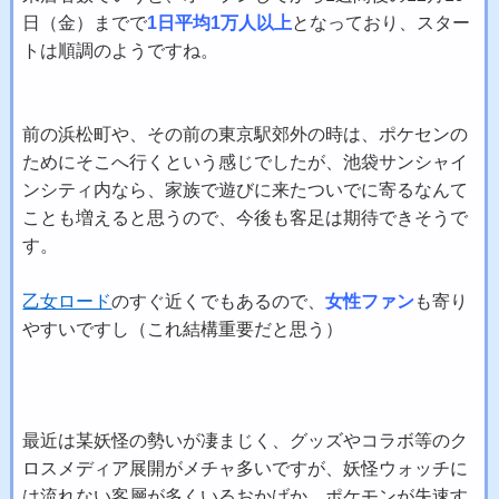
日（金）までで
1日平均1万人以上
となっており、スター
トは順調のようですね。
前の浜松町や、その前の東京駅郊外の時は、ポケセンの
ためにそこへ行くという感じでしたが、池袋サンシャイ
ンシティ内なら、家族で遊びに来たついでに寄るなんて
ことも増えると思うので、今後も客足は期待できそうで
す。
乙女ロード
のすぐ近くでもあるので、
女性ファン
も寄り
やすいですし（これ結構重要だと思う）
最近は某妖怪の勢いが凄まじく、グッズやコラボ等のク
ロスメディア展開がメチャ多いですが、妖怪ウォッチに
は流れない客層が多くいるおかげか、ポケモンが失速す