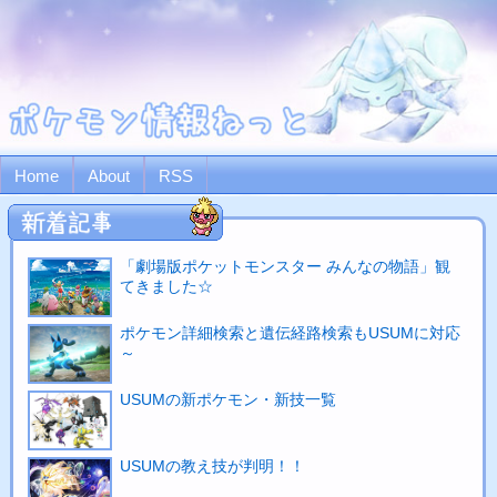
Home
About
RSS
「劇場版ポケットモンスター みんなの物語」観
てきました☆
ポケモン詳細検索と遺伝経路検索もUSUMに対応
～
USUMの新ポケモン・新技一覧
USUMの教え技が判明！！