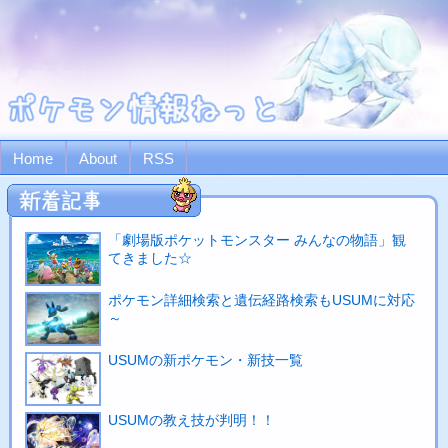
Home
About
RSS
「劇場版ポケットモンスター みんなの物語」観
てきました☆
ポケモン詳細検索と遺伝経路検索もUSUMに対応
～
USUMの新ポケモン・新技一覧
USUMの教え技が判明！！