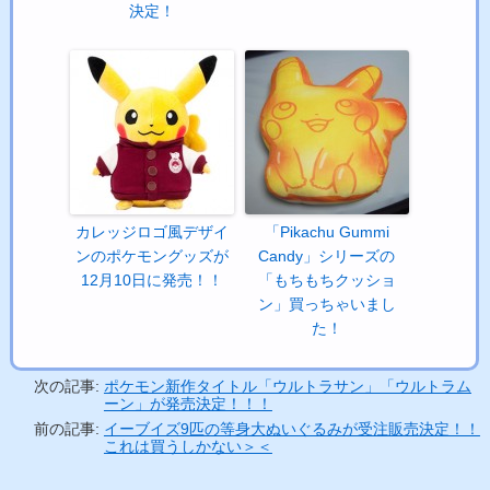
決定！
カレッジロゴ風デザイ
「Pikachu Gummi
ンのポケモングッズが
Candy」シリーズの
12月10日に発売！！
「もちもちクッショ
ン」買っちゃいまし
た！
次の記事:
ポケモン新作タイトル「ウルトラサン」「ウルトラム
ーン」が発売決定！！！
前の記事:
イーブイズ9匹の等身大ぬいぐるみが受注販売決定！！
これは買うしかない＞＜