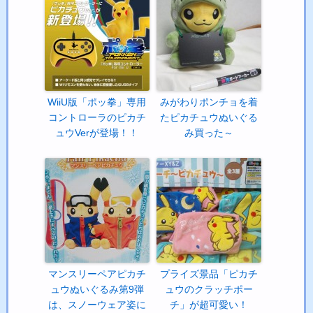
WiiU版「ポッ拳」専用
みがわりポンチョを着
コントローラのピカチ
たピカチュウぬいぐる
ュウVerが登場！！
み買った～
マンスリーペアピカチ
プライズ景品「ピカチ
ュウぬいぐるみ第9弾
ュウのクラッチポー
は、スノーウェア姿に
チ」が超可愛い！