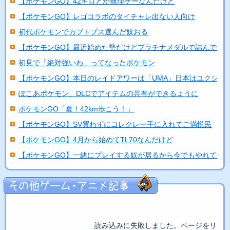
【ポケモンGO】42キロとか無理ゲーなんだけど
【ポケモンGO】レゴコラボのタイチャレ出ない人向け
初代ポケモンでカブトプス選んだ奴おる
【ポケモンGO】最近始めた勢だけどプラチナメダルで詰んでる
初見で「絶対強いわ」ってなったポケモン
【ポケモンGO】本日のレイドアワーは「UMA」日本はユクシ...
ぽこあポケモン、DLCでアイテムの共有ができるように
ポケモンGO「夏！42km歩こう！」
【ポケモンGO】SV買わずにコレクレー手に入れてご満悦民
【ポケモンGO】4月から始めてTL70なんだけど
【ポケモンGO】一緒にプレイする奴が居るから今でもやれてる
読み込みに失敗しました。ページをリロ