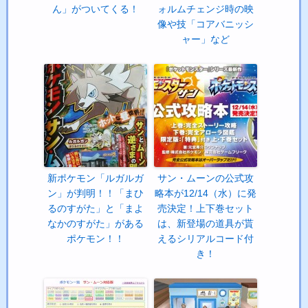
ん」がついてくる！
ォルムチェンジ時の映
像や技「コアバニッシ
ャー」など
新ポケモン「ルガルガ
サン・ムーンの公式攻
ン」が判明！！「まひ
略本が12/14（水）に発
るのすがた」と「まよ
売決定！上下巻セット
なかのすがた」がある
は、新登場の道具が貰
ポケモン！！
えるシリアルコード付
き！