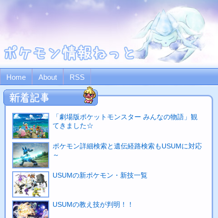
Home
About
RSS
「劇場版ポケットモンスター みんなの物語」観
てきました☆
ポケモン詳細検索と遺伝経路検索もUSUMに対応
～
USUMの新ポケモン・新技一覧
USUMの教え技が判明！！