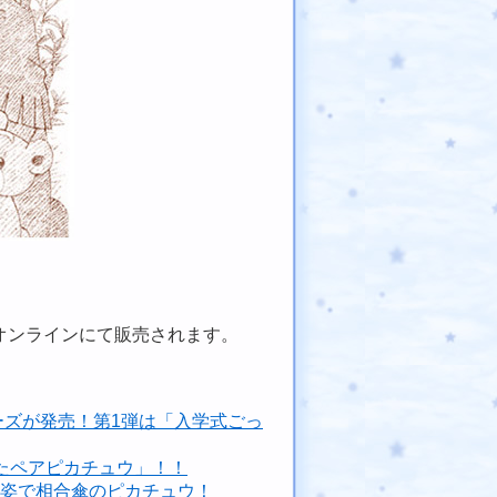
。
オンラインにて販売されます。
ーズが発売！第1弾は「入学式ごっ
たペアピカチュウ」！！
ト姿で相合傘のピカチュウ！