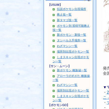
【USUM】
伝説ポケモン出現場所
教え技一覧
新タマゴ技一覧
ポケモン別 習得可能教え
技一覧
新ポケモン・新技一覧
ヌシール入手場所一覧
わざマシン一覧
場所別出現ポケモン一覧
しまスキャン出現ポケモ
ン一覧
【サン・ムーン】
発
新ポケモン 種族値一覧
全
アローラのすがた 種族値
一覧
わざマシン一覧
▼
場所別出現ポケモン一覧
・
しまスキャン出現ポケモ
こ
ン一覧
・
【ポケモンGO】
・