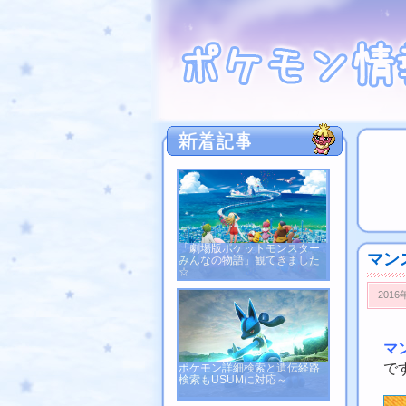
「劇場版ポケットモンスター
マン
みんなの物語」観てきました
☆
2016
マ
で
ポケモン詳細検索と遺伝経路
検索もUSUMに対応～