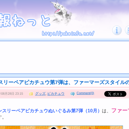
スリーペアピカチュウ第7弾は、ファーマーズスタイル
Comment(0)
グッズ
,
ピカチュウ
年08月28日 23:15
ファー
ンスリーペアピカチュウぬいぐるみ第7弾（10月）
は、
す。