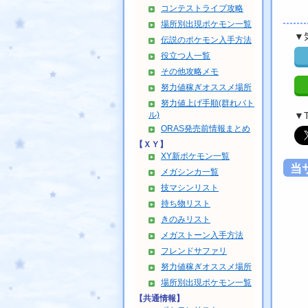
コンテストライブ攻略
場所別出現ポケモン一覧
▼
伝説のポケモン入手方法
役立つ人一覧
その他攻略メモ
努力値稼ぎオススメ場所
努力値上げ手順(群れバト
ル)
▼
ORAS発売前情報まとめ
【ＸＹ】
XY新ポケモン一覧
当
メガシンカ一覧
技マシンリスト
持ち物リスト
きのみリスト
メガストーン入手方法
フレンドサファリ
努力値稼ぎオススメ場所
場所別出現ポケモン一覧
【共通情報】