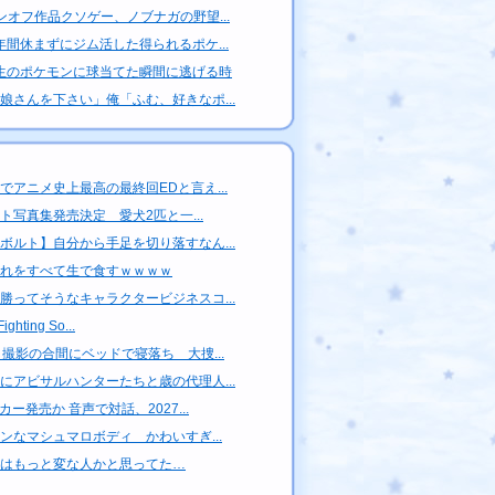
ンオフ作品クソゲー、ノブナガの野望...
年間休まずにジム活した得られるポケ...
生のポケモンに球当てた瞬間に逃げる時
娘さんを下さい」俺「ふむ、好きなポ...
でアニメ史上最高の最終回EDと言え...
ト写真集発売決定 愛犬2匹と一...
ボルト】自分から手足を切り落すなん...
れをすべて生で食すｗｗｗｗ
勝ってそうなキャラクタービジネスコ...
ghting So...
撮影の合間にベッドで寝落ち 大捜...
にアビサルハンターたちと歳の代理人...
ー発売か 音声で対話、2027...
ンなマシュマロボディ かわいすぎ...
はもっと変な人かと思ってた…