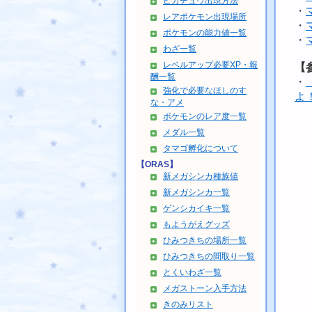
ピカチュウ出現方法
・
レアポケモン出現場所
・
ポケモンの能力値一覧
・
わざ一覧
レベルアップ必要XP・報
【
酬一覧
・
強化で必要なほしのす
よ
な・アメ
ポケモンのレア度一覧
メダル一覧
タマゴ孵化について
【ORAS】
新メガシンカ種族値
新メガシンカ一覧
ゲンシカイキ一覧
もようがえグッズ
ひみつきちの場所一覧
ひみつきちの間取り一覧
とくいわざ一覧
メガストーン入手方法
きのみリスト