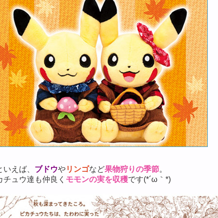
といえば、
ブドウ
や
リンゴ
など
果物狩りの季節
。
カチュウ達も仲良く
モモンの実を収穫
です(*´ω｀*)