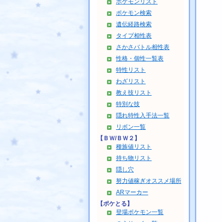
ポケモンリスト
ポケモン検索
遺伝経路検索
タイプ相性表
さかさバトル相性表
性格・個性一覧表
特性リスト
わざリスト
教え技リスト
特別な技
隠れ特性入手法一覧
リボン一覧
【ＢＷ/ＢＷ２】
種族値リスト
持ち物リスト
隠し穴
努力値稼ぎオススメ場所
ARマーカー
【ポケとる】
登場ポケモン一覧