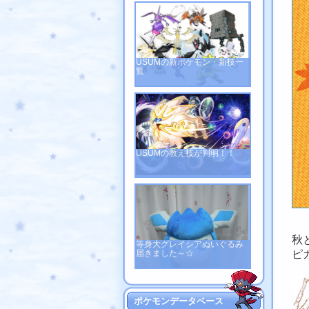
USUMの新ポケモン・新技一
覧
USUMの教え技が判明！！
秋
等身大グレイシアぬいぐるみ
届きました～☆
ピ
ポケモンデータベース