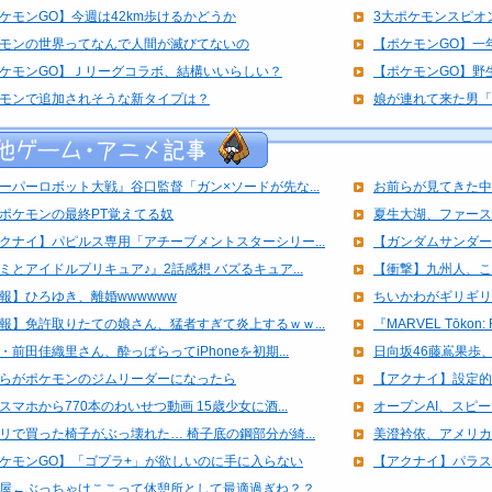
ケモンGO】今週は42km歩けるかどうか
3大ポケモンスピオ
モンの世界ってなんで人間が滅びてないの
【ポケモンGO】一
ケモンGO】Ｊリーグコラボ、結構いいらしい？
【ポケモンGO】野
モンで追加されそうな新タイプは？
娘が連れて来た男「
ーパーロボット大戦』谷口監督「ガン×ソードが先な...
お前らが見てきた中
ポケモンの最終PT覚えてる奴
夏生大湖、ファース
クナイ】パピルス専用「アチーブメントスターシリー...
【ガンダムサンダー
ミとアイドルプリキュア♪』2話感想 バズるキュア...
【衝撃】九州人、こ
報】ひろゆき、離婚wwwwww
ちいかわがギリギリ
報】免許取りたての娘さん、猛者すぎて炎上するｗｗ...
『MARVEL Tōkon: Fi
・前田佳織里さん、酔っぱらってiPhoneを初期...
日向坂46藤嶌果歩、
らがポケモンのジムリーダーになったら
【アクナイ】設定的
スマホから770本のわいせつ動画 15歳少女に酒...
オープンAI、スピーカ
リで買った椅子がぶっ壊れた… 椅子底の鋼部分が綺...
美澄衿依、アメリカ
ケモンGO】「ゴプラ+」が欲しいのに手に入らない
【アクナイ】パラス
屋←ぶっちゃけここって休憩所として最適過ぎね？？...