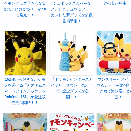
ケモングッズ「みんな集
シュボックスカバーな
約特典が発表！
まれ！ピカまつり」が7月
ど、ピカチュウにフォー
に発売！！
カスした新グッズが多数
登場予定！
151種から好きなポケモ
「ポケモンセンタースカ
マンスリーペアピ
ンを選べる「カスタムス
イツリータウン」のオー
ウぬいぐるみ第4弾
マートフォンジャケット
プン記念グッズが公
き輪で海水浴」姿
Pokémon151」が受注販
開！！
定！
売受付開始！！