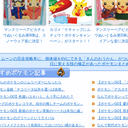
マンスリーペアピカチュ
カゴメ「ケチャップにム
マンスリーペアピ
ウぬいぐるみ第9弾は、ス
チュウ！ポケモンキャン
ウぬいぐるみ第5弾
ノーウェア姿に決定！
ペーン」がスタート！！
イアンな姿に決
ン・ムーンの完全攻略本に、個体値を6Vにできる「きんのおうかん」がつ
日に覚える技の修正があったポケモンまとめ
らがポケモンのジムリーダーになったら
【ポケモンGO】「
モン金銀「チコリータ以外を選べば余裕」
ポケモン「デカヌチ
ケモンGO】色違いユキハミ、もう手に入れた？
なんでポケモンって
ーグのポケモンコラボ、自分の推しチームのポケモン...
【ポケモンGO】夏
ケモンGO】新規のポケモン実装のペースは本当に緩...
【ポケモンGO】田
ポケモンのグリーンというライバル
【ポケモンGO】初
パリメイクとかいう名前出してはいけない感があるシ...
なんで初代ポケモン