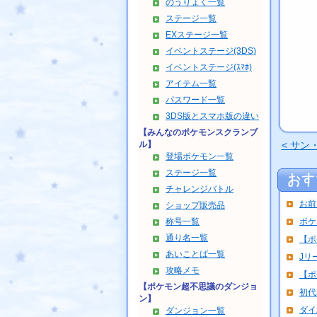
のうりょく一覧
ステージ一覧
EXステージ一覧
イベントステージ(3DS)
イベントステージ(ｽﾏﾎ)
アイテム一覧
パスワード一覧
3DS版とスマホ版の違い
【みんなのポケモンスクランブ
ル】
< サ
登場ポケモン一覧
ステージ一覧
チャレンジバトル
お前
ショップ販売品
称号一覧
ポケ
通り名一覧
【ポ
あいことば一覧
Jリ
攻略メモ
【ポ
【ポケモン超不思議のダンジョ
初代
ン】
ダイ
ダンジョン一覧