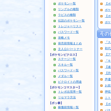
ポケモン一覧
【ポ
リングルの種類
ポケ
ラピスの種類
【ポ
伝説のポケモン一覧
ポケ
トレジャーリスト
パスワード一覧
攻略メモ
『ス
発売前情報まとめ
初代
主人公/パートナー
【ア
【ポケモンピクロス】
ステージ一覧
『キ
スキル一覧
【速
パスワード一覧
【悲
メダル一覧
声優
ピクロイトの用途
お前
【ポケモンコマスター】
トレボ出現率一覧
押収
リセマラ方法
ニト
【ポッ拳】
【ポ
稼働前情報一覧
パチ