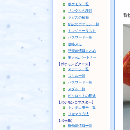
ポケモン一覧
リングルの種類
着
ラピスの種類
伝説のポケモン一覧
トレジャーリスト
パスワード一覧
攻略メモ
発売前情報まとめ
主人公/パートナー
【ポケモンピクロス】
ステージ一覧
スキル一覧
パスワード一覧
メダル一覧
ピクロイトの用途
【ポケモンコマスター】
トレボ出現率一覧
リセマラ方法
【ポッ拳】
稼働前情報一覧