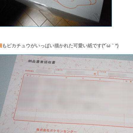
細
もピカチュウがいっぱい描かれた可愛い紙です(*´ω｀*)