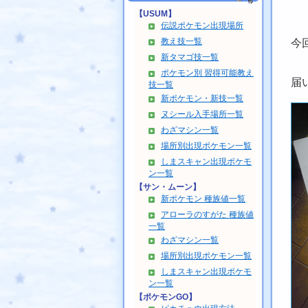
【USUM】
伝説ポケモン出現場所
教え技一覧
今
新タマゴ技一覧
ポケモン別 習得可能教え
届
技一覧
新ポケモン・新技一覧
ヌシール入手場所一覧
わざマシン一覧
場所別出現ポケモン一覧
しまスキャン出現ポケモ
ン一覧
【サン・ムーン】
新ポケモン 種族値一覧
アローラのすがた 種族値
一覧
わざマシン一覧
場所別出現ポケモン一覧
しまスキャン出現ポケモ
ン一覧
【ポケモンGO】