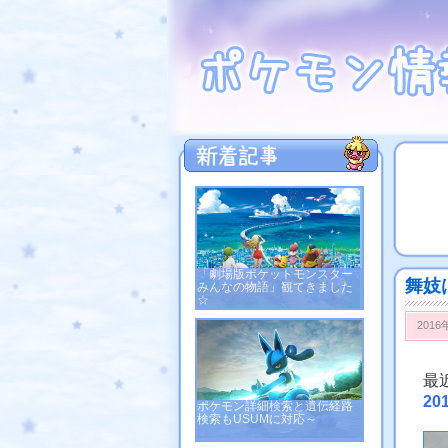
「劇場版ポケットモンスター
舞妓
みんなの物語」観てきました
☆
2016
最
20
ポケモン詳細検索と遺伝経路
検索もUSUMに対応～