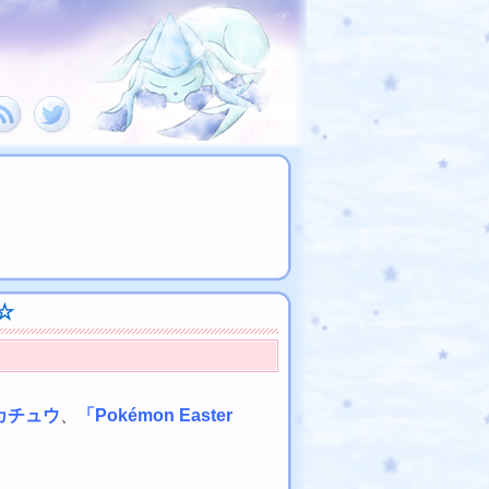
☆
カチュウ
、
「Pokémon Easter