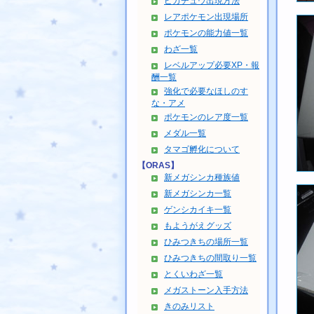
ピカチュウ出現方法
レアポケモン出現場所
ポケモンの能力値一覧
わざ一覧
レベルアップ必要XP・報
酬一覧
強化で必要なほしのす
な・アメ
ポケモンのレア度一覧
メダル一覧
タマゴ孵化について
【ORAS】
新メガシンカ種族値
新メガシンカ一覧
ゲンシカイキ一覧
もようがえグッズ
ひみつきちの場所一覧
ひみつきちの間取り一覧
とくいわざ一覧
メガストーン入手方法
きのみリスト