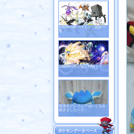
USUMの新ポケモン・新技一
覧
USUMの教え技が判明！！
等身大グレイシアぬいぐるみ
届きました～☆
ポケモンデータベース