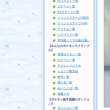
のうりょく一覧
ステージ一覧
EXステージ一覧
イベントステージ(3DS)
イベントステージ(ｽﾏﾎ)
アイテム一覧
パスワード一覧
3DS版とスマホ版の違い
【みんなのポケモンスクランブ
ル】
登場ポケモン一覧
ステージ一覧
チャレンジバトル
ショップ販売品
称号一覧
通り名一覧
あいことば一覧
攻略メモ
【ポケモン超不思議のダンジョ
ン】
ダンジョン一覧