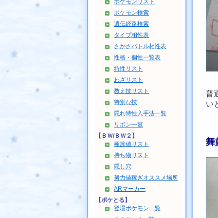
ポケモンリスト
ポケモン検索
遺伝経路検索
タイプ相性表
さかさバトル相性表
性格・個性一覧表
特性リスト
わざリスト
教え技リスト
普
特別な技
い
隠れ特性入手法一覧
リボン一覧
【ＢＷ/ＢＷ２】
舞
種族値リスト
持ち物リスト
隠し穴
努力値稼ぎオススメ場所
ARマーカー
【ポケとる】
登場ポケモン一覧