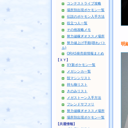
コンテストライブ攻略
場所別出現ポケモン一覧
伝説のポケモン入手方法
役立つ人一覧
その他攻略メモ
努力値稼ぎオススメ場所
努力値上げ手順(群れバト
明
ル)
ORAS発売前情報まとめ
【ＸＹ】
XY新ポケモン一覧
メガシンカ一覧
技マシンリスト
持ち物リスト
きのみリスト
メガストーン入手方法
フレンドサファリ
努力値稼ぎオススメ場所
場所別出現ポケモン一覧
【共通情報】