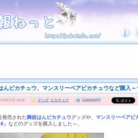
はんピカチュウ、マンスリーペアピカチュウなど購入～
Comment(0)
グッズ
,
ピカチュウ
年03月27日 16:08
近発売された
舞妓はんピカチュウ
グッズや、
マンスリーペアピ
16」
などのグッズを購入しました～。