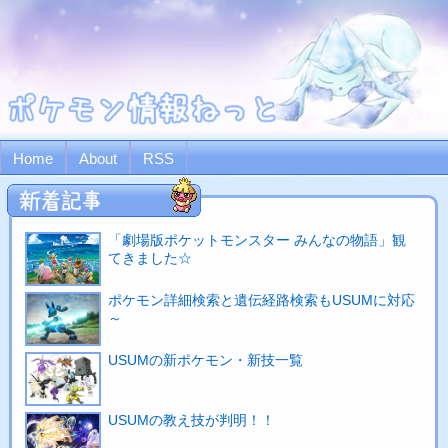
Home
About
RSS
「劇場版ポケットモンスター みんなの物語」観
てきました☆
ポケモン詳細検索と遺伝経路検索もUSUMに対応
～
USUMの新ポケモン・新技一覧
USUMの教え技が判明！！