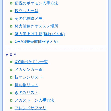
伝説のポケモン入手方法
役立つ人一覧
その他攻略メモ
努力値稼ぎオススメ場所
努力値上げ手順(群れバトル)
ORAS発売前情報まとめ
▼ＸＹ
XY新ポケモン一覧
メガシンカ一覧
技マシンリスト
持ち物リスト
きのみリスト
メガストーン入手方法
フレンドサファリ