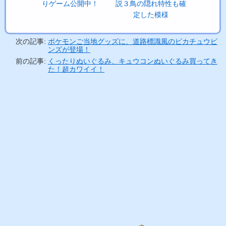
りゲーム公開中！
説３鳥の隠れ特性も確
定した模様
次の記事:
ポケモンご当地グッズに、道路標識風のピカチュウピ
ンズが登場！
前の記事:
くったりぬいぐるみ、キュウコンぬいぐるみ買ってき
た！超カワイイ！