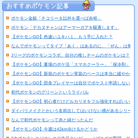
ポケモン金銀「チコリータ以外を選べば余裕」
ポケモン「デカヌチャンはアーマーガアを駆逐します」
【ポケモンGO】色違いユキハミ、もう手に入れた？
なんでポケモンってタイプ「あく」はあるのに、「ぜん」は無い..
Jリーグのポケモンコラボ、自分の推しチームのポケモンは？
【ポケモンGO】夏場のポケ活「スマホクーラー」「保冷剤」
【ポケモンGO】新規のポケモン実装のペースは本当に緩やかに..
【ポケモンGO】田舎プレイヤーは自分でポケスト申請しないと
初代ポケモンのグリーンというライバル
【ポケモンGO】初心者だけどルカリオをフル強化すればいいの
ダイパリメイクとかいう名前出してはいけない感があるシリーズ
なんで初代ポケモンって赤と緑だったんだ
【ポケモンGO】今週は42km歩けるかどうか