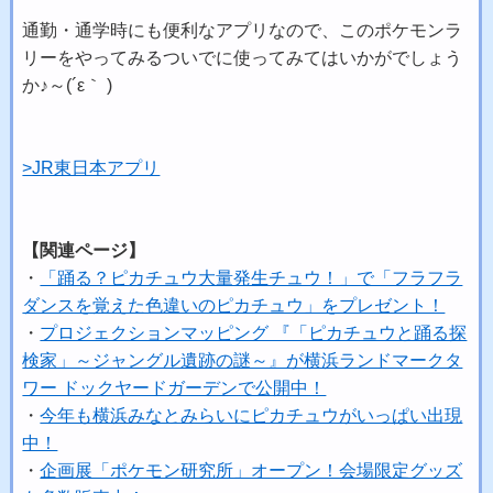
通勤・通学時にも便利なアプリなので、このポケモンラ
リーをやってみるついでに使ってみてはいかがでしょう
か♪～(´ε｀ )
>JR東日本アプリ
【関連ページ】
・
「踊る？ピカチュウ大量発生チュウ！」で「フラフラ
ダンスを覚えた色違いのピカチュウ」をプレゼント！
・
プロジェクションマッピング 『「ピカチュウと踊る探
検家」～ジャングル遺跡の謎～』が横浜ランドマークタ
ワー ドックヤードガーデンで公開中！
・
今年も横浜みなとみらいにピカチュウがいっぱい出現
中！
・
企画展「ポケモン研究所」オープン！会場限定グッズ