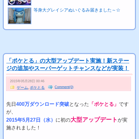
等身大グレイシアぬいぐるみ届きました～☆
「ポケとる」の大型アップデート実施！新ステー
ジの追加やスーパーゲットチャンスなどが実装！
2015年05月28日 00:46
Comment(0)
ゲーム
,
ポケとる
先日
400万ダウンロード突破
となった
「ポケとる」
です
が、
大型アップデート
2015年5月27日（水）
に初の
が実
施されました！