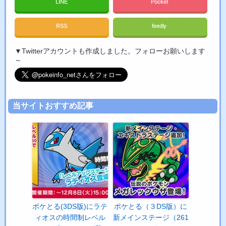
LINE
Pocket
RSS
feedly
▼Twitterアカウントも作成しました。フォローお願いします
～
当サイトおすすめ記事
ポケとる(3DS版)にラテ
ポケとる（３DS版）に
ィオスの時間制レベル
新メインステージ（261