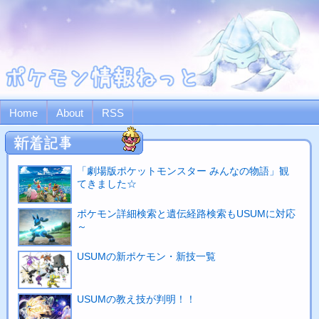
Home
About
RSS
「劇場版ポケットモンスター みんなの物語」観
てきました☆
ポケモン詳細検索と遺伝経路検索もUSUMに対応
～
USUMの新ポケモン・新技一覧
USUMの教え技が判明！！