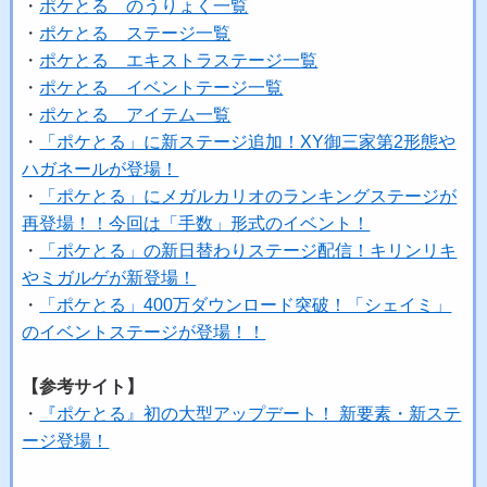
・
ポケとる のうりょく一覧
・
ポケとる ステージ一覧
・
ポケとる エキストラステージ一覧
・
ポケとる イベントテージ一覧
・
ポケとる アイテム一覧
・
「ポケとる」に新ステージ追加！XY御三家第2形態や
ハガネールが登場！
・
「ポケとる」にメガルカリオのランキングステージが
再登場！！今回は「手数」形式のイベント！
・
「ポケとる」の新日替わりステージ配信！キリンリキ
やミガルゲが新登場！
・
「ポケとる」400万ダウンロード突破！「シェイミ」
のイベントステージが登場！！
【参考サイト】
・
『ポケとる』初の大型アップデート！ 新要素・新ステ
ージ登場！