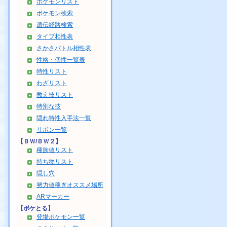
ポケモンリスト
ポケモン検索
遺伝経路検索
タイプ相性表
さかさバトル相性表
性格・個性一覧表
特性リスト
わざリスト
教え技リスト
特別な技
隠れ特性入手法一覧
リボン一覧
【ＢＷ/ＢＷ２】
種族値リスト
持ち物リスト
隠し穴
努力値稼ぎオススメ場所
ARマーカー
【ポケとる】
登場ポケモン一覧