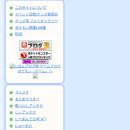
このサイトについて
イベント日程/グッズ発売日
グッズ等 フォトギャラリー
ポケモン関連Link集
RSS
マトメナ
まとめマスター
暇つぶしアンテナ
しぃアンテナ
いーあんてな(#ﾟwﾟ)
にゅーおた