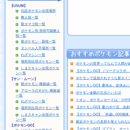
【USUM】
伝説ポケモン出現場所
教え技一覧
新タマゴ技一覧
ポケモン別 習得可能教え
技一覧
新ポケモン・新技一覧
ヌシール入手場所一覧
わざマシン一覧
場所別出現ポケモン一覧
ポケモンの世界ってなんで人間が
しまスキャン出現ポケモ
【ポケモンGO】Ｊリーグコラボ
ン一覧
ポケモンで追加されそうな新タイ
【サン・ムーン】
新ポケモン 種族値一覧
【ポケモンGO】夏休み、盆休み
アローラのすがた 種族値
ポケモン金銀の欠点といえば
一覧
イオン、ポケモンカードは「小中学
わざマシン一覧
【ポケモンGO】夏のポケ活、虫
場所別出現ポケモン一覧
【ポケモンGO】「色違い000個体」
しまスキャン出現ポケモ
ン一覧
最近ポケモンの名前を覚えられな
【ポケモンGO】
【ポケモンGO】ゴプラ＋、オートで