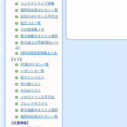
コンテストライブ攻略
場所別出現ポケモン一覧
伝説のポケモン入手方法
役立つ人一覧
その他攻略メモ
努力値稼ぎオススメ場所
努力値上げ手順(群れバト
ル)
ORAS発売前情報まとめ
【ＸＹ】
XY新ポケモン一覧
メガシンカ一覧
技マシンリスト
持ち物リスト
きのみリスト
メガストーン入手方法
フレンドサファリ
努力値稼ぎオススメ場所
場所別出現ポケモン一覧
【共通情報】