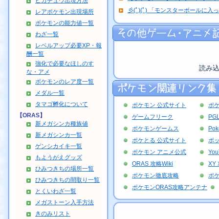
ピカチュウ出現方法
彡(ﾟ)(ﾟ) 「モンスターボールに入っ
レアポケモン出現場所
ポケモンの能力値一覧
わざ一覧
レベルアップ必要XP・報
酬一覧
強化で必要なほしのす
読み
な・アメ
ポケモンのレア度一覧
メダル一覧
タマゴ孵化について
ポケモン 公式サイト
ポ
【ORAS】
ゲームフリーク
PG
新メガシンカ種族値
ポケモンゲームス
Po
新メガシンカ一覧
ポケとる 公式サイト
ポッ
ゲンシカイキ一覧
ポケモン アニメ公式
Yo
もようがえグッズ
ORAS 攻略Wiki
XY 
ひみつきちの場所一覧
ポケモン徹底攻略
ポ
ひみつきちの間取り一覧
ポケモンORAS攻略アンテナ
とくいわざ一覧
メガストーン入手方法
きのみリスト