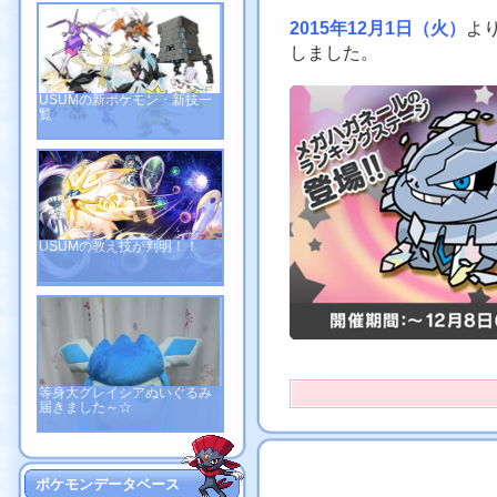
2015年12月1日（火）
よ
しました。
USUMの新ポケモン・新技一
覧
USUMの教え技が判明！！
等身大グレイシアぬいぐるみ
届きました～☆
ポケモンデータベース