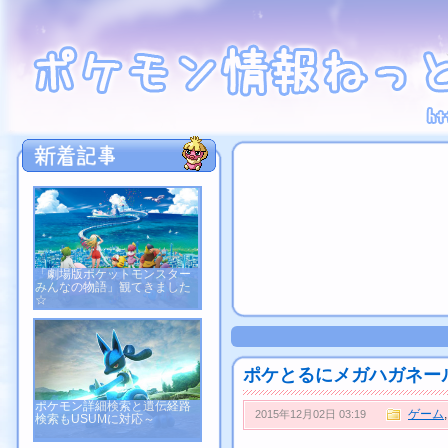
「劇場版ポケットモンスター
みんなの物語」観てきました
☆
ポケとるにメガハガネー
ポケモン詳細検索と遺伝経路
ゲーム
2015年12月02日 03:19
検索もUSUMに対応～