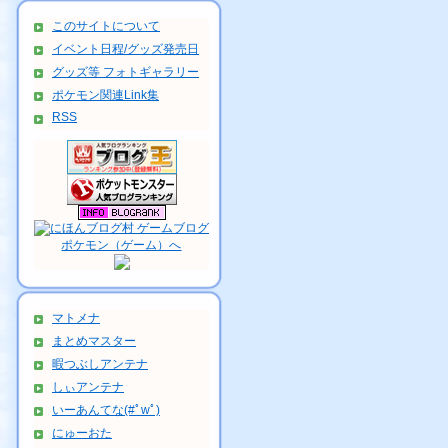
このサイトについて
イベント日程/グッズ発売日
グッズ等 フォトギャラリー
ポケモン関連Link集
RSS
マトメナ
まとめマスター
暇つぶしアンテナ
しぃアンテナ
いーあんてな(#ﾟwﾟ)
にゅーおた