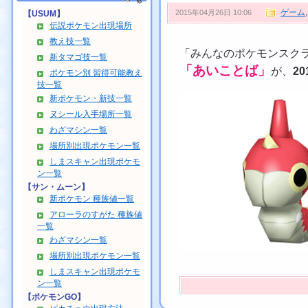
ゲーム
2015年04月26日 10:06
【USUM】
伝説ポケモン出現場所
教え技一覧
「みんなのポケモンスク
新タマゴ技一覧
「あいことば」
が、
2
ポケモン別 習得可能教え
技一覧
新ポケモン・新技一覧
ヌシール入手場所一覧
わざマシン一覧
場所別出現ポケモン一覧
しまスキャン出現ポケモ
ン一覧
【サン・ムーン】
新ポケモン 種族値一覧
アローラのすがた 種族値
一覧
わざマシン一覧
場所別出現ポケモン一覧
しまスキャン出現ポケモ
ン一覧
【ポケモンGO】