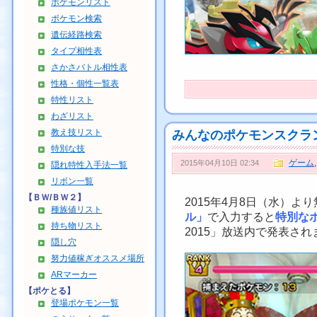
ポケモンリスト
ポケモン検索
遺伝経路検索
タイプ相性表
さかさバトル相性表
性格・個性一覧表
特性リスト
わざリスト
教え技リスト
みんなのポケモンスクラ
特別な技
ゲーム
2015年04月10日 02:34
隠れ特性入手法一覧
リボン一覧
【ＢＷ/ＢＷ２】
2015年4月8日（水）
種族値リスト
ル」
で入力すると
特別な
持ち物リスト
2015」放送内で発表され
隠し穴
努力値稼ぎオススメ場所
ARマーカー
【ポケとる】
登場ポケモン一覧