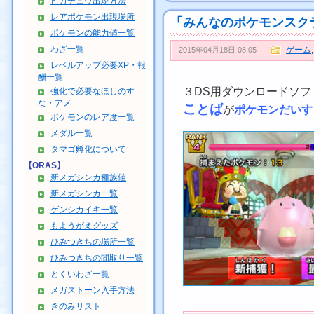
ピカチュウ出現方法
レアポケモン出現場所
「みんなのポケモンスク
ポケモンの能力値一覧
わざ一覧
ゲーム
2015年04月18日 08:05
レベルアップ必要XP・報
酬一覧
３DS用ダウンロードソフ
強化で必要なほしのす
な・アメ
ことば
が
ポケモンだいす
ポケモンのレア度一覧
メダル一覧
タマゴ孵化について
【ORAS】
新メガシンカ種族値
新メガシンカ一覧
ゲンシカイキ一覧
もようがえグッズ
ひみつきちの場所一覧
ひみつきちの間取り一覧
とくいわざ一覧
メガストーン入手方法
きのみリスト