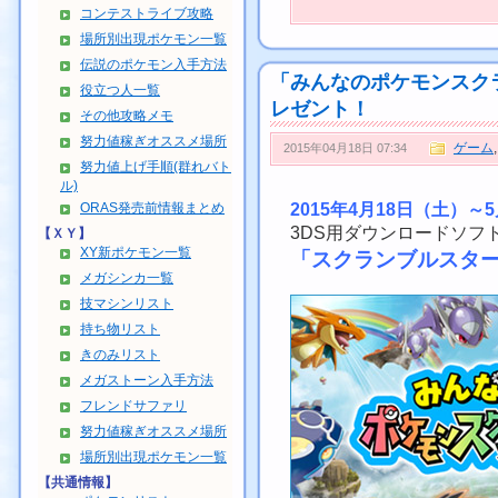
コンテストライブ攻略
場所別出現ポケモン一覧
伝説のポケモン入手方法
「みんなのポケモンスク
役立つ人一覧
レゼント！
その他攻略メモ
努力値稼ぎオススメ場所
ゲーム
2015年04月18日 07:34
努力値上げ手順(群れバト
ル)
ORAS発売前情報まとめ
2015年4月18日（土）～
3DS用ダウンロードソフ
【ＸＹ】
XY新ポケモン一覧
「スクランブルスタ
メガシンカ一覧
技マシンリスト
持ち物リスト
きのみリスト
メガストーン入手方法
フレンドサファリ
努力値稼ぎオススメ場所
場所別出現ポケモン一覧
【共通情報】