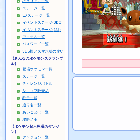
のうりょく一覧
ステージ一覧
EXステージ一覧
イベントステージ(3DS)
イベントステージ(ｽﾏﾎ)
アイテム一覧
パスワード一覧
3DS版とスマホ版の違い
【みんなのポケモンスクランブ
ル】
登場ポケモン一覧
ステージ一覧
チャレンジバトル
ショップ販売品
称号一覧
通り名一覧
あいことば一覧
攻略メモ
【ポケモン超不思議のダンジョ
ン】
ダンジョン一覧