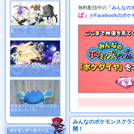
無料配信中の
「みんなの
ば」
が
Facebookの
USUMの新ポケモン・新技一
覧
USUMの教え技が判明！！
等身大グレイシアぬいぐるみ
届きました～☆
みんなのポケモンスクラ
開！
ポケモンデータベース