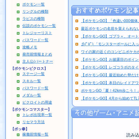
ポケモン一覧
リングルの種類
ラピスの種類
【ポケモンGO】「色違い000個体」
伝説のポケモン一覧
最近ポケモンの名前を覚えられな
トレジャーリスト
【ポケモンGO】ゴプラ＋、オートで
パスワード一覧
彡(ﾟ)(ﾟ) 「モンスターボールに入っ
攻略メモ
ワイの家の近くのコンビニポケカが
発売前情報まとめ
【ポケモンGO】お披露目のポイント
主人公/パートナー
【ポケモンGO】レゴコラボのタ
【ポケモンピクロス】
ステージ一覧
【ポケモンGO】最近始めた勢だけど
スキル一覧
【ポケモンGO】本日のレイドアワー
パスワード一覧
ポケモンGO「夏！42km歩こう！
メダル一覧
【ポケモンGO】4月から始めてTL
ピクロイトの用途
【ポケモンコマスター】
トレボ出現率一覧
リセマラ方法
【ポッ拳】
稼働前情報一覧
読み