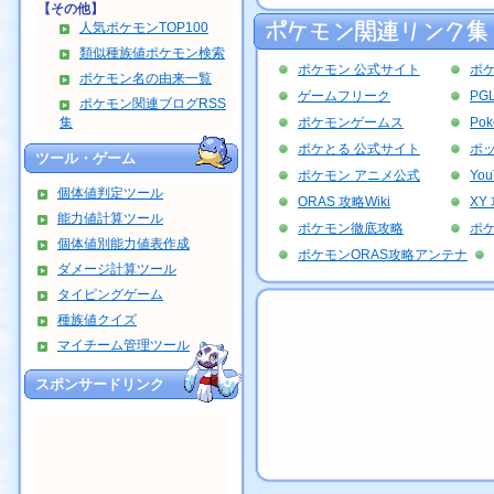
【その他】
人気ポケモンTOP100
類似種族値ポケモン検索
ポケモン 公式サイト
ポ
ポケモン名の由来一覧
ゲームフリーク
PG
ポケモン関連ブログRSS
集
ポケモンゲームス
Po
ポケとる 公式サイト
ポッ
ツール・ゲーム
ポケモン アニメ公式
Yo
個体値判定ツール
ORAS 攻略Wiki
XY 
能力値計算ツール
ポケモン徹底攻略
ポ
個体値別能力値表作成
ポケモンORAS攻略アンテナ
ダメージ計算ツール
タイピングゲーム
種族値クイズ
マイチーム管理ツール
スポンサードリンク