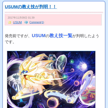
USUMの教え技が判明！！
2017年11月09日 01:39
USUM
Comment(1)
USUM
教え技一覧
発売前ですが、
の
が判明したよう
です。