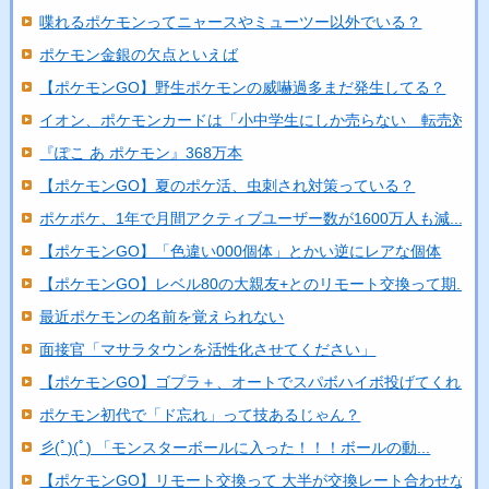
喋れるポケモンってニャースやミューツー以外でいる？
ポケモン金銀の欠点といえば
【ポケモンGO】野生ポケモンの威嚇過多まだ発生してる？
イオン、ポケモンカードは「小中学生にしか売らない 転売対策..
『ぽこ あ ポケモン』368万本
【ポケモンGO】夏のポケ活、虫刺され対策っている？
ポケポケ、1年で月間アクティブユーザー数が1600万人も減...
【ポケモンGO】「色違い000個体」とかい逆にレアな個体
【ポケモンGO】レベル80の大親友+とのリモート交換って期...
最近ポケモンの名前を覚えられない
面接官「マサラタウンを活性化させてください」
【ポケモンGO】ゴプラ＋、オートでスパボハイボ投げてくれた..
ポケモン初代で「ド忘れ」って技あるじゃん？
彡(ﾟ)(ﾟ) 「モンスターボールに入った！！！ボールの動...
【ポケモンGO】リモート交換って 大半が交換レート合わせな...