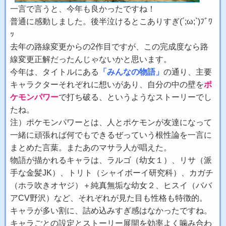
一言で言うと、今年も良かったですね！
普通に感動しました。後半泣けるとこありすぎ(´;ω;`)ﾌﾞﾜ
ｯ
去年の路線変更からの2作目ですが、この完成度なら路
線変更正解だったんじゃないかと思います。
今年は、タイトルにある
「みんなの物語」
の通り、主要
キャラクターそれぞれに想いがあり、自分の中の壁を
ポ
ケモンパワー
で打ち破る、というようなストーリーでし
たね。
注）ポケモンパワーとは、人とポケモンが友達になって
一緒に頑張れば何でもできるぜっていう根性論を一言に
まとめた言葉。またあのマサラ人が唱えた。
物語が描かれるキャラは、ラルゴ（幼女１）、リサ（派
手な金髪JK）、トリト（シャイボーイ研究科）、カガチ
（ホラ吹きオヤジ）＋純真無垢な幼女２、ヒスイ（ババ
アCV野沢）など、それぞれが見た目も性格も特徴的。
キャラが多い割に、詰め込みすぎ感はなかったですね。
キャラごとの設定とストーリー展開を効率よく噛み合わ