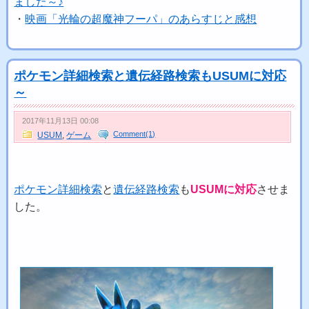
ました～♪
・
映画「光輪の超魔神フーパ」のあらすじと感想
ポケモン詳細検索と遺伝経路検索もUSUMに対応
～
2017年11月13日 00:08
Comment(1)
USUM
,
ゲーム
ポケモン詳細検索
と
遺伝経路検索
も
USUMに対応
させま
した。