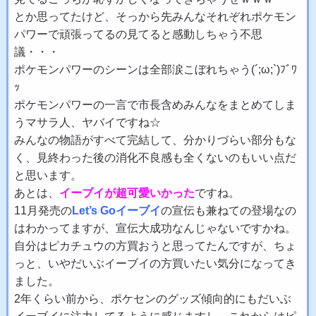
とか思ってたけど、そっから先みんなそれぞれポケモン
パワーで頑張ってるの見てると感動しちゃう不思
議・・・
ポケモンパワーのシーンは全部涙こぼれちゃう(´;ω;`)ﾌﾞﾜ
ｯ
ポケモンパワーの一言で市長含めみんなをまとめてしま
うマサラ人、ヤバイですね☆
みんなの物語がすべて完結して、分かりづらい部分もな
く、見終わった後の消化不良感も全くないのもいい点だ
と思います。
あとは、
イーブイが超可愛いかった
ですね。
11月発売の
Let’s Goイーブイ
の宣伝も兼ねての登場なの
はわかってますが、宣伝大成功なんじゃないですかね。
自分はピカチュウの方買おうと思ってたんですが、ちょ
っと、いやだいぶイーブイの方買いたい気分になってき
ました。
2年くらい前から、ポケセンのグッズ傾向的にもだいぶ