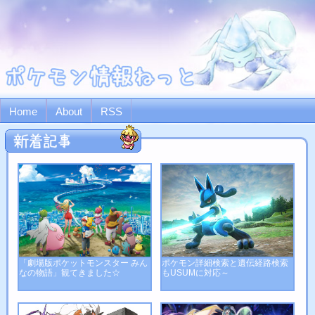
Home
About
RSS
「劇場版ポケットモンスター みん
ポケモン詳細検索と遺伝経路検索
なの物語」観てきました☆
もUSUMに対応～