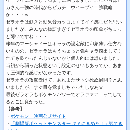
イーブイに注力してるように感じますし、これからはピ
カさん一強の時代からピカチュウイーブイ二強戦略
か・・・ｗ
ゼラオラは動きと効果音カッコよくてイイ感じだと思い
ましたが、みんなの物語すぎてゼラオラの印象がちょっ
と薄いですね・・・
昨年のマーシャドーはキャラの設定敵に印象薄い仕方な
いものの、ゼラオラはもうちょっと強キャラ感出してく
れても良かったんじゃないかと個人的には思いました。
当初から弱った状態という設定のせいもあってか、あま
り圧倒的な感じがなかったです。
ゼラオラの攻撃受けて、あれまたサトシ死ぬ展開？と思
いましたが、すぐ目を覚ましちゃったしなあｗ
最後ゼラオラもポケモンパワーでオラァァア！ってして
るとこは良かった。
【参考】
・
ポケモン 映画公式サイト
・
「劇場版ポケットモンスター キミにきめた！」観てき