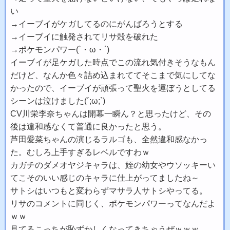
い
→イーブイがケガしてるのにがんばろうとする
→イーブイに触発されてリサ殻を破れた
→ポケモンパワー(`・ω・´)
イーブイが足ケガした時点でこの流れ気付きそうなもん
だけど、なんか色々詰め込まれててそこまで気にしてな
かったので、イーブイが頑張って聖火を運ぼうとしてる
シーンは泣けました(´;ω;`)
CV川栄李奈ちゃんは開幕一瞬ん？と思ったけど、その
後は違和感なくて普通に良かったと思う。
芦田愛菜ちゃんの演じるラルゴも、全然違和感なかっ
た。むしろ上手すぎるレベルですわｗ
カガチのダメオヤジキャラは、姪の幼女やウソッキーい
てこそのいい感じのキャラに仕上がってましたね～
サトシはいつもと変わらずマサラ人サトシやってる。
リサのコメントに同じく、ポケモンパワーってなんだよ
ｗｗ
見てるこっちが恥ずかしくなってきちゃうぜｗｗｗ