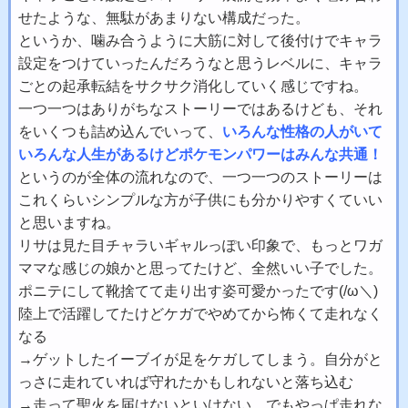
せたような、無駄があまりない構成だった。
というか、噛み合うように大筋に対して後付けでキャラ
設定をつけていったんだろうなと思うレベルに、キャラ
ごとの起承転結をサクサク消化していく感じですね。
一つ一つはありがちなストーリーではあるけども、それ
をいくつも詰め込んでいって、
いろんな性格の人がいて
いろんな人生があるけどポケモンパワーはみんな共通！
というのが全体の流れなので、一つ一つのストーリーは
これくらいシンプルな方が子供にも分かりやすくていい
と思いますね。
リサは見た目チャラいギャルっぽい印象で、もっとワガ
ママな感じの娘かと思ってたけど、全然いい子でした。
ポニテにして靴捨てて走り出す姿可愛かったです(/ω＼)
陸上で活躍してたけどケガでやめてから怖くて走れなく
なる
→ゲットしたイーブイが足をケガしてしまう。自分がと
っさに走れていれば守れたかもしれないと落ち込む
→走って聖火を届けないといけない、でもやっぱ走れな