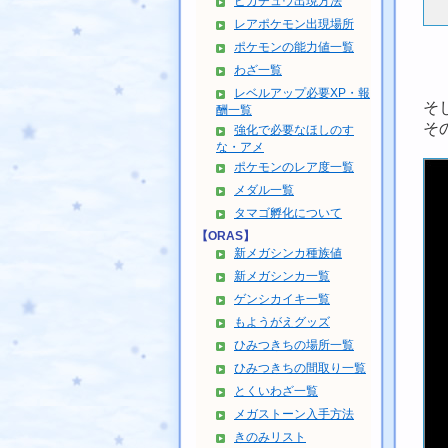
ピカチュウ出現方法
レアポケモン出現場所
ポケモンの能力値一覧
わざ一覧
レベルアップ必要XP・報
そ
酬一覧
そ
強化で必要なほしのす
な・アメ
ポケモンのレア度一覧
メダル一覧
タマゴ孵化について
【ORAS】
新メガシンカ種族値
新メガシンカ一覧
ゲンシカイキ一覧
もようがえグッズ
ひみつきちの場所一覧
ひみつきちの間取り一覧
とくいわざ一覧
メガストーン入手方法
きのみリスト