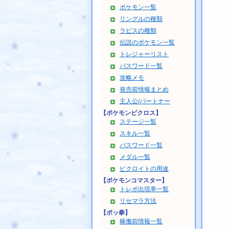
ポケモン一覧
リングルの種類
ラピスの種類
伝説のポケモン一覧
トレジャーリスト
パスワード一覧
攻略メモ
発売前情報まとめ
主人公/パートナー
【ポケモンピクロス】
ステージ一覧
スキル一覧
パスワード一覧
メダル一覧
ピクロイトの用途
【ポケモンコマスター】
トレボ出現率一覧
リセマラ方法
【ポッ拳】
稼働前情報一覧