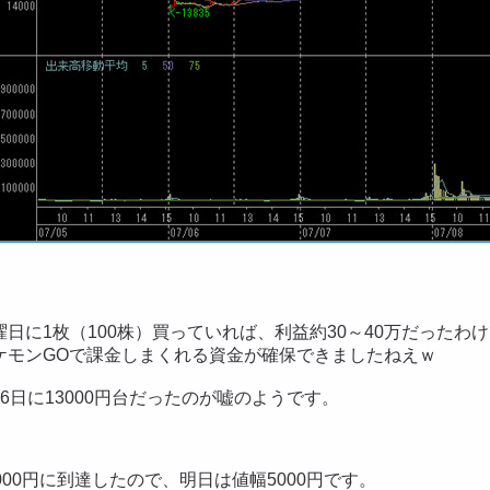
曜日に1枚（100株）買っていれば、利益約30～40万だったわ
ケモンGOで課金しまくれる資金が確保できましたねえｗ
月6日に13000円台だったのが嘘のようです。
0000円に到達したので、明日は値幅5000円です。