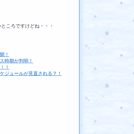
いところですけどね・・・
開！
ース時期が判明！
録！！
スケジュールが見直される？！