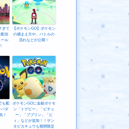
すぎて
【ポケモンGO】ポケモン
未配信
の捕まえ方や、バトルの
ュール
流れなどが公開！
！
でも配
ポケモンGOに金銀ポケモ
ーバダ
ン「トゲピー」「ピチュ
気！
ー」「ププリン」「ピ
ィ」などが追加！！サン
タピカチュウも期間限定