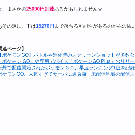
日、まさかの
25000円到達
あるかもしれませんｗ
あその逆に、下は
15270円
まで落ちる可能性があるのが株の怖
関連ページ】
【ポケモンGO】バトルや進化時のスクリーンショットが多数公
「ポケモン GO」や専用デバイス「ポケモンGO Plus」のリリ
海外で配信開始されたポケモンＧＯ、早速ランキング1位を記
ポケモンGO、人気すぎてサーバに過負荷。未配信地域の配信