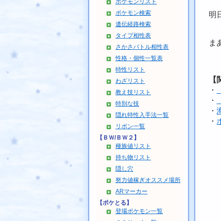
ポケモンリスト
ポケモン検索
明
遺伝経路検索
タイプ相性表
ま
さかさバトル相性表
性格・個性一覧表
特性リスト
【
わざリスト
・
教え技リスト
・
特別な技
・
隠れ特性入手法一覧
・
リボン一覧
【ＢＷ/ＢＷ２】
種族値リスト
持ち物リスト
隠し穴
努力値稼ぎオススメ場所
ARマーカー
【ポケとる】
登場ポケモン一覧