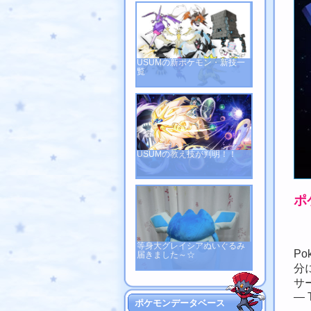
USUMの新ポケモン・新技一
覧
USUMの教え技が判明！！
ポ
等身大グレイシアぬいぐるみ
P
届きました～☆
分
サ
— T
ポケモンデータベース