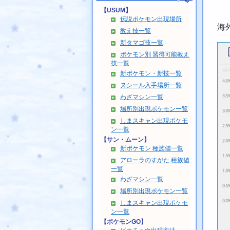
【USUM】
伝説ポケモン出現場所
海
教え技一覧
新タマゴ技一覧
ポケモン別 習得可能教え
技一覧
新ポケモン・新技一覧
ヌシール入手場所一覧
わざマシン一覧
場所別出現ポケモン一覧
しまスキャン出現ポケモ
ン一覧
【サン・ムーン】
新ポケモン 種族値一覧
アローラのすがた 種族値
一覧
わざマシン一覧
場所別出現ポケモン一覧
しまスキャン出現ポケモ
ン一覧
【ポケモンGO】