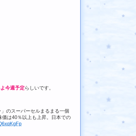
いよ今週予定
らしいです。
ラン」のスーパーセルまるまる一個
価は40％以上も上昇。日本での
HkQ6xqKgFp