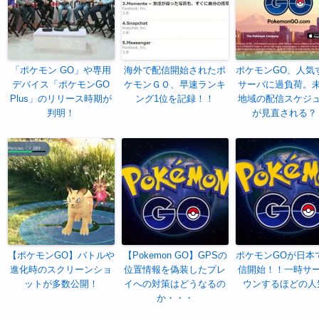
「ポケモン GO」や専用
海外で配信開始されたポ
ポケモンGO、人気
デバイス「ポケモンGO
ケモンＧＯ、早速ランキ
サーバに過負荷。
Plus」のリリース時期が
ング1位を記録！！
地域の配信スケジ
判明！
が見直される？
【ポケモンGO】バトルや
【Pokemon GO】GPSの
ポケモンGOが日本
進化時のスクリーンショ
位置情報を偽装したプレ
信開始！！一時サ
ットが多数公開！
イへの対策はどうなるの
ウンするほどの人
か・・・