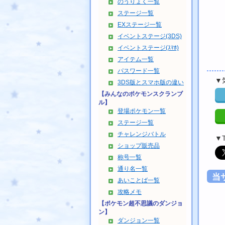
のうりょく一覧
ステージ一覧
EXステージ一覧
イベントステージ(3DS)
イベントステージ(ｽﾏﾎ)
アイテム一覧
パスワード一覧
▼
3DS版とスマホ版の違い
【みんなのポケモンスクランブ
ル】
登場ポケモン一覧
ステージ一覧
チャレンジバトル
▼
ショップ販売品
称号一覧
通り名一覧
当
あいことば一覧
攻略メモ
【ポケモン超不思議のダンジョ
ン】
ダンジョン一覧