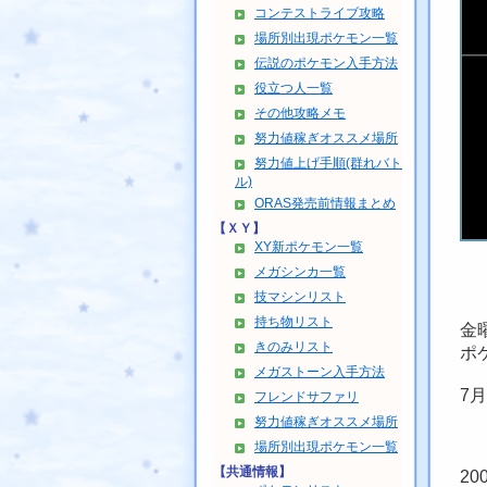
コンテストライブ攻略
場所別出現ポケモン一覧
伝説のポケモン入手方法
役立つ人一覧
その他攻略メモ
努力値稼ぎオススメ場所
努力値上げ手順(群れバト
ル)
ORAS発売前情報まとめ
【ＸＹ】
XY新ポケモン一覧
メガシンカ一覧
技マシンリスト
持ち物リスト
金
きのみリスト
ポ
メガストーン入手方法
7
フレンドサファリ
努力値稼ぎオススメ場所
場所別出現ポケモン一覧
【共通情報】
2