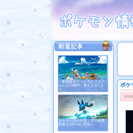
「劇場版ポケットモンスター
ポケ
みんなの物語」観てきました
☆
2016
ポケモン詳細検索と遺伝経路
検索もUSUMに対応～